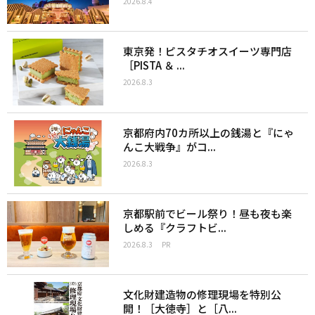
2026.8.4
東京発！ピスタチオスイーツ専門店
［PISTA ＆ ...
2026.8.3
京都府内70カ所以上の銭湯と『にゃ
んこ大戦争』がコ...
2026.8.3
京都駅前でビール祭り！昼も夜も楽
しめる『クラフトビ...
2026.8.3
PR
文化財建造物の修理現場を特別公
開！［大徳寺］と［八...