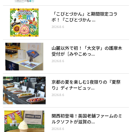
「こびとづかん」と期間限定コラ
ボ！『こびとづかん ...
2026.8.6
山麓以外で初！「大文字」の護摩木
受付が［みやこめっ...
2026.8.6
京都の夏を楽しむ1夜限りの『夏祭
り』ディナービュッ...
2026.8.6
関西初登場！英国老舗ファームのミ
ルクソフトが滋賀の...
2026.8.6