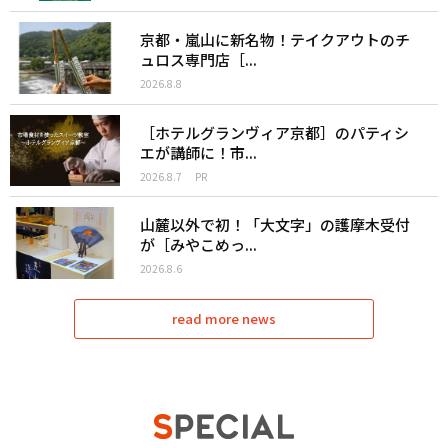
京都・嵐山に新名物！テイクアウトのチ
ュロス専門店［...
2026.8.8
［ホテルグランヴィア京都］のパティシ
エが講師に！市...
2026.8.7
PR
山麓以外で初！「大文字」の護摩木受付
が［みやこめっ...
2026.8.6
read more news