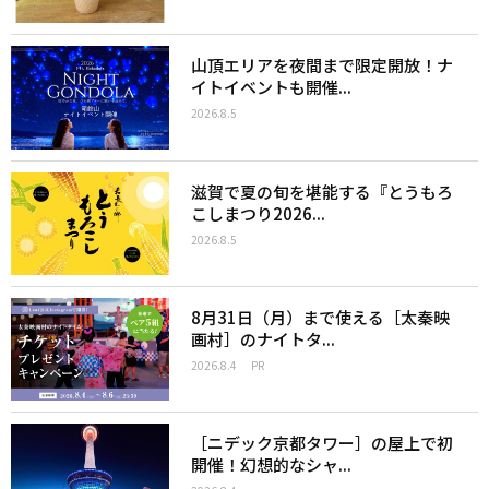
山頂エリアを夜間まで限定開放！ナ
イトイベントも開催...
2026.8.5
滋賀で夏の旬を堪能する『とうもろ
こしまつり2026...
2026.8.5
8月31日（月）まで使える［太秦映
画村］のナイトタ...
2026.8.4
PR
［ニデック京都タワー］の屋上で初
開催！幻想的なシャ...