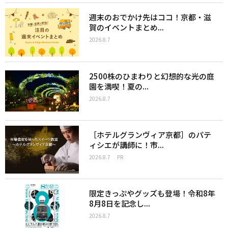
週末のおでかけ先はココ！京都・滋
賀のイベントまとめ...
2026.8.7
2500株のひまわりと幻想的な光の庭
園を満喫！夏の...
2026.8.7
［ホテルグランヴィア京都］のパテ
ィシエが講師に！市...
2026.8.7
PR
限定きっぷやグッズも登場！令和8年
8月8日を記念し...
2026.8.7