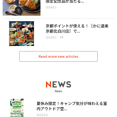
限定記念品が当たる...
2026.8.1
京都ポイントが使える！［かに道楽
京都北白川店］で...
2026.8.1
PR
Read more new articles
News
夏休み限定！キャンプ気分が味わえる室
内アウトドア空...
2026.8.8