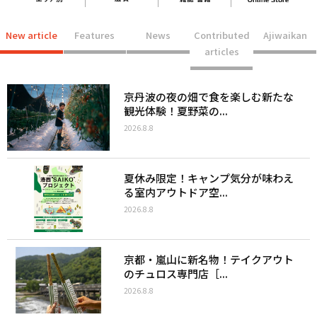
New article
Features
News
Contributed
Ajiwaikan
articles
京丹波の夜の畑で食を楽しむ新たな
観光体験！夏野菜の...
2026.8.8
夏休み限定！キャンプ気分が味わえ
る室内アウトドア空...
2026.8.8
京都・嵐山に新名物！テイクアウト
のチュロス専門店［...
2026.8.8