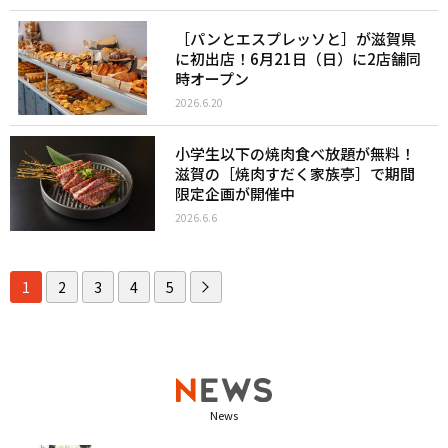
［パンとエスプレッソと］が滋賀県
に初出店！6月21日（日）に2店舗同
時オープン
2026.6.20
小学生以下の焼肉食べ放題が無料！
滋賀の［焼肉すだく家族亭］で期間
限定企画が開催中
2026.6.6
1
2
3
4
5
News