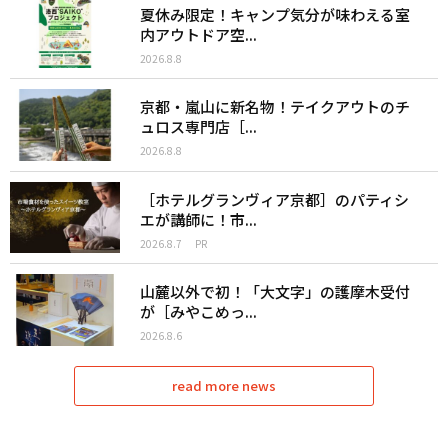
夏休み限定！キャンプ気分が味わえる室
内アウトドア空...
2026.8.8
京都・嵐山に新名物！テイクアウトのチ
ュロス専門店［...
2026.8.8
［ホテルグランヴィア京都］のパティシ
エが講師に！市...
2026.8.7
PR
山麓以外で初！「大文字」の護摩木受付
が［みやこめっ...
2026.8.6
read more news