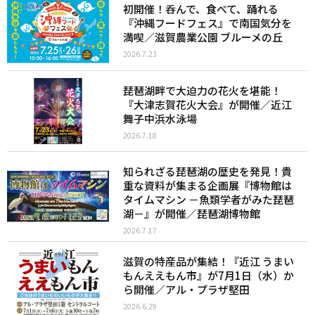
初開催！呑んで、食べて、踊れる
『沖縄フードフェス』で南国気分を
満喫／滋賀農業公園 ブルーメの丘
2026.7.23
琵琶湖畔で大迫力の花火を堪能！
『大津志賀花火大会』が開催／近江
舞子中浜水泳場
2026.7.18
知られざる琵琶湖の歴史を発見！貴
重な資料が集まる企画展『博物館は
タイムマシン －魚類学者がみた琵琶
湖－』が開催／琵琶湖博物館
2026.7.17
滋賀の特産品が集結！『近江 うまい
もんええもん市』が7月1日（水）か
ら開催／アル・プラザ堅田
2026.6.29