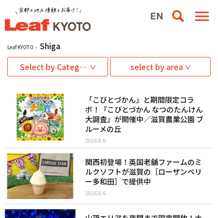
Shiga
Leaf KYOTO
Select by Category
select by area
「こびとづかん」と期間限定コラ
ボ！『こびとづかん なつのたんけん
大調査』が開催中／滋賀農業公園 ブ
ルーメの丘
2026.8.6
関西初登場！英国老舗ファームのミ
ルクソフトが滋賀の［ローザンベリ
ー多和⽥］で提供中
2026.8.6
山頂エリアを夜間まで限定開放！ナ