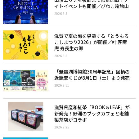
イトイベントも開催／びわこ箱館山
2026.8.5
滋賀で夏の旬を堪能する『とうもろ
こしまつり2026』が開催／叶 匠壽
庵 寿長生の郷
2026.8.5
「琵琶湖博物館30周年記念」図柄の
近畿宝くじが8月1日（土）より発売
2026.7.31
滋賀県産和紅茶「BOOK＆LEAF」が
新発売！野洲のブックカフェと老舗
製茶店がコラボ
2026.7.25