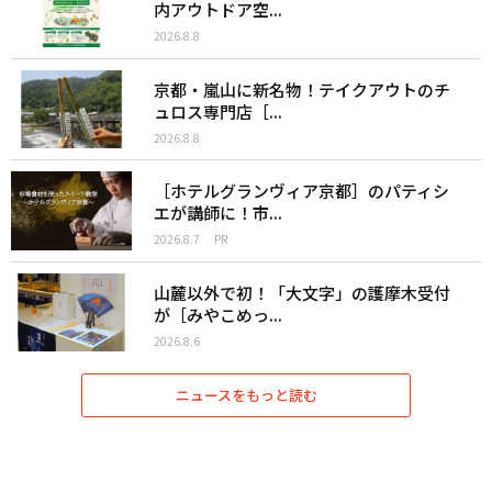
内アウトドア空...
2026.8.8
京都・嵐山に新名物！テイクアウトのチ
ュロス専門店［...
2026.8.8
［ホテルグランヴィア京都］のパティシ
エが講師に！市...
2026.8.7
PR
山麓以外で初！「大文字」の護摩木受付
が［みやこめっ...
2026.8.6
ニュースをもっと読む