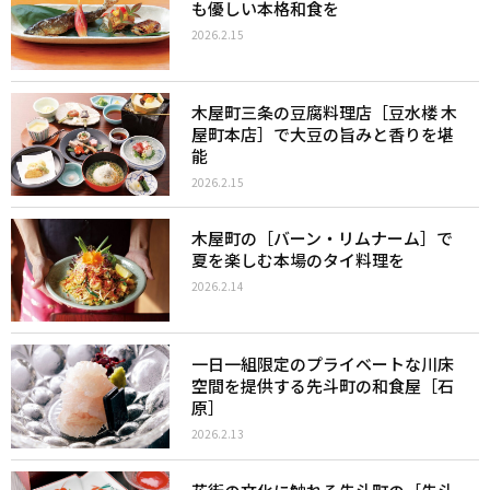
も優しい本格和食を
2026.2.15
木屋町三条の豆腐料理店［豆水楼 木
屋町本店］で大豆の旨みと香りを堪
能
2026.2.15
木屋町の［バーン・リムナーム］で
夏を楽しむ本場のタイ料理を
2026.2.14
一日一組限定のプライベートな川床
空間を提供する先斗町の和食屋［石
原］
2026.2.13