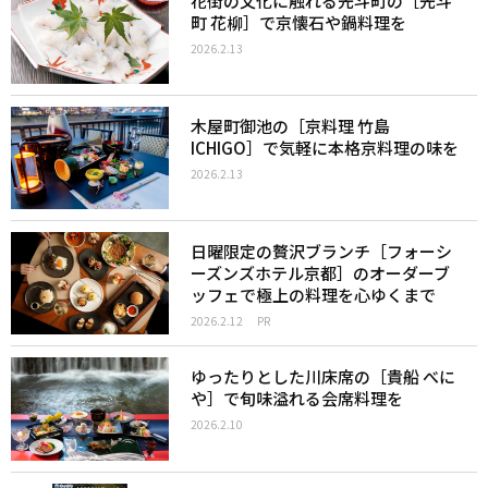
花街の文化に触れる先斗町の［先斗
町 花柳］で京懐石や鍋料理を
2026.2.13
木屋町御池の［京料理 竹島
ICHIGO］で気軽に本格京料理の味を
2026.2.13
日曜限定の贅沢ブランチ［フォーシ
ーズンズホテル京都］のオーダーブ
ッフェで極上の料理を心ゆくまで
2026.2.12
PR
ゆったりとした川床席の［貴船 べに
や］で旬味溢れる会席料理を
2026.2.10