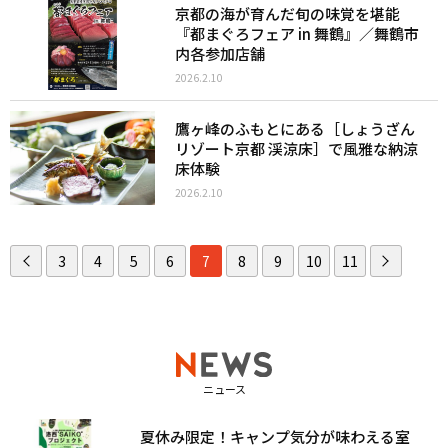
京都の海が育んだ旬の味覚を堪能
『都まぐろフェア in 舞鶴』／舞鶴市
内各参加店舗
2026.2.10
鷹ヶ峰のふもとにある［しょうざん
リゾート京都 渓涼床］で風雅な納涼
床体験
2026.2.10
3
4
5
6
7
8
9
10
11
ニュース
夏休み限定！キャンプ気分が味わえる室