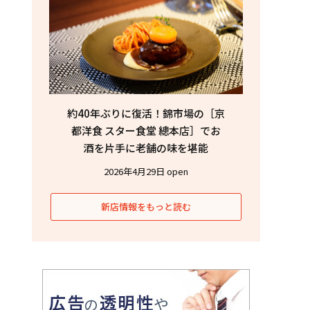
約40年ぶりに復活！錦市場の［京
都洋食 スター食堂 總本店］でお
酒を片手に老舗の味を堪能
2026年4月29日 open
新店情報をもっと読む