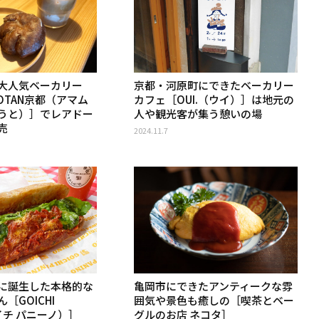
大人気ベーカリー
京都・河原町にできたベーカリー
COTAN京都（アマム
カフェ［OUI.（ウイ）］は地元の
うと）］でレアドー
人や観光客が集う憩いの場
売
2024.11.7
に誕生した本格的な
亀岡市にできたアンティークな雰
［GOICHI
囲気や景色も癒しの［喫茶とベー
ゴイチ パニーノ）］
グルのお店 ネコタ］