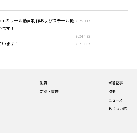
stagramのリール動画制作およびスチール撮
2025.9.17
います！
2024.4.22
ています！
2021.10.7
滋賀
新着記事
雑誌・書籍
特集
ニュース
あじわい館