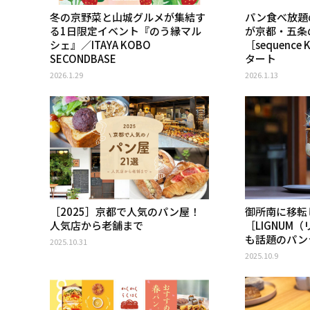
冬の京野菜と山城グルメが集結す
パン食べ放題
る1日限定イベント『のう縁マル
が京都・五条
シェ』／ITAYA KOBO
［sequence
SECONDBASE
タート
2026.1.29
2026.1.13
［2025］京都で人気のパン屋！
御所南に移転
人気店から老舗まで
［LIGNUM
も話題のパン
2025.10.31
2025.10.9