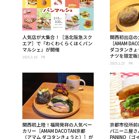
人気店が大集合！［洛北阪急スク
関西初出店の
エア］で『わくわくらくほくパン
［AMAM DA
マルシェ』が開催
ダコタンきょ
ナツを限定販
2025.3.10
PR
2025.1.23
PR
関西初上陸！福岡発祥の人気ベー
京都市役所前
カリー［AMAM DACOTAN京都
パニーニ屋さん
（アマム ダコタンきょうと）］が
PANINO（