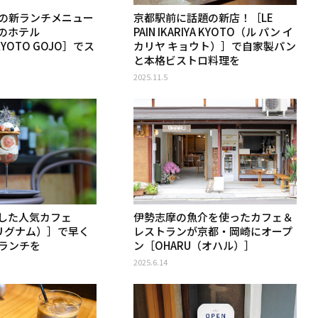
の新ランチメニュー
京都駅前に話題の新店！［LE
のホテル
PAIN IKARIYA KYOTO（ル パン イ
 KYOTO GOJO］でス
カリヤ キョウト）］で自家製パン
と本格ビストロ料理を
2025.11.5
した人気カフェ
伊勢志摩の魚介を使ったカフェ＆
（リグナム）］で早く
レストランが京都・岡崎にオープ
ランチを
ン［OHARU（オハル）］
2025.6.14