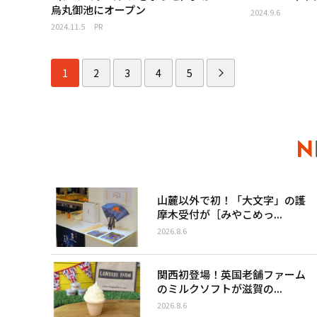
烏丸御池にオープン
2024.9.6
2024.11.5
PR
1
2
3
4
5
山麓以外で初！「大文字」の護
摩木受付が［みやこめっ...
2026.8.6
関西初登場！英国老舗ファーム
のミルクソフトが滋賀の...
2026.8.6