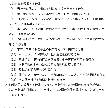
くは名誉を毀損する行為
（4） 当社その他の第三者に不利益又は損害を与える行為
（5） 第三者になりすまして本ウェブサイト等を利用する行為
（6） コンピュータウイルスなど有害なプログラム等を送信もしくは提供
する行為又は推奨する行為
（7） 当社及びその他の第三者の本ウェブサイト等で利用し得る情報を改
ざん、消去する行為
（8） 当社及びその他の第三者の設備を不正に利用し又はその運営に支障
を与える行為
（9） 本ウェブサイトを不正の目的をもって利用する行為
（10） 本ウェブサイト等及び当社の運営を妨げる行為
（11） 犯罪行為、犯罪的行為を助長又はその実行を暗示する行為
（12） 本利用規約その他当社の定める規約に反する行為
（13） 反社会的勢力等への利益供与
（14） 政治、プロモーション、宗教目的に本ウェブサイトを利用する行為
（15） その他当社が不適切と判断する行為
前項各号に該当する行為によって、当社が何らかの損害を被った場合に
は、当社は利用者に対し、当社に生じた損害賠償を請求することができる
ものとします。