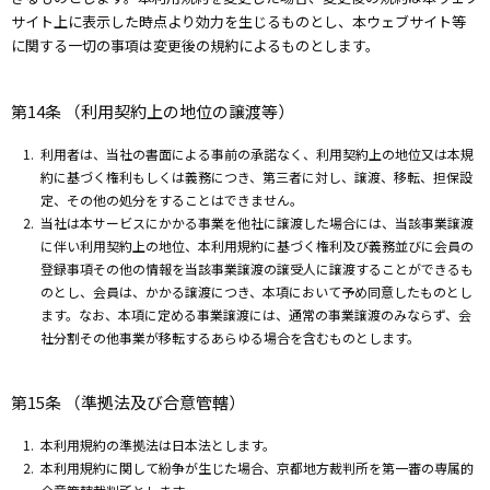
サイト上に表示した時点より効力を生じるものとし、本ウェブサイト等
に関する一切の事項は変更後の規約によるものとします。
第14条 （利用契約上の地位の譲渡等）
利用者は、当社の書面による事前の承諾なく、利用契約上の地位又は本規
約に基づく権利もしくは義務につき、第三者に対し、譲渡、移転、担保設
定、その他の処分をすることはできません。
当社は本サービスにかかる事業を他社に譲渡した場合には、当該事業譲渡
に伴い利用契約上の地位、本利用規約に基づく権利及び義務並びに会員の
登録事項その他の情報を当該事業譲渡の譲受人に譲渡することができるも
のとし、会員は、かかる譲渡につき、本項において予め同意したものとし
ます。なお、本項に定める事業譲渡には、通常の事業譲渡のみならず、会
社分割その他事業が移転するあらゆる場合を含むものとします。
第15条 （準拠法及び合意管轄）
本利用規約の準拠法は日本法とします。
本利用規約に関して紛争が生じた場合、京都地方裁判所を第一審の専属的