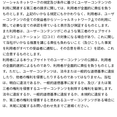
ソーシャルネットワークの規定及び条件に基づくユーザーコンテンツの
利用に関連する第三者の請求に関しては、利用者が全面的に責任を負う
ものとします。上記のいかなる規定にもかかわりなく、利用者は、ユーザ
ーコンテンツの全ての受益者からソーシャルネットワーク上での利用に
関して必要な全ての承認を得ていると表示及び保証するものとします。
また利用者は、ユーザーコンテンツがこのような第三者のウェブサイト
上でコミュニケーション（口コミ）の対象になる場合があり、これに関し
て当社がいかなる措置を講じる責任も負わないこと（及びこうした事実
を利用者がすべての受益者に通知し、その合意を得たこと）を認め、これ
に合意するものとします。
利用者による本ウェブサイトでのユーザーコンテンツの公開は、利用者
の全面的選択によるものであり、利用者が全面的に責任を負うものとしま
す。ただし、ユーザーコンテンツは、法令または一般的な道徳基準に違反
したり、他者の権利を侵害したりするものであってはなりません。当社
は、明白に違法であるか、一般的道徳基準に反するか、及び／または第
三者の権利を侵害するユーザーコンテンツを削除する権利を留保します。
法令に違反するか、一般的道徳基準に違反するか、本規約に違反する
か、第三者の権利を侵害すると思われるユーザーコンテンツがある場合に
は、末尾に記載するお問い合わせ先までご連絡ください。