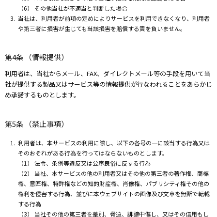
（6） その他当社が不適当と判断した場合
当社は、利用者が前項の定めによりサービスを利用できなくなり、利用者
や第三者に損害が生じても当該損害を賠償する責を負いません。
第4条 （情報提供）
利用者は、当社からメール、FAX、ダイレクトメール等の手段を用いて当
社が提供する製品又はサービス等の情報提供が行なわれることをあらかじ
め承諾するものとします。
第5条 （禁止事項）
利用者は、本サービスの利用に際し、以下の各号の一に該当する行為又は
そのおそれがある行為を行ってはならないものとします。
（1） 法令、条例等違反又は公序良俗に反する行為
（2） 当社、本サービスの他の利用者又はその他の第三者の著作権、商標
権、意匠権、特許権などの知的財産権、肖像権、パブリシティ権その他の
権利を侵害する行為、並びに本ウェブサイトの画像及び文章を無断で転載
する行為
（3） 当社その他の第三者を差別、脅迫、誹謗中傷し、又はその信用もし