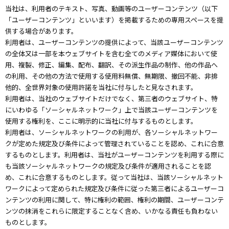
当社は、利用者のテキスト、写真、動画等のユーザーコンテンツ（以下
「ユーザーコンテンツ」といいます）を掲載するための専用スペースを提
供する場合があります。
利用者は、ユーザーコンテンツの提供によって、当該ユーザーコンテンツ
の全体又は一部を本ウェブサイトを含む全てのメディア媒体において使
用、複製、修正、編集、配布、翻訳、その派生作品の制作、他の作品へ
の利用、その他の方法で使用する使用料無償、無期限、撤回不能、非排
他的、全世界対象の使用許諾を当社に付与したと見なされます。
利用者は、当社のウェブサイトだけでなく、第三者のウェブサイト、特
にいわゆる「ソーシャルネットワーク」上で当該ユーザーコンテンツを
使用する権利を、ここに明示的に当社に付与するものとします。
利用者は、ソーシャルネットワークの利用が、各ソーシャルネットワー
クが定めた規定及び条件によって管理されていることを認め、これに合意
するものとします。利用者は、当社がユーザーコンテンツを利用する際に
も当該ソーシャルネットワークの規定及び条件が適用されることを認
め、これに合意するものとします。従って当社は、当該ソーシャルネット
ワークによって定められた規定及び条件に従った第三者によるユーザーコ
ンテンツの利用に関して、特に権利の範囲、権利の期間、ユーザーコンテ
ンツの抹消をこれらに限定することなく含め、いかなる責任も負わない
ものとします。