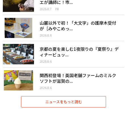
エが講師に！市...
2026.8.7
PR
山麓以外で初！「大文字」の護摩木受付
が［みやこめっ...
2026.8.6
京都の夏を楽しむ1夜限りの『夏祭り』デ
ィナービュッ...
2026.8.6
関西初登場！英国老舗ファームのミルク
ソフトが滋賀の...
2026.8.6
ニュースをもっと読む