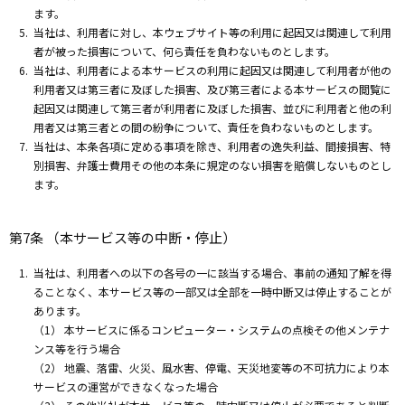
ます。
当社は、利用者に対し、本ウェブサイト等の利用に起因又は関連して利用
者が被った損害について、何ら責任を負わないものとします。
当社は、利用者による本サービスの利用に起因又は関連して利用者が他の
利用者又は第三者に及ぼした損害、及び第三者による本サービスの閲覧に
起因又は関連して第三者が利用者に及ぼした損害、並びに利用者と他の利
用者又は第三者との間の紛争について、責任を負わないものとします。
当社は、本条各項に定める事項を除き、利用者の逸失利益、間接損害、特
別損害、弁護士費用その他の本条に規定のない損害を賠償しないものとし
ます。
第7条 （本サービス等の中断・停止）
当社は、利用者への以下の各号の一に該当する場合、事前の通知了解を得
ることなく、本サービス等の一部又は全部を一時中断又は停止することが
あります。
（1） 本サービスに係るコンピューター・システムの点検その他メンテナ
ンス等を行う場合
（2） 地震、落雷、火災、風水害、停電、天災地変等の不可抗力により本
サービスの運営ができなくなった場合