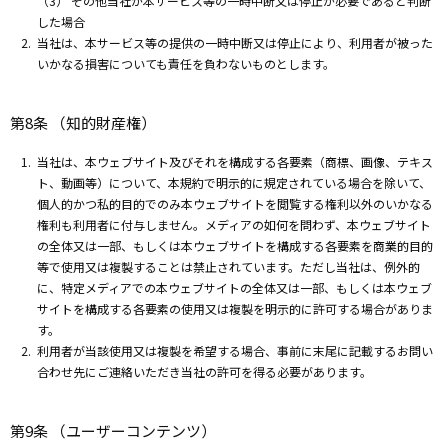
（3） その他当社が本サービス等の一時中断又は停止が必要であると判断
した場合
当社は、本サービス等の提供の一時中断又は停止により、利用者が被った
いかなる損害についても責任を負わないものとします。
第8条 （知的財産権）
当社は、本ウェブサイト及びそれを構成する各要素（商標、画像、テキス
ト、動画等）について、本規約で明示的に規定されている場合を除いて、
個人的かつ私的目的でのみ本ウェブサイトを閲覧する権利以外のいかなる
権利も利用者に付与しません。メディアの如何を問わず、本ウェブサイト
の全体又は一部、もしくは本ウェブサイトを構成する各要素を商業的目的
等で使用又は複製することは禁止されています。ただし当社は、例外的
に、特定メディアでの本ウェブサイトの全体又は一部、もしくは本ウェブ
サイトを構成する各要素の使用又は複製を明示的に許可する場合がありま
す。
利用者が当該使用又は複製を希望する場合、事前に末尾に記載するお問い
合わせ先にご連絡いただき当社の許可を得る必要があります。
第9条 （ユーザーコンテンツ）