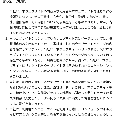
第6条 （免責）
当社は、本ウェブサイトの内容及び利用者が本ウェブサイトを通じて得る
情報等について、その正確性、完全性、有用性、最新性、適切性、確実
性、動作性等、その内容について何ら保証をするものではありません。当
該情報に起因して利用者及び第三者に損害が発生したとしても、当社は責
任を負わないものとします。
本ウェブサイトがリンクしているウェブサイト又はページについては、情
報提供のみを目的としており、当社はこれらのウェブサイトやページの内
容を確認していません。当社は、本ウェブサイトへリンクする、又は本ウ
ェブサイトからリンクしているウェブサイトやページの内容について何ら
保証するものではなく、一切責任を負いません。従って、当社は、本ウェ
ブサイトにリンクされたウェブサイト又はそのいずれかのロケーションへ
リンクした結果生じるいかなる損害、損失その他の不利益に対しても責任
を負いません。
当社は、利用者に対し、本ウェブサイト等の品質又は性能については如何
なる保証も行いません。また、当社は、利用者に対し、本ウェブサイト等
の一時停止、中止、欠陥及びそれらに起因又は関連して発生した全ての損
失や損害（入力したデータが何らかの原因で消失した場合を含む）につい
ては、責任を負いません。
当社は、利用者が本ウェブサイトを利用する際に、コンピュータウイルス
など有害なプログラム等による損害を受けないことを保証しないものとし