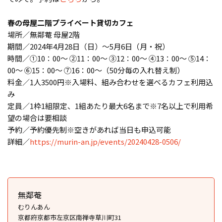
春の母屋二階プライベート貸切カフェ
場所／無鄰菴 母屋2階
期間／2024年4月28日（日）〜5月6日（月・祝）
時間／①10：00～ ②11：00～ ③12：00～ ④13：00～ ⑤14：
00～ ⑥15：00～ ⑦16：00～（50分毎の入れ替え制）
料金／1人3500円※入場料、組み合わせを選べるカフェ利用込
み
定員／1枠1組限定、1組あたり最大6名まで※7名以上で利用希
望の場合は要相談
予約／予約優先制※空きがあれば当日も申込可能
詳細／
https://murin-an.jp/events/20240428-0506/
無鄰菴
むりんあん
京都府京都市左京区南禅寺草川町31