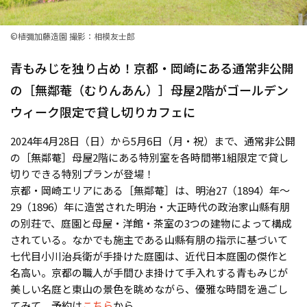
©️植彌加藤造園 撮影：相模友士郎
青もみじを独り占め！京都・岡崎にある通常非公開
の［無鄰菴（むりんあん）］母屋2階がゴールデン
ウィーク限定で貸し切りカフェに
2024年4月28日（日）から5月6日（月・祝）まで、通常非公開
の［無鄰菴］母屋2階にある特別室を各時間帯1組限定で貸し
切りできる特別プランが登場！
京都・岡崎エリアにある［無鄰菴］は、明治27（1894）年～
29（1896）年に造営された明治・大正時代の政治家山縣有朋
の別荘で、庭園と母屋・洋館・茶室の3つの建物によって構成
されている。なかでも施主である山縣有朋の指示に基づいて
七代目小川治兵衛が手掛けた庭園は、近代日本庭園の傑作と
名高い。京都の職人が手間ひま掛けて手入れする青もみじが
美しい名庭と東山の景色を眺めながら、優雅な時間を過ごし
てみて。予約は
こちら
から。