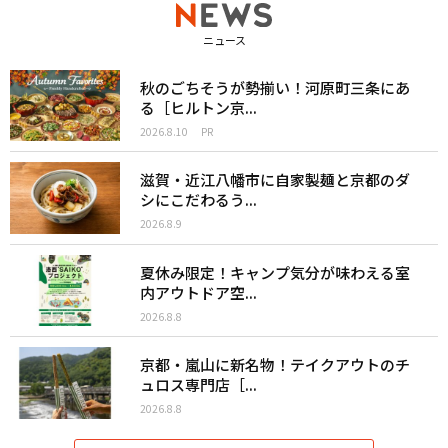
ニュース
秋のごちそうが勢揃い！河原町三条にあ
る［ヒルトン京...
2026.8.10
PR
滋賀・近江八幡市に自家製麺と京都のダ
シにこだわるう...
2026.8.9
夏休み限定！キャンプ気分が味わえる室
内アウトドア空...
2026.8.8
京都・嵐山に新名物！テイクアウトのチ
ュロス専門店［...
2026.8.8