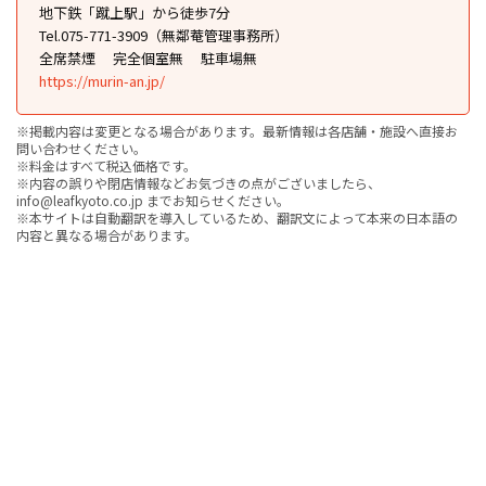
地下鉄「蹴上駅」から徒歩7分
Tel.075-771-3909（無鄰菴管理事務所）
全席禁煙
完全個室無
駐車場無
https://murin-an.jp/
※掲載内容は変更となる場合があります。最新情報は各店舗・施設へ直接お
問い合わせください。
※料金はすべて税込価格です。
※内容の誤りや閉店情報などお気づきの点がございましたら、
info@leafkyoto.co.jp までお知らせください。
※本サイトは自動翻訳を導入しているため、翻訳文によって本来の日本語の
内容と異なる場合があります。