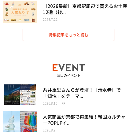
［2026最新］京都駅周辺で買えるお土産
12選（後...
2026.7.22
特集記事をもっと読む
注目のイベント
糸井重里さんらが登壇！［清水寺］で
「知性」をテーマ...
2026.8.10
PR
人気商品が京都で再集結！韓国カルチャ
ーPOPUPイ...
2026.8.9