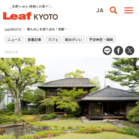
青もみじを独り占め！京都・岡崎にある通常非公開の［無鄰菴（むりんあん）］母屋2階がゴールデンウィーク限定で貸し切りカフェに
Leaf KYOTO
ニュース
新着記事
カフェ
眺めがいい
平安神宮・岡崎
2024.4.8