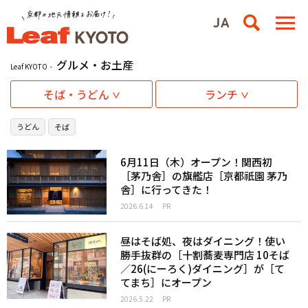
グルメ・お土産
Leaf KYOTO
そば・うどん
ランチ
うどん
そば
6月11日（木）オープン！関西初
［茅乃舎］の旗艦店［京都祇園 茅乃
舎］に行ってきた！
2026.6.14
PR
昼はそば処、夜はダイニング！使い
勝手抜群の［十割蕎麦専門店 10そば
／26(にーろく)ダイニング］が［て
てまち］にオープン
2026.5.22
PR