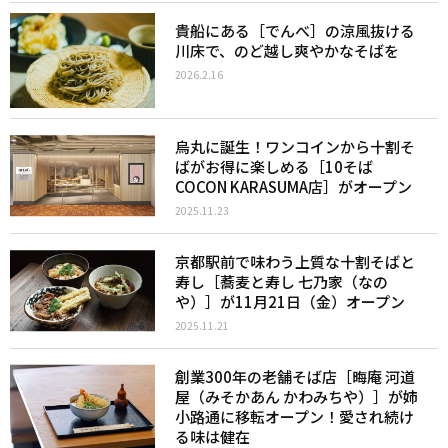
貴船にある［でんべ］の涼風抜ける
川床で、のど越し爽やかなそばを
2026.2.16
烏丸に誕生！ワンコインから十割そ
ばがお得に楽しめる［10そば
COCON KARASUMA店］がオープン
2025.11.23
京都駅前で味わう上質な十割そばと
寿し［蕎麦と寿し 七乃家（なの
や）］が11月21日（金）オープン
2025.11.21
創業300年の老舗そば店［晦庵 河道
屋（みそかあん かわみちや）］が姉
小路通に移転オープン！愛され続け
る味は健在