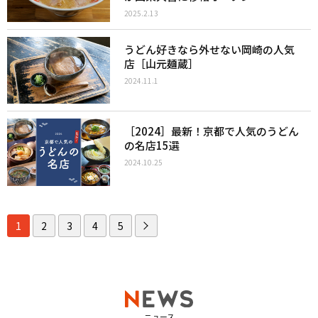
2025.2.13
うどん好きなら外せない岡崎の人気
店［山元麺蔵］
2024.11.1
［2024］最新！京都で人気のうどん
の名店15選
2024.10.25
1
2
3
4
5
ニュース