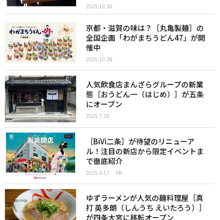
2025.10.30
京都・滋賀の味は？［丸亀製麺］の
全国企画「わがまちうどん47」が開
催中
2025.10.28
人気飲食店まんざらグループの新業
態［おうどん一（はじめ）］が五条
にオープン
2025.7.29
［BiVi二条］が待望のリニューア
ル！注目の新店から限定イベントま
で徹底紹介
2025.6.17
PR
ゆずラーメンが人気の麺料理屋［真
打 英多朗（しんうち えいたろう）］
が四条大宮に移転オープン