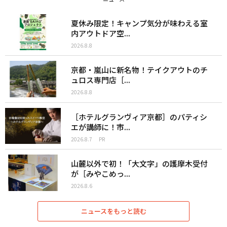
夏休み限定！キャンプ気分が味わえる室
内アウトドア空...
2026.8.8
京都・嵐山に新名物！テイクアウトのチ
ュロス専門店［...
2026.8.8
［ホテルグランヴィア京都］のパティシ
エが講師に！市...
2026.8.7
PR
山麓以外で初！「大文字」の護摩木受付
が［みやこめっ...
2026.8.6
ニュースをもっと読む