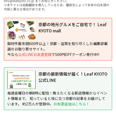
info@leafkyoto.co.jp までお知らせください。
※本サイトは自動翻訳を導入しているため、翻訳文によって本来の日本語の
内容と異なる場合があります。
京都の地元グルメをご自宅で！ Leaf
KYOTO mall
取材件数年間600件以上！京都・滋賀を知り尽くした編集部厳
選のお取り寄せサイト。
今なら
公式LINEお友達登録
で500円OFFクーポン発行中!!
京都の最新情報が届く！Leaf KYOTO
公式LINE
毎週金曜日の朝8時に配信！教えたくなる新店情報からイベン
ト情報まで、 知っていると役に立つ京都の記事をお届けして
います。 約2万人が登録中。
お友達追加はこちら！