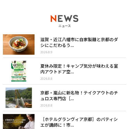
ニュース
滋賀・近江八幡市に自家製麺と京都のダ
シにこだわるう...
2026.8.9
夏休み限定！キャンプ気分が味わえる室
内アウトドア空...
2026.8.8
京都・嵐山に新名物！テイクアウトのチ
ュロス専門店［...
2026.8.8
［ホテルグランヴィア京都］のパティシ
エが講師に！市...