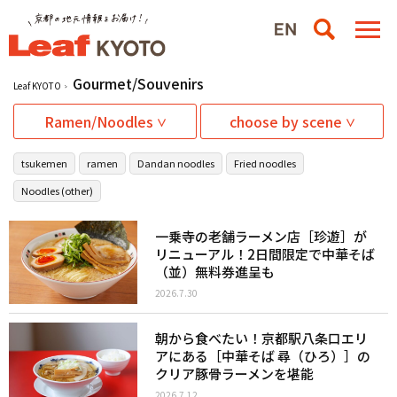
Gourmet/Souvenirs
Leaf KYOTO
Ramen/Noodles
choose by scene
tsukemen
ramen
Dandan noodles
Fried noodles
Noodles (other)
一乗寺の老舗ラーメン店［珍遊］が
リニューアル！2日間限定で中華そば
（並）無料券進呈も
2026.7.30
朝から食べたい！京都駅八条口エリ
アにある［中華そば 尋（ひろ）］の
クリア豚骨ラーメンを堪能
2026.7.12