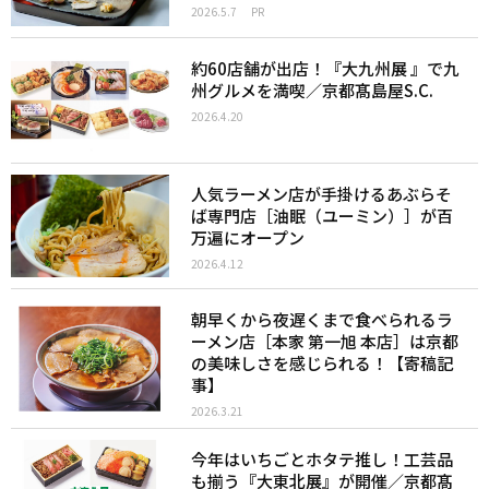
2026.5.7
PR
約60店舗が出店！『大九州展 』で九
州グルメを満喫／京都髙島屋S.C.
2026.4.20
人気ラーメン店が手掛けるあぶらそ
ば専門店［油眠（ユーミン）］が百
万遍にオープン
2026.4.12
朝早くから夜遅くまで食べられるラ
ーメン店［本家 第一旭 本店］は京都
の美味しさを感じられる！【寄稿記
事】
2026.3.21
今年はいちごとホタテ推し！工芸品
も揃う『大東北展』が開催／京都髙