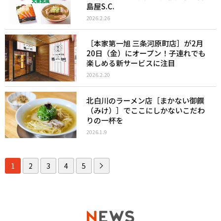
島屋S.C.
2026.2.26
［本家第一旭 三条河原町店］が2月
20日（金）にオープン！子連れでも
楽しめる新サービスに注目
2026.2.20
北白川のラーメン店［まかない御饌
（みけ）］でここにしかないこだわ
りの一杯を
2026.1.9
1
2
3
4
5