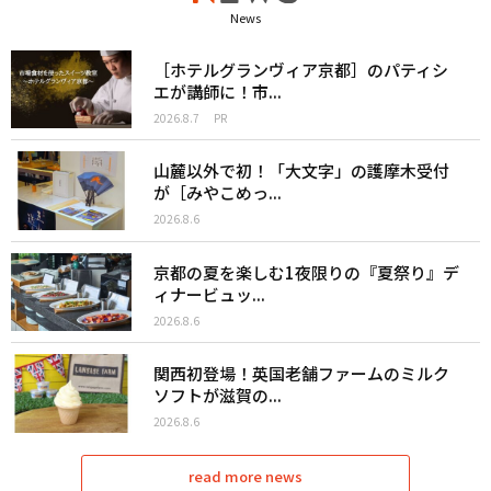
News
［ホテルグランヴィア京都］のパティシ
エが講師に！市...
2026.8.7
PR
山麓以外で初！「大文字」の護摩木受付
が［みやこめっ...
2026.8.6
京都の夏を楽しむ1夜限りの『夏祭り』デ
ィナービュッ...
2026.8.6
関西初登場！英国老舗ファームのミルク
ソフトが滋賀の...
2026.8.6
read more news