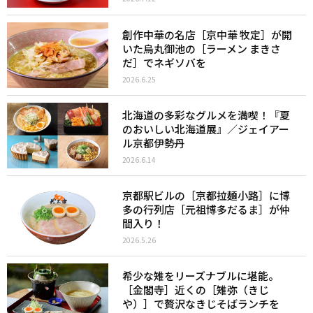
創作中華の名店［京中華 牧定］が開
いた烏丸御池の［ラーメン まきさ
だ］でネギソバを
2026.6.25
北海道の多彩なグルメを満喫！『夏
のおいしい北海道展』／ジェイアー
ル京都伊勢丹
2026.6.14
京都駅ビルの［京都拉麺小路］に博
多の行列店［元祖博多だるま］が仲
間入り！
2026.5.26
希少な雉をリーズナブルに堪能。
［金閣寺］近くの［雉弥（きじ
や）］で贅沢なきじそばランチを