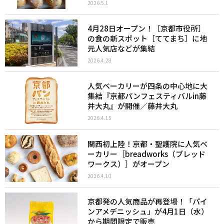
2026.5.1
4月28日オープン！［京都市役所］
の食の新スポット［ててまち］に地
元人気店などが集結
2026.4.28
人気ベーカリーが四条の中心地に大
集結『京都パンフェスティバルin藤
井大丸』が開催／藤井大丸
2026.4.15
関西初上陸！京都・聖護院に人気ベ
ーカリー［breadworks（ブレッド
ワークス）］がオープン
2026.4.10
京都発の人気商品が再登場！「パイ
ンアメデニッシュ」が4月1日（水）
から期間限定で販売