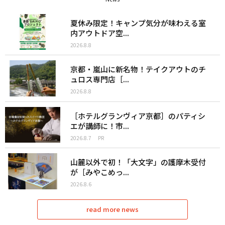
夏休み限定！キャンプ気分が味わえる室
内アウトドア空...
2026.8.8
京都・嵐山に新名物！テイクアウトのチ
ュロス専門店［...
2026.8.8
［ホテルグランヴィア京都］のパティシ
エが講師に！市...
2026.8.7
PR
山麓以外で初！「大文字」の護摩木受付
が［みやこめっ...
2026.8.6
read more news