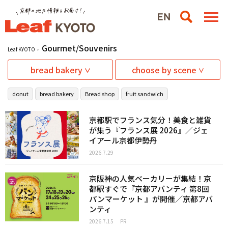
Gourmet/Souvenirs
Leaf KYOTO
bread bakery
choose by scene
donut
bread bakery
Bread shop
fruit sandwich
京都駅でフランス気分！美食と雑貨
が集う『フランス展 2026』／ジェ
イアール京都伊勢丹
2026.7.29
京阪神の人気ベーカリーが集結！京
都駅すぐで『京都アバンティ 第8回
パンマーケット 』が開催／京都アバ
ンティ
2026.7.15
PR