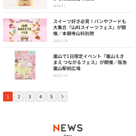
2026.4.1
スイーツ好き必見！パンやフードも
大集合『山科スイーツフェス』が開
催／本願寺山科別院
2026.3.26
嵐山で1日限定イベント『嵐山えき
まえ つながるフェス』が開催／阪急
嵐山駅前広場
2026.3.19
1
2
3
4
5
News