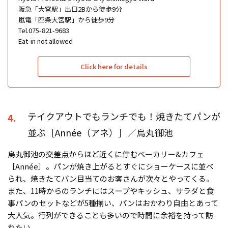
阪急「大宮駅」出口2Bから徒歩9分
嵐電「四条大宮駅」から徒歩9分
Tel.075-821-9683
Eat-in not allowed
Click here for details
テイクアウトでもランチでも！焼きたてパンが
4.
並ぶ［Année（アネ）］／烏丸御池
烏丸御池の交差点からほど近くに佇むベーカリー&カフェ
［Année］。パンが焼き上がるとすぐにショーケースに並べ
られ、焼きたてパン目当てのお客さんが次々とやってくる。
また、11時からのランチにはスープやキッシュ、サラダと食
事パンのセットなどが5種揃い、パンはおかわり自由とあって
大人気。行列ができることも多いので時間に余裕を持って訪
れたい。