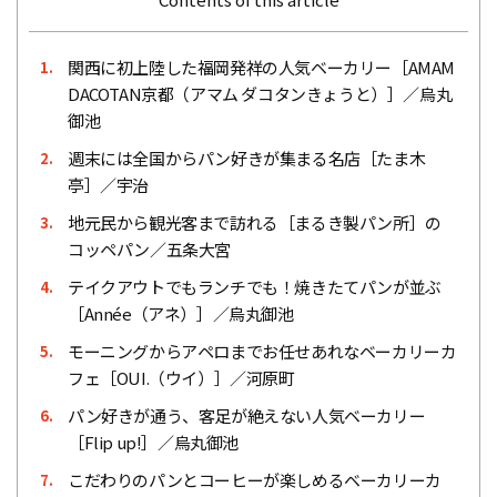
関西に初上陸した福岡発祥の人気ベーカリー［AMAM
1.
DACOTAN京都（アマム ダコタンきょうと）］／烏丸
御池
週末には全国からパン好きが集まる名店［たま木
2.
亭］／宇治
地元民から観光客まで訪れる［まるき製パン所］の
3.
コッペパン／五条大宮
テイクアウトでもランチでも！焼きたてパンが並ぶ
4.
［Année（アネ）］／烏丸御池
モーニングからアペロまでお任せあれなベーカリーカ
5.
フェ［OUI.（ウイ）］／河原町
パン好きが通う、客足が絶えない人気ベーカリー
6.
［Flip up!］／烏丸御池
こだわりのパンとコーヒーが楽しめるベーカリーカ
7.