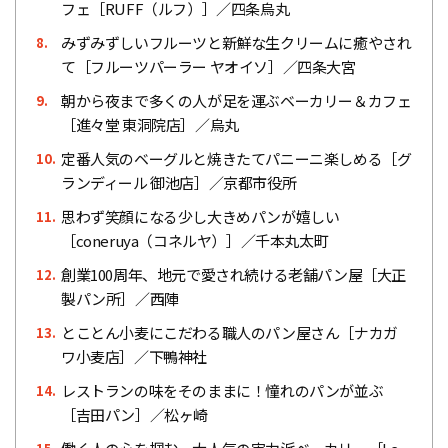
フェ［RUFF（ルフ）］／四条烏丸
みずみずしいフルーツと新鮮な生クリームに癒やされ
8.
て［フルーツパーラー ヤオイソ］／四条大宮
朝から夜まで多くの人が足を運ぶベーカリー＆カフェ
9.
［進々堂 東洞院店］／烏丸
定番人気のベーグルと焼きたてパニーニ楽しめる［グ
10.
ランディール 御池店］／京都市役所
思わず笑顔になる少し大きめパンが嬉しい
11.
［coneruya（コネルヤ）］／千本丸太町
創業100周年、地元で愛され続ける老舗パン屋［大正
12.
製パン所］／西陣
とことん小麦にこだわる職人のパン屋さん［ナカガ
13.
ワ小麦店］／下鴨神社
レストランの味をそのままに！憧れのパンが並ぶ
14.
［吉田パン］／松ヶ崎