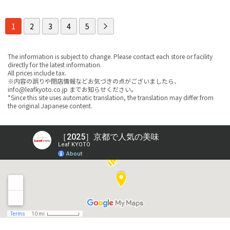
1
2
3
4
5
The information is subject to change. Please contact each store or facility
directly for the latest information.
All prices include tax.
※内容の誤りや閉店情報などお気づきの点がございましたら、
info@leafkyoto.co.jp までお知らせください。
*Since this site uses automatic translation, the translation may differ from
the original Japanese content.