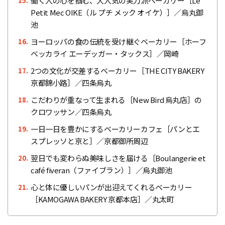
働く人の心を掴む、大人気の実力派ベーカリー［Le
15.
Petit Mec OIKE（ル プチ メック オイケ）］／烏丸御
池
ヨーロッパの食の伝統を受け継ぐベーカリー［ホーフ
16.
ベッカライ エーデッガー・タックス］／岡崎
2つの文化が交差するベーカリー［THE CITY BAKERY
17.
京都錦小路］／四条烏丸
こだわりが重なって生まれる［New Bird 烏丸店］の
18.
クロワッサン／四条烏丸
一日一日を豊かにするベーカリーカフェ［パンとエ
19.
スプレッソと京と］／京都御所周辺
翌日でも変わらぬ美味しさを届ける［Boulangerie et
20.
café fiveran（ファイブラン）］／烏丸御池
心と体に優しいパンが出迎えてくれるベーカリー
21.
［KAMOGAWA BAKERY 京都本店］／丸太町