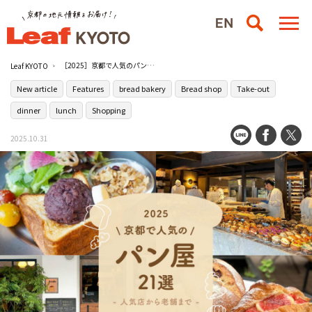
［2025］京都で人気のパン屋！人気店から老舗まで
Leaf KYOTO
New article
Features
bread bakery
Bread shop
Take-out
dinner
lunch
Shopping
2025.10.31