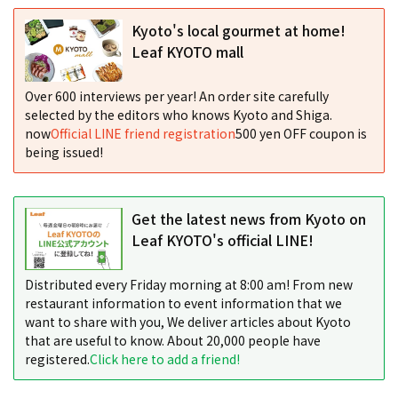
Kyoto's local gourmet at home!
Leaf KYOTO mall
Over 600 interviews per year! An order site carefully
selected by the editors who knows Kyoto and Shiga.
now
Official LINE friend registration
500 yen OFF coupon is
being issued!
Get the latest news from Kyoto on
Leaf KYOTO's official LINE!
Distributed every Friday morning at 8:00 am! From new
restaurant information to event information that we
want to share with you, We deliver articles about Kyoto
that are useful to know. About 20,000 people have
registered.
Click here to add a friend!