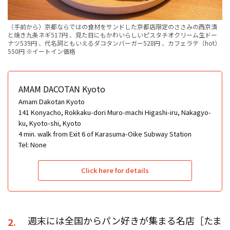
（手前から）京都ならではの食材をサンドした京都店限定のささみの西京漬
と焼き九条ネギ517円 、見た目にもかわいらしいピスタチオクリーム生ドー
ナツ539円 、代名詞ともいえるダコタンバーガー528円 、カフェラテ（hot）
550円 ※イートイン価格
AMAM DACOTAN Kyoto
Amam Dakotan Kyoto
141 Konyacho, Rokkaku-dori Muro-machi Higashi-iru, Nakagyo-
ku, Kyoto-shi, Kyoto
4 min. walk from Exit 6 of Karasuma-Oike Subway Station
Tel: None
Click here for details
週末には全国からパン好きが集まる名店［たま
2.