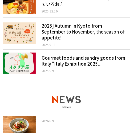
ているお店
2025.12.16
2025] Autumn in Kyoto from
September to November, the season of
appetite!
2025.9.11
Gourmet foods and sundry goods from
Italy "Italy Exhibition 2025...
2025.9.9
News
2026.8.9