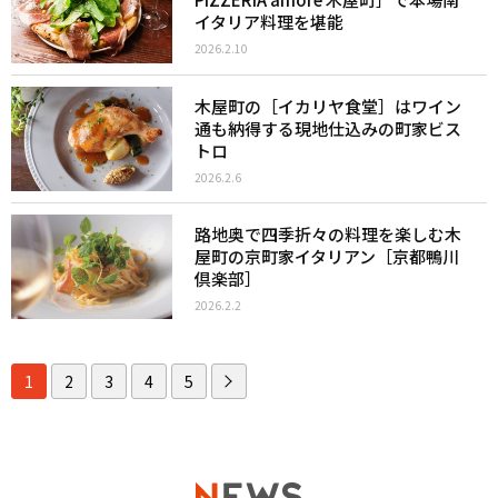
イタリア料理を堪能
2026.2.10
木屋町の［イカリヤ食堂］はワイン
通も納得する現地仕込みの町家ビス
トロ
2026.2.6
路地奥で四季折々の料理を楽しむ木
屋町の京町家イタリアン［京都鴨川
倶楽部］
2026.2.2
1
2
3
4
5