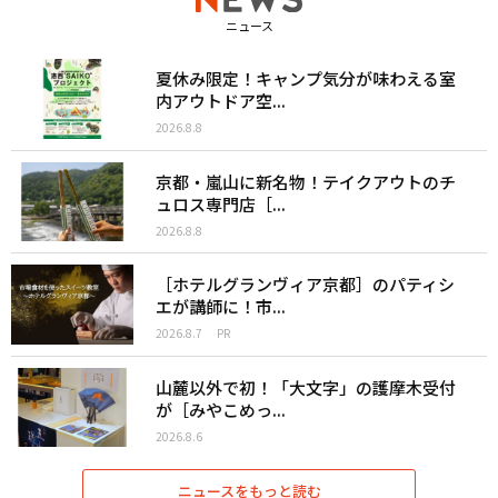
ニュース
夏休み限定！キャンプ気分が味わえる室
内アウトドア空...
2026.8.8
京都・嵐山に新名物！テイクアウトのチ
ュロス専門店［...
2026.8.8
［ホテルグランヴィア京都］のパティシ
エが講師に！市...
2026.8.7
PR
山麓以外で初！「大文字」の護摩木受付
が［みやこめっ...
2026.8.6
ニュースをもっと読む