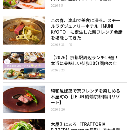
2026.4.5
この春、嵐山で美食に浸る。スモー
ルラグジュアリーホテル［MUNI
KYOTO］に誕生した新フレンチ会席
を堪能してきた
2026.3.31
PR
【2026】京都駅周辺ランチ19選！
本当に美味しい徒歩10分圏内の店
2026.3.20
純和風建築で京フレンチを楽しめる
木屋町の［LE UN 鮒鶴京都鴨川リゾ
ート］
2026.2.26
木屋町にある［TRATTORIA
PIZZERIA amore 木屋町］で本場南