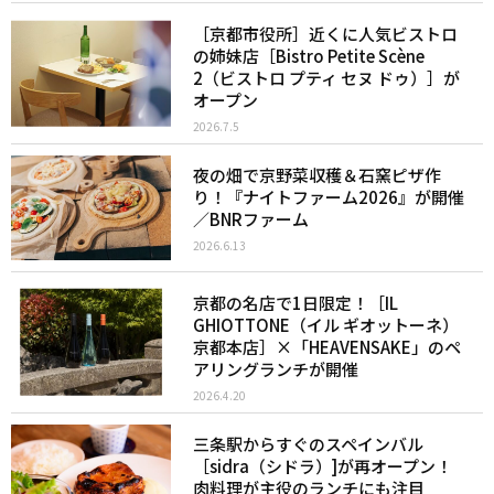
［京都市役所］近くに人気ビストロ
の姉妹店［Bistro Petite Scène
2（ビストロ プティ セヌ ドゥ）］が
オープン
2026.7.5
夜の畑で京野菜収穫＆石窯ピザ作
り！『ナイトファーム2026』が開催
／BNRファーム
2026.6.13
京都の名店で1日限定！［IL
GHIOTTONE（イル ギオットーネ）
京都本店］×「HEAVENSAKE」のペ
アリングランチが開催
2026.4.20
三条駅からすぐのスペインバル
［sidra（シドラ）]が再オープン！
肉料理が主役のランチにも注目