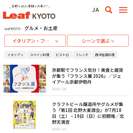
グルメ・お土産
Leaf KYOTO
イタリアン・フレンチ・西洋料理
シーンで選ぶ
イタリアン
スペイン料理
ビストロ
フレンチ
西洋各国料理
京都駅でフランス気分！美食と雑貨
が集う『フランス展 2026』／ジェ
イアール京都伊勢丹
2026.7.29
クラフトビール醸造所やグルメが集
う『第1回 北野大麦酒会』が7月18
日（土）・19日（日）に初開催／北
野天満宮
2026.7.14