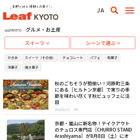
グルメ・お土産
Leaf KYOTO
スイーツ
シーンで選ぶ
かき氷
スイーツ（その他）
チョコレート
パフェ
和菓子
洋菓子
焼き菓子
秋のごちそうが勢揃い！河原町三条
にある［ヒルトン京都］で実りの季
節を味わい尽くす秋ビュッフェに注
目
2026.8.10
PR
京都・嵐山に新名物！テイクアウト
のチュロス専門店［CHURRO STAND
Arashiyama］が8月8日（土）にオ