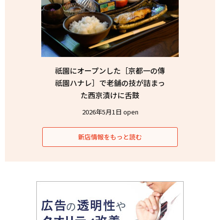
祇園にオープンした［京都一の傳
祇園ハナレ］で老舗の技が詰まっ
た西京漬けに舌鼓
2026年5月1日 open
新店情報をもっと読む