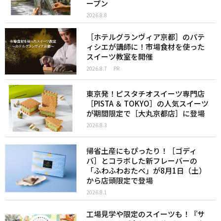
ープン
2026.8.8
［ホテルグランヴィア京都］のパテ
ィシエが講師に！市場食材を使った
スイーツ教室を開催
2026.8.7
PR
東京発！ピスタチオスイーツ専門店
［PISTA ＆ TOKYO］の人気スイーツ
が期間限定で［大丸京都店］に登場
2026.8.3
帰省土産にもぴったり！［ゴディ
バ］とコラボした新フレーバーの
「ふわふわおたべ」が8月1日（土）
から店頭限定で登場
2026.8.1
工場見学や限定のスイーツも！『サ