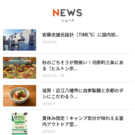
ニュース
安藤忠雄氏設計［TIME’S］に国内初...
2026.8.10
秋のごちそうが勢揃い！河原町三条にあ
る［ヒルトン京...
2026.8.10
PR
滋賀・近江八幡市に自家製麺と京都のダ
シにこだわるう...
2026.8.9
夏休み限定！キャンプ気分が味わえる室
内アウトドア空...
2026.8.8