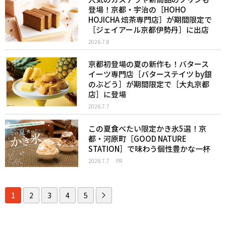
登場！京都・宇治の［HOHO
HOJICHA 焙茶専門店］が期間限定で
［ジェイアール京都伊勢丹］に出店
2026.7.8
京都初登場の夏の新作も！バタース
イーツ専門店［バターステイツ by銀
のぶどう］が期間限定で［大丸京都
店］に登場
2026.7.7
この夏食べたい限定かき氷5選！京
都・河原町［GOOD NATURE
STATION］で味わう個性豊かな一杯
2026.7.7
PR
1
2
3
4
5