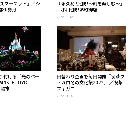
マスマーケット』／ジ
『永久花と珈琲～刻を楽しむ～』
都伊勢丹
／小川珈琲堺町錦店
2022.12.12
り付ける『光のペー
日替わり企画を毎日開催『喫茶フ
NKLE JOYO
ィガロ冬の文化祭2022』 ／喫茶
城陽市
フィガロ
2022.11.26