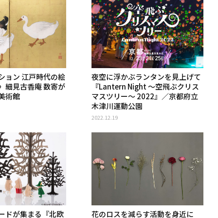
ション 江戸時代の絵
夜空に浮かぶランタンを見上げて
〉細見古香庵 数寄が
『Lantern Night 〜空飛ぶクリス
美術館
マスツリー〜 2022』／京都府立
木津川運動公園
2022.12.19
ードが集まる『北欧
花のロスを減らす活動を身近に