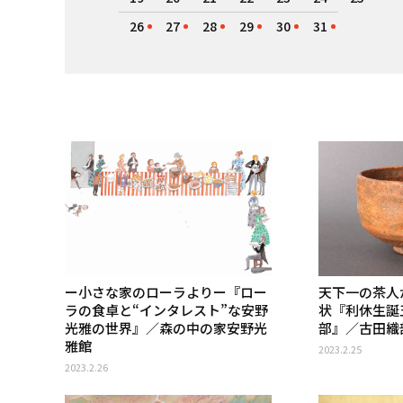
26
27
28
29
30
31
ー小さな家のローラよりー『ロー
天下一の茶人
ラの食卓と“インタレスト”な安野
状『利休生誕
光雅の世界』／森の中の家安野光
部』／古田織
雅館
2023.2.25
2023.2.26