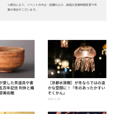
※都合により、イベントの中止・延期および、施設の営業時間変更や休
業の場合がございます。
が愛した茶道具や書
［京都水族館］が冬ならではの温
五百年記念 利休と織
かな空間に！『冬のあったかすい
部美術館
ぞくかん』
2023.1.29