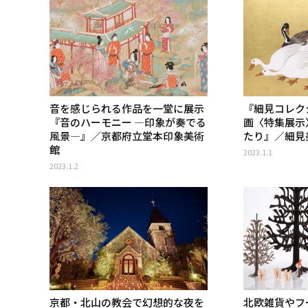
音を感じられる作品を一堂に展示
『細見コレク
『音のハーモニー ―印象が奏でる
画〈特集展示
風景―』／京都府立堂本印象美術
たり』／細見
館
2023.1.1
2023.1.2
京都・北山の教会で幻想的な夜を
北欧雑貨やフ