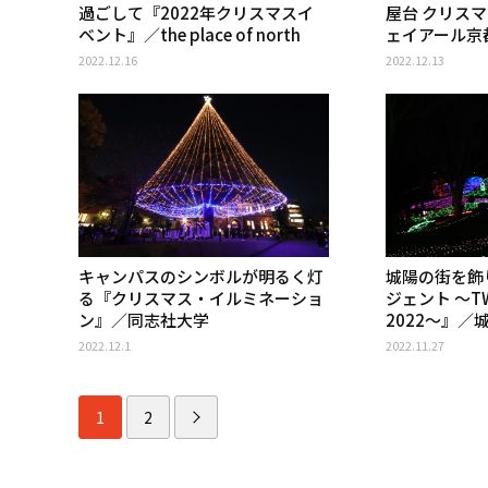
過ごして『2022年クリスマスイ
屋台 クリス
ベント』／the place of north
ェイアール京
2022.12.16
2022.12.13
キャンパスのシンボルが明るく灯
城陽の街を飾
る『クリスマス・イルミネーショ
ジェント 〜TWI
ン』／同志社大学
2022〜』／
2022.12.1
2022.11.27
1
2