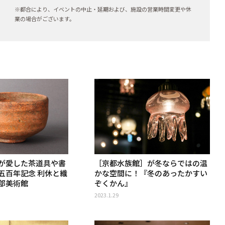
※都合により、イベントの中止・延期および、施設の営業時間変更や休
業の場合がございます。
が愛した茶道具や書
［京都水族館］が冬ならではの温
五百年記念 利休と織
かな空間に！『冬のあったかすい
部美術館
ぞくかん』
2023.1.29