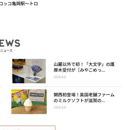
ロッコ亀岡駅〜トロ
ニュース
山麓以外で初！「大文字」の護
摩木受付が［みやこめっ...
2026.8.6
関西初登場！英国老舗ファーム
のミルクソフトが滋賀の...
2026.8.6