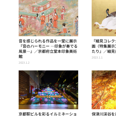
音を感じられる作品を一堂に展示
『細見コレク
『音のハーモニー ―印象が奏でる
画〈特集展示
風景―』／京都府立堂本印象美術
たり』／細見
館
2023.1.1
2023.1.2
京都駅ビルを彩るイルミネーショ
保津川渓谷を