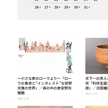
26
27
28
29
30
31
ー小さな家のローラよりー『ロー
天下一の茶人
ラの食卓と“インタレスト”な安野
状『利休生誕
光雅の世界』／森の中の家安野光
部』／古田織
雅館
2023.2.25
2023.2.26