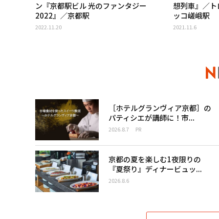
ン『京都駅ビル 光のファンタジー
想列車』／ト
2022』／京都駅
ッコ嵯峨駅
2022.11.20
2021.11.6
［ホテルグランヴィア京都］の
パティシエが講師に！市...
2026.8.7
PR
京都の夏を楽しむ1夜限りの
『夏祭り』ディナービュッ...
2026.8.6