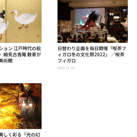
ション 江戸時代の絵
日替わり企画を毎日開催『喫茶フ
〉細見古香庵 数寄が
ィガロ冬の文化祭2022』 ／喫茶
美術館
フィガロ
2022.11.26
美しく彩る『光の幻