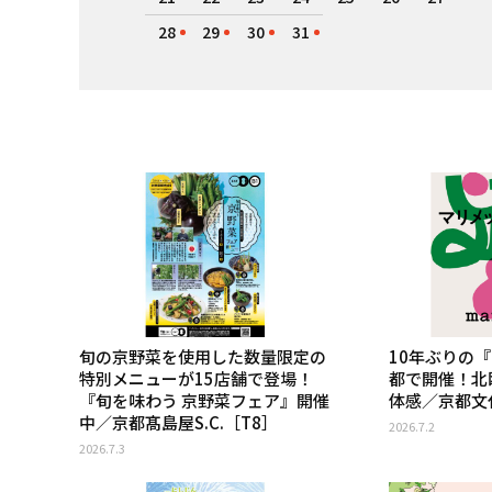
28
29
30
31
旬の京野菜を使用した数量限定の
10年ぶりの
特別メニューが15店舗で登場！
都で開催！北
『旬を味わう 京野菜フェア』開催
体感／京都文
中／京都髙島屋S.C.［T8］
2026.7.2
2026.7.3