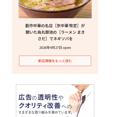
創作中華の名店［京中華 牧定］が
開いた烏丸御池の［ラーメン まき
さだ］でネギソバを
2026年4月27日 open
新店情報をもっと読む