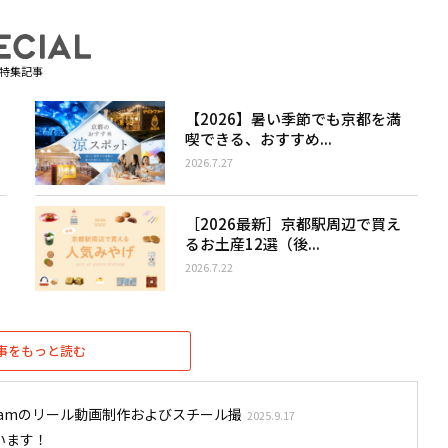
特集記事
【2026】暑い季節でも京都を満
喫できる、おすすめ...
2026.7.27
［2026最新］京都駅周辺で買え
るお土産12選（後...
2026.7.22
事をもっと読む
stagramのリール動画制作およびスチール撮
2025.9.17
います！