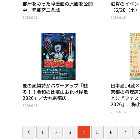
部屋を彩った障壁画の原画を公開
滋賀のイベン
中／元離宮二条城
【6/20（土
2026.6.26
2026.6.19
夏の風物詩がパワーアップ『甦
日本酒14蔵
る！！令和の比叡山お化け屋敷
京都の料理店
2026』／大丸京都店
とむぎフェスティ
2026』／梅
2026.6.18
2026.6.16
1
2
3
4
5
6
7
8