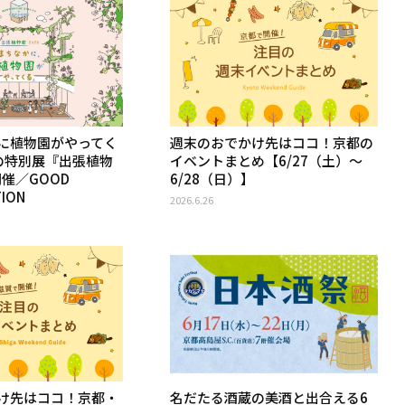
に植物園がやってく
週末のおでかけ先はココ！京都の
の特別展『出張植物
イベントまとめ【6/27（土）〜
開催／GOOD
6/28（日）】
TION
2026.6.26
け先はココ！京都・
名だたる酒蔵の美酒と出合える6