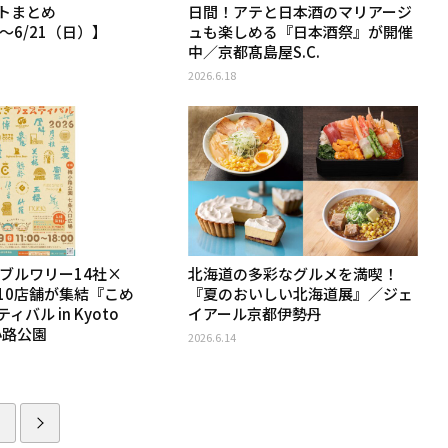
トまとめ
日間！アテと日本酒のマリアージ
）〜6/21（日）】
ュも楽しめる『日本酒祭』が開催
中／京都髙島屋S.C.
2026.6.18
×ブルワリー14社×
北海道の多彩なグルメを満喫！
10店舗が集結『こめ
『夏のおいしい北海道展』／ジェ
バル in Kyoto
イアール京都伊勢丹
小路公園
2026.6.14