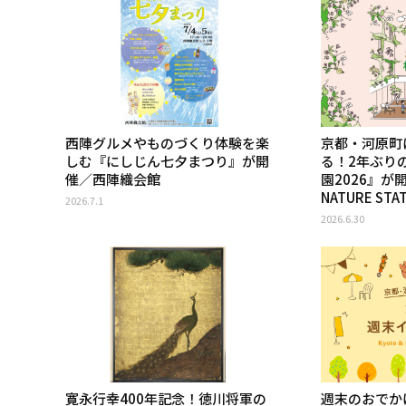
西陣グルメやものづくり体験を楽
京都・河原町
しむ『にしじん七夕まつり』が開
る！2年ぶり
催／西陣織会館
園2026』が
NATURE STA
2026.7.1
2026.6.30
寛永行幸400年記念！徳川将軍の
週末のおでか