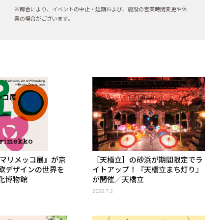
※都合により、イベントの中止・延期および、施設の営業時間変更や休
業の場合がございます。
『マリメッコ展』が京
［天橋立］の砂浜が期間限定でラ
欧デザインの世界を
イトアップ！『天橋立まち灯り』
化博物館
が開催／天橋立
2026.7.2