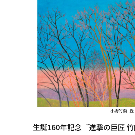
小野竹喬_丘
生誕160年記念『進撃の巨匠 