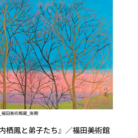
_福田美術館蔵_後期
竹内栖鳳と弟子たち』／福田美術館