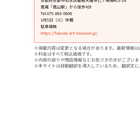
京都府京都市右京区嵯峨天龍寺芒ノ馬場町3-16
嵐電「嵐山駅」から徒歩4分
Tel.075-863-0606
3月5日（火）休館
駐車場無
https://fukuda-art-museum.jp/
※掲載内容は変更となる場合があります。最新情報は
※料金はすべて税込価格です。
※内容の誤りや閉店情報などお気づきの点がございましたら、i
※本サイトは自動翻訳を導入しているため、翻訳文に