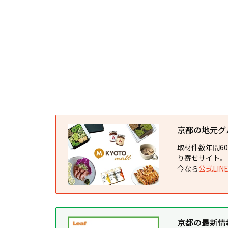
京都の地元グルメ
取材件数年間6
り寄せサイト。
今なら
公式LI
京都の最新情報が