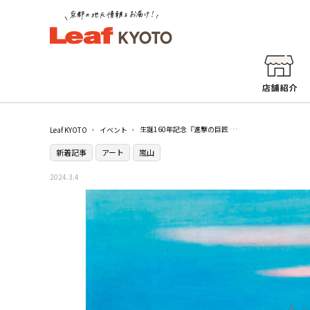
生誕160年記念『進撃の巨匠 竹内栖鳳と弟子たち』／福田美術館
Leaf KYOTO
イベント
新着記事
アート
嵐山
2024.3.4