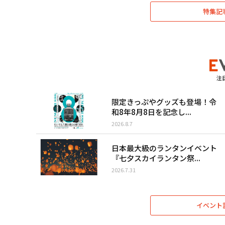
特集記
注
限定きっぷやグッズも登場！令
和8年8月8日を記念し...
2026.8.7
日本最大級のランタンイベント
『七夕スカイランタン祭...
2026.7.31
イベント