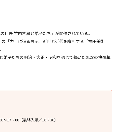
）
進撃の巨匠 竹内栖鳳と弟子たち』が開催されている。
42）の「力」に迫る展示。近世と近代を縦断する［福田美術
。
と弟子たちの明治・大正・昭和を通じて続いた無双の快進撃
：00～17：00（最終入館／16：30）