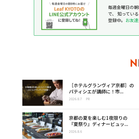
毎週金曜日の朝
で、 知ってい
登録中。
お友達
［ホテルグランヴィア京都］の
パティシエが講師に！市...
2026.8.7
PR
京都の夏を楽しむ1夜限りの
『夏祭り』ディナービュッ...
2026.8.6