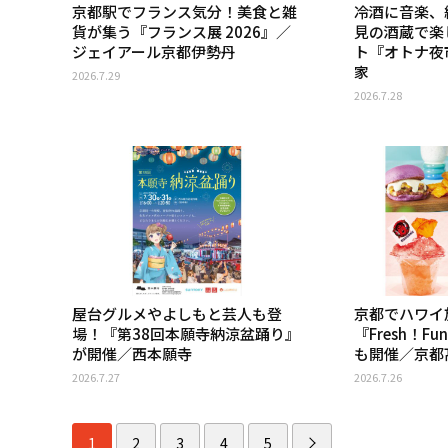
京都駅でフランス気分！美食と雑
冷酒に音楽、
貨が集う『フランス展 2026』／
見の酒蔵で楽
ジェイアール京都伊勢丹
ト『オトナ夜
家
2026.7.29
2026.7.28
屋台グルメやよしもと芸人も登
京都でハワイ
場！『第38回本願寺納涼盆踊り』
『Fresh！Fu
が開催／西本願寺
も開催／京都髙
2026.7.27
2026.7.26
1
2
3
4
5