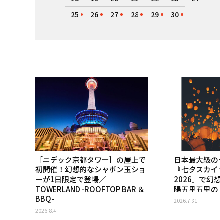
25
26
27
28
29
30
［ニデック京都タワー］の屋上で
日本最大級の
初開催！幻想的なシャボン玉ショ
『七夕スカイ
ーが1日限定で登場／
2026』で
TOWERLAND -ROOFTOP BAR ＆
陽五里五里の
BBQ-
2026.7.31
2026.8.4