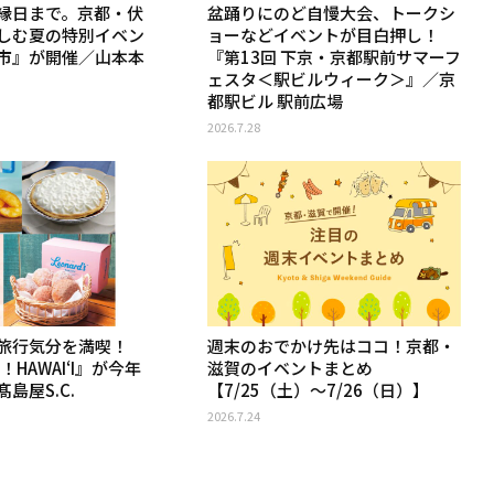
縁日まで。京都・伏
盆踊りにのど自慢大会、トークシ
しむ夏の特別イベン
ョーなどイベントが目白押し！
市』が開催／山本本
『第13回 下京・京都駅前サマーフ
ェスタ＜駅ビルウィーク＞』／京
都駅ビル 駅前広場
2026.7.28
旅行気分を満喫！
週末のおでかけ先はココ！京都・
n！HAWAIʻI』が今年
滋賀のイベントまとめ
島屋S.C.
【7/25（土）〜7/26（日）】
2026.7.24