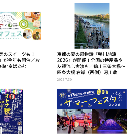
定のスイーツも！
京都の夏の風物詩『鴨川納涼
』が今年も開催／お
2026』が開催！全国の特産品や
lier京ばあむ
友禅流し実演も／鴨川三条大橋〜
四条大橋 右岸（西側）河川敷
2026.7.30