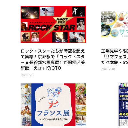
ロック・スターたちが時空を超え
工場見学や限
て集結！京都駅で『ロック・スタ
『サマフェス
ー★長谷部宏写真展』が開催／美
たべ本館・ate
術館「えき」KYOTO
2026.7.30
2026.7.30