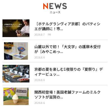
ニュース
［ホテルグランヴィア京都］のパティシ
エが講師に！市...
2026.8.7
PR
山麓以外で初！「大文字」の護摩木受付
が［みやこめっ...
2026.8.6
京都の夏を楽しむ1夜限りの『夏祭り』デ
ィナービュッ...
2026.8.6
関西初登場！英国老舗ファームのミルク
ソフトが滋賀の...
2026.8.6