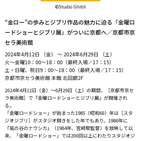
©️Studio Ghibli
“金ロー”の歩みとジブリ作品の魅力に迫る『金曜ロ
ードショーとジブリ展』がついに京都へ／京都市京
セラ美術館
2024年4月12日 （金） ～ 2024年6月29日 （土）
火〜金曜10：00～18：00（最終入場／17：15）
土・日曜、祝日9：00〜18：00（最終入場／17：15）
京都市京セラ美術館 本館 北回廊2F
2024年4月12日（金）〜6月29日（土）の期間、［京都市京セ
ラ美術館］で『金曜ロードショーとジブリ展』が開催され
る。
「金曜ロードショー」が始まった1985（昭和60）年は［スタ
ジオジブリ］がスタジオ開きをした年でもあり、1986年に
『風の谷のナウシカ』（1984年、宮﨑駿監督）を放映して以
来、「金曜ロードショー」では200回以上にわたりスタジオジ