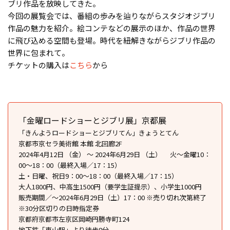
ブリ作品を放映してきた。
今回の展覧会では、番組の歩みを辿りながらスタジオジブリ
作品の魅力を紹介。絵コンテなどの展示のほか、作品の世界
に飛び込める空間も登場。時代を紐解きながらジブリ作品の
世界に包まれて。
チケットの購入は
こちら
から
「金曜ロードショーとジブリ展」京都展
「きんようロードショーとジブリてん」きょうとてん
京都市京セラ美術館 本館 北回廊2F
2024年4月12日 （金） ～ 2024年6月29日 （土） 火〜金曜10：
00～18：00（最終入場／17：15）
土・日曜、祝日9：00〜18：00（最終入場／17：15）
大人1800円、中高生1500円（要学生証提示）、小学生1000円
販売期間／〜2024年6月29日（土）17：00 ※売り切れ次第終了
※30分区切りの日時指定券
京都府京都市左京区岡崎円勝寺町124
地下鉄「東山駅」より徒歩8分