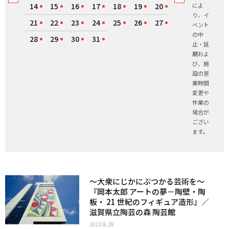
14
15
16
17
18
19
20
によ
り、イ
21
22
23
24
25
26
27
ベント
の中
28
29
30
31
止・延
期およ
び、施
設の営
業時間
変更や
休業の
場合が
ござい
ます。
〜大衆にじかにぶつかる芸術を〜
『岡本太郎 アートの夢－陶壁・陶
板・ 21 世紀のフィギュア造形』／
滋賀県立陶芸の森 陶芸館
2023.8.28