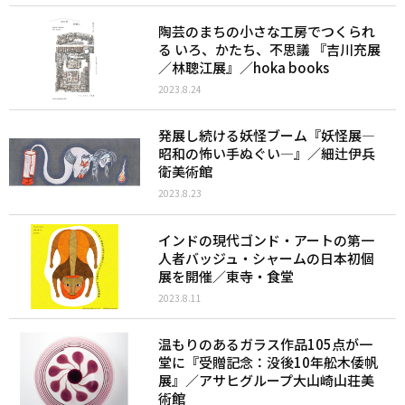
陶芸のまちの小さな工房でつくられ
る いろ、かたち、不思議 『吉川充展
／林聰江展』／hoka books
2023.8.24
発展し続ける妖怪ブーム『妖怪展―
昭和の怖い手ぬぐい―』／細辻伊兵
衛美術館
2023.8.23
インドの現代ゴンド・アートの第一
人者バッジュ・シャームの日本初個
展を開催／東寺・食堂
2023.8.11
温もりのあるガラス作品105点が一
堂に『受贈記念：没後10年舩木倭帆
展』／アサヒグループ大山崎山荘美
術館