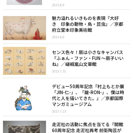
2023.8.9
魅力溢れるいきものを表現『大好
き 印象の動物・鳥・昆虫』／京都
府立堂本印象美術館
2023.8.8
センス色々！扇は小さなキャンパス
『ふぁん・ファン・FUN 〜扇子いい
ね』／嵯峨嵐山文華館
2023.7.31
デビュー50周年記念『村上もとか展
「JIN-仁-」、「龍-RON-」、僕は時
代と人を描いてきた。』／京都国際
マンガミュージアム
2023.7.23
走泥社の活動に焦点を当てる『開館
60周年記念 走泥社再考 前衛陶芸が