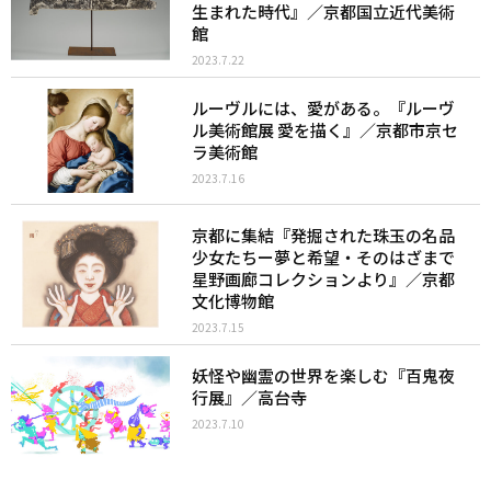
生まれた時代』／京都国立近代美術
館
2023.7.22
ルーヴルには、愛がある。『ルーヴ
ル美術館展 愛を描く』／京都市京セ
ラ美術館
2023.7.16
京都に集結『発掘された珠玉の名品
少女たちー夢と希望・そのはざまで
星野画廊コレクションより』／京都
文化博物館
2023.7.15
妖怪や幽霊の世界を楽しむ『百鬼夜
行展』／高台寺
2023.7.10