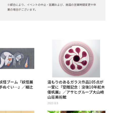
※都合により、イベントの中止・延期および、施設の営業時間変更や休
業の場合がございます。
妖怪ブーム『妖怪展
温もりのあるガラス作品105点が
手ぬぐい―』／細辻
一堂に『受贈記念：没後10年舩木
倭帆展』／アサヒグループ大山崎
山荘美術館
2023.8.9