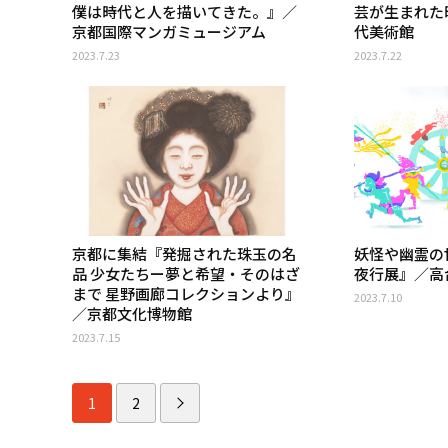
僕は時代と人を描いてきた。』／
芸が生まれた
京都国際マンガミュージアム
代美術館
2023.7.23
2023.7.22
京都に集結『発掘された珠玉の名
妖怪や幽霊の
品 少女たちー夢と希望・そのはざ
夜行展』／高
まで 星野画廊コレクションより』
2023.7.10
／京都文化博物館
2023.7.15
1
2