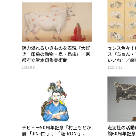
魅力溢れるいきものを表現『大好
センス色々！
き 印象の動物・鳥・昆虫』／京
ス『ふぁん・フ
都府立堂本印象美術館
いいね』／嵯
2023.8.8
2023.7.31
デビュー50周年記念『村上もとか
走泥社の活動
展 「JIN-仁-」、「龍-RON-」、
館60周年記念