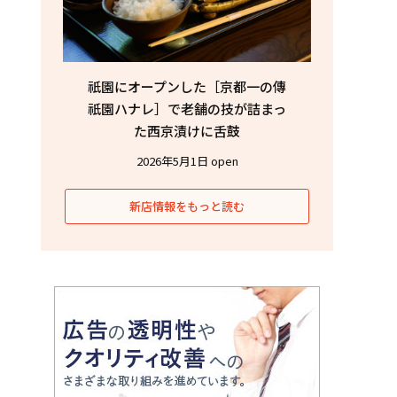
祇園にオープンした［京都一の傳
祇園ハナレ］で老舗の技が詰まっ
た西京漬けに舌鼓
2026年5月1日 open
新店情報をもっと読む