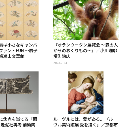
扇は小さなキャンパ
『オランウータン展覧会 〜森の人
ァン・FUN 〜扇子
からのおくりもの〜』／小川珈琲
峨嵐山文華館
堺町錦店
2023.7.24
に焦点を当てる『開
ルーヴルには、愛がある。『ルー
 走泥社再考 前衛陶
ヴル美術館展 愛を描く』／京都市