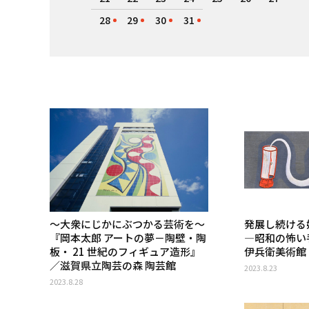
28
29
30
31
〜大衆にじかにぶつかる芸術を〜
発展し続ける
『岡本太郎 アートの夢－陶壁・陶
―昭和の怖い
板・ 21 世紀のフィギュア造形』
伊兵衛美術館
／滋賀県立陶芸の森 陶芸館
2023.8.23
2023.8.28