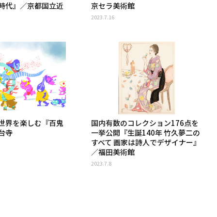
時代』／京都国立近
京セラ美術館
2023.7.16
世界を楽しむ『百鬼
国内有数のコレクション176点を
台寺
⼀挙公開『⽣誕140年 ⽵久夢⼆の
すべて 画家は詩人でデザイナー』
／福⽥美術館
2023.7.8