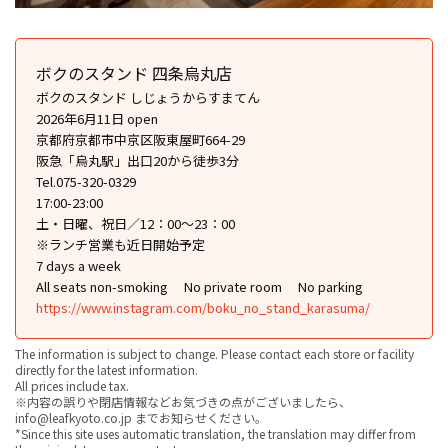
ボクのスタンド 四条烏丸店
ボクのスタンド しじょうからすまてん
2026年6月11日 open
京都府京都市中京区阪東屋町664-29
阪急「烏丸駅」出口20から徒歩3分
Tel.075-320-0329
17:00-23:00
土・日曜、祝日／12：00～23：00
※ランチ営業も近日開始予定
7 days a week
All seats non-smoking
No private room
No parking
https://www.instagram.com/boku_no_stand_karasuma/
The information is subject to change. Please contact each store or facility
directly for the latest information.
All prices include tax.
※内容の誤りや閉店情報などお気づきの点がございましたら、
info@leafkyoto.co.jp までお知らせください。
*Since this site uses automatic translation, the translation may differ from