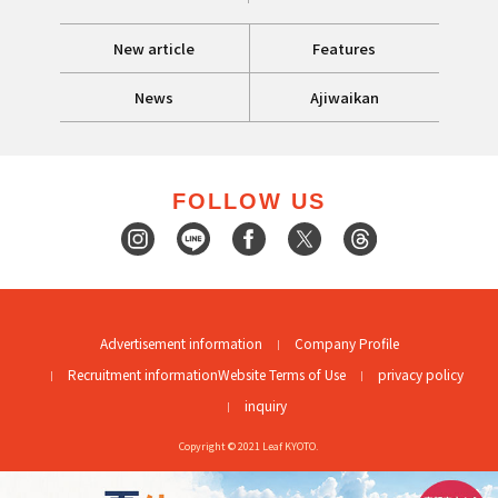
New article
Features
News
Ajiwaikan
FOLLOW US
Advertisement information
Company Profile
Recruitment information
Website Terms of Use
privacy policy
inquiry
Copyright © 2021 Leaf KYOTO.