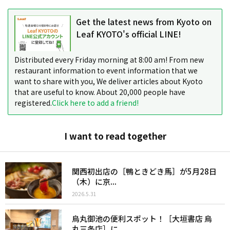
Get the latest news from Kyoto on
Leaf KYOTO's official LINE!
Distributed every Friday morning at 8:00 am! From new
restaurant information to event information that we
want to share with you, We deliver articles about Kyoto
that are useful to know. About 20,000 people have
registered.
Click here to add a friend!
I want to read together
関西初出店の［鴨ときどき馬］が5月28日
（木）に京...
2026.5.31
烏丸御池の便利スポット！［大垣書店 烏
丸三条店］に...