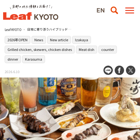
日常に寄り添うハイブリッド酒場［ボクのスタンド 四条烏丸店］が烏丸にオープン！
Leaf KYOTO
2026年OPEN
News
New article
Izakaya
Grilled chicken, skewers, chicken dishes
Meat dish
counter
dinner
Karasuma
2026.6.10