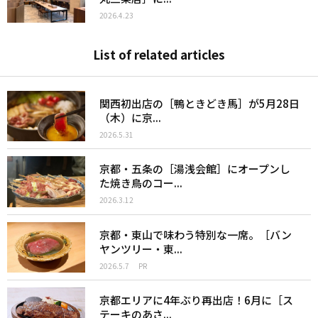
2026.4.23
List of related articles
関西初出店の［鴨ときどき馬］が5月28日
（木）に京...
2026.5.31
京都・五条の［湯浅会館］にオープンし
た焼き鳥のコー...
2026.3.12
京都・東山で味わう特別な一席。［バン
ヤンツリー・東...
2026.5.7
PR
京都エリアに4年ぶり再出店！6月に［ス
テーキのあさ...