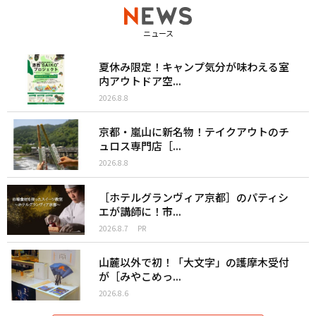
ニュース
夏休み限定！キャンプ気分が味わえる室
内アウトドア空...
2026.8.8
京都・嵐山に新名物！テイクアウトのチ
ュロス専門店［...
2026.8.8
［ホテルグランヴィア京都］のパティシ
エが講師に！市...
2026.8.7
PR
山麓以外で初！「大文字」の護摩木受付
が［みやこめっ...
2026.8.6