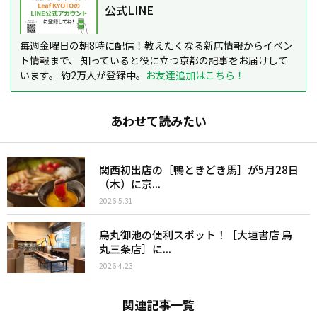
公式LINE
毎週金曜日の朝8時に配信！教えたくなる新店情報からイベン
ト情報まで、 知っていると役に立つ京都の記事をお届けして
います。 約2万人が登録中。
お友達追加はこちら！
あわせて読みたい
関西初出店の［鴨ときどき馬］が5月28日
（木）に京...
2026.5.31
烏丸御池の便利スポット！［大垣書店 烏
丸三条店］に...
2026.4.23
関連記事一覧