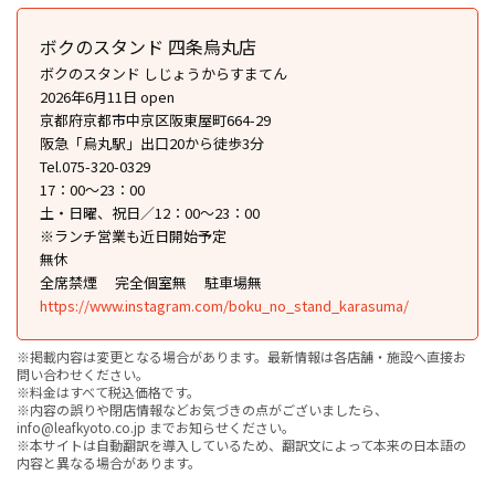
ボクのスタンド 四条烏丸店
ボクのスタンド しじょうからすまてん
2026年6月11日 open
京都府京都市中京区阪東屋町664-29
阪急「烏丸駅」出口20から徒歩3分
Tel.075-320-0329
17：00～23：00
土・日曜、祝日／12：00～23：00
※ランチ営業も近日開始予定
無休
全席禁煙
完全個室無
駐車場無
https://www.instagram.com/boku_no_stand_karasuma/
※掲載内容は変更となる場合があります。最新情報は各店舗・施設へ直接お
問い合わせください。
※料金はすべて税込価格です。
※内容の誤りや閉店情報などお気づきの点がございましたら、
info@leafkyoto.co.jp までお知らせください。
※本サイトは自動翻訳を導入しているため、翻訳文によって本来の日本語の
内容と異なる場合があります。