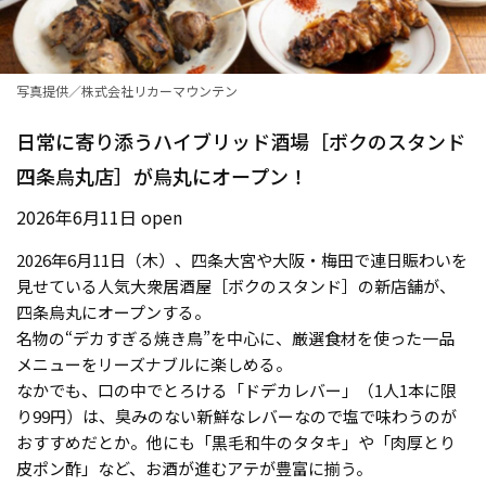
写真提供／株式会社リカーマウンテン
日常に寄り添うハイブリッド酒場［ボクのスタンド
四条烏丸店］が烏丸にオープン！
2026年6月11日 open
2026年6月11日（木）、四条大宮や大阪・梅田で連日賑わいを
見せている人気大衆居酒屋［ボクのスタンド］の新店舗が、
四条烏丸にオープンする。
名物の“デカすぎる焼き鳥”を中心に、厳選食材を使った一品
メニューをリーズナブルに楽しめる。
なかでも、口の中でとろける「ドデカレバー」（1人1本に限
り99円）は、臭みのない新鮮なレバーなので塩で味わうのが
おすすめだとか。他にも「黒毛和牛のタタキ」や「肉厚とり
皮ポン酢」など、お酒が進むアテが豊富に揃う。