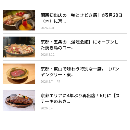
関西初出店の［鴨ときどき馬］が5月28日
（木）に京...
2026.5.31
京都・五条の［湯浅会館］にオープンし
た焼き鳥のコー...
2026.3.12
京都・東山で味わう特別な一席。［バン
ヤンツリー・東...
2026.5.7
PR
京都エリアに4年ぶり再出店！6月に［ス
テーキのあさ...
2026.6.4