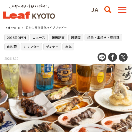
日常に寄り添うハイブリッド酒場［ボクのスタンド 四条烏丸店］が烏丸にオープン！
Leaf KYOTO
2026年OPEN
ニュース
新着記事
居酒屋
焼鳥・串焼き・鳥料理
肉料理
カウンター
ディナー
烏丸
2026.6.10