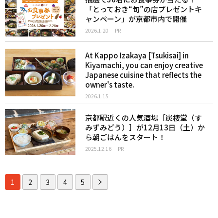
「とっておき“旬”の店プレゼントキ
ャンペーン」が京都市内で開催
2026.1.20
PR
At Kappo Izakaya [Tsukisai] in
Kiyamachi, you can enjoy creative
Japanese cuisine that reflects the
owner's taste.
2026.1.15
京都駅近くの人気酒場［炭棲堂（す
みずみどう）］が12月13日（土）か
ら朝ごはんをスタート！
2025.12.16
PR
1
2
3
4
5