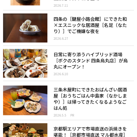
2026.7.11
四条の［鍵屋小路会館］にできた和
×エスニックな居酒屋［名足（なた
り）］でご機嫌な夜を
2026.6.27
日常に寄り添うハイブリッド酒場
［ボクのスタンド 四条烏丸店］が烏
丸にオープン！
2026.6.10
三条木屋町にできたおばんざい居酒
屋［おうちごはん中島家（なかしま
や）］は帰ってきたくなるようなご
はん処
2026.5.5
PR
京都駅エリアで市場直送の浜焼きを
堪能！［京都市場直送 マル都水産］