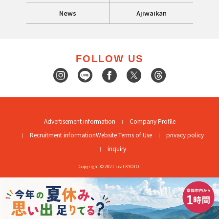
News
Ajiwaikan
FOLLOW US
Advertisement information
Company Profile
Recruitment information
Website Terms of Use
privacy policy
inquiry
Copyright © 2021 Leaf KYOTO.