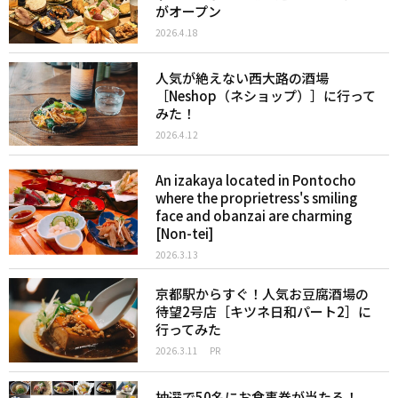
がオープン
2026.4.18
人気が絶えない西大路の酒場
［Neshop（ネショップ）］に行って
みた！
2026.4.12
An izakaya located in Pontocho
where the proprietress's smiling
face and obanzai are charming
[Non-tei]
2026.3.13
京都駅からすぐ！人気お豆腐酒場の
待望2号店［キツネ日和パート2］に
行ってみた
2026.3.11
PR
抽選で50名にお食事券が当たる！