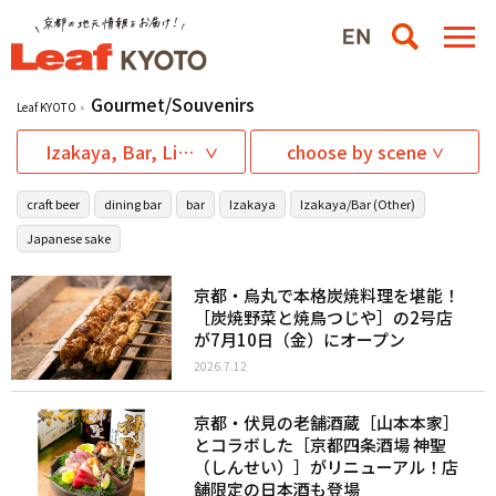
Gourmet/Souvenirs
Leaf KYOTO
Izakaya, Bar, Liquor
choose by scene
craft beer
dining bar
bar
Izakaya
Izakaya/Bar (Other)
Japanese sake
京都・烏丸で本格炭焼料理を堪能！
［炭焼野菜と焼鳥つじや］の2号店
が7月10日（金）にオープン
2026.7.12
京都・伏見の老舗酒蔵［山本本家］
とコラボした［京都四条酒場 神聖
（しんせい）］がリニューアル！店
舗限定の日本酒も登場