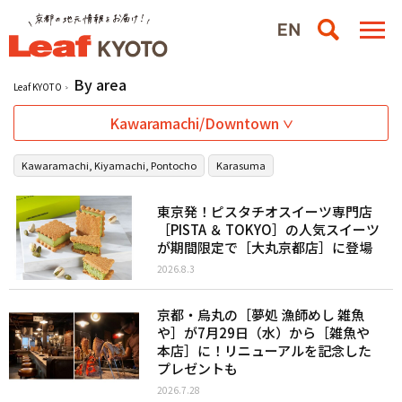
By area
Leaf KYOTO
Kawaramachi/Downtown
Kawaramachi, Kiyamachi, Pontocho
Karasuma
東京発！ピスタチオスイーツ専門店
［PISTA ＆ TOKYO］の人気スイーツ
が期間限定で［大丸京都店］に登場
2026.8.3
京都・烏丸の［夢処 漁師めし 雑魚
や］が7月29日（水）から［雑魚や
本店］に！リニューアルを記念した
プレゼントも
2026.7.28