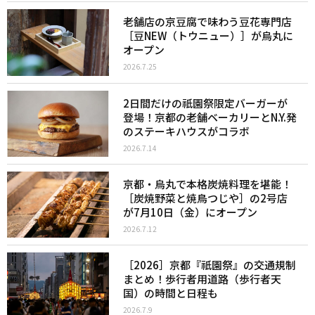
老舗店の京豆腐で味わう豆花専門店
［豆NEW（トウニュー）］が烏丸に
オープン
2026.7.25
2日間だけの祇園祭限定バーガーが
登場！京都の老舗ベーカリーとN.Y.発
のステーキハウスがコラボ
2026.7.14
京都・烏丸で本格炭焼料理を堪能！
［炭焼野菜と焼鳥つじや］の2号店
が7月10日（金）にオープン
2026.7.12
［2026］京都『祇園祭』の交通規制
まとめ！歩行者用道路（歩行者天
国）の時間と日程も
2026.7.9