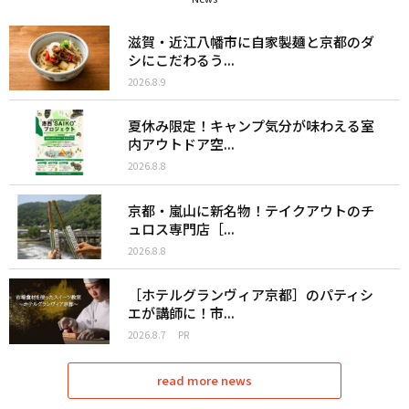
滋賀・近江八幡市に自家製麺と京都のダ
シにこだわるう...
2026.8.9
夏休み限定！キャンプ気分が味わえる室
内アウトドア空...
2026.8.8
京都・嵐山に新名物！テイクアウトのチ
ュロス専門店［...
2026.8.8
［ホテルグランヴィア京都］のパティシ
エが講師に！市...
2026.8.7
PR
read more news