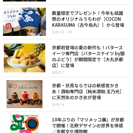
数量限定でプレゼント！今年も祇園
祭のオリジナルうちわが［COCON
KARASUMA（古今烏丸）］から登場
2026.7.9
PR
京都初登場の夏の新作も！バタース
イーツ専門店［バターステイツ by銀
のぶどう］が期間限定で［大丸京都
店］に登場
2026.7.7
京都・伏見ならではの新感覚かき
氷！酒粕専門店［純米酒粕 玉乃光］
に天然氷のかき氷が登場
2026.7.4
10年ぶりの『マリメッコ展』が京都
で開催！北欧デザインの世界を体感
／京都文化博物館