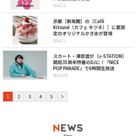
2026.7.2
京都［新風館］の［Café
Kitsuné（カフェ キツネ）］に夏限
定のオリジナルかき氷が登場
2026.7.1
スカート・澤部渡が［α-STATION］
開局35周年特番のDJに！『NICE
POP PARADE』で6時間生放送
2026.6.30
1
2
3
4
5
News