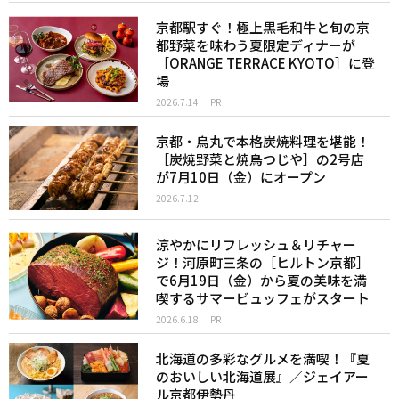
京都駅すぐ！極上黒毛和牛と旬の京
都野菜を味わう夏限定ディナーが
［ORANGE TERRACE KYOTO］に登
場
2026.7.14
PR
京都・烏丸で本格炭焼料理を堪能！
［炭焼野菜と焼鳥つじや］の2号店
が7月10日（金）にオープン
2026.7.12
涼やかにリフレッシュ＆リチャー
ジ！河原町三条の［ヒルトン京都］
で6月19日（金）から夏の美味を満
喫するサマービュッフェがスタート
2026.6.18
PR
北海道の多彩なグルメを満喫！『夏
のおいしい北海道展』／ジェイアー
ル京都伊勢丹