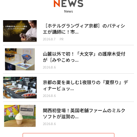
News
［ホテルグランヴィア京都］のパティシ
エが講師に！市...
2026.8.7
PR
山麓以外で初！「大文字」の護摩木受付
が［みやこめっ...
2026.8.6
京都の夏を楽しむ1夜限りの『夏祭り』デ
ィナービュッ...
2026.8.6
関西初登場！英国老舗ファームのミルク
ソフトが滋賀の...
2026.8.6