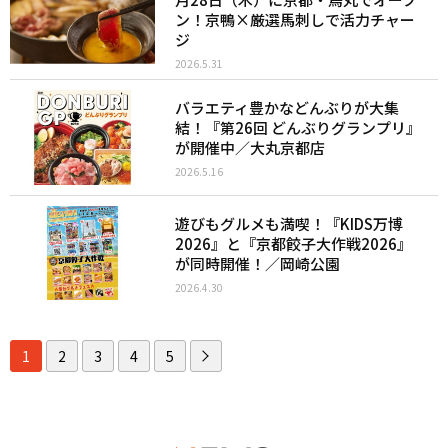
ン！京鴨×厳選馬刺しで活力チャー
ジ
2026.5.31
バラエティ豊かなどんぶりが大集
結！『第26回 どんぶりグランプリ』
が開催中／大丸京都店
2026.5.16
遊びもグルメも満喫！『KIDS万博
2026』と『京都餃子大作戦2026』
が同時開催！／岡崎公園
2026.4.30
1
2
3
4
5