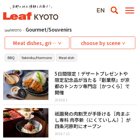
Gourmet/Souvenirs
Leaf KYOTO
Meat dishes, grilled meat
choose by scene
BBQ
Yakiniku/Hormone
Meat dish
5日間限定！デザートプレゼントや
限定記念品が当たる『創業祭』が京
都のトンカツ専門店［かつくら］で
開催
2026.8.1
祇園発の肉割烹が手掛ける［肉まぶ
し専科 肉亭新（にくていしん）］が
四条河原町にオープン
2026.7.22