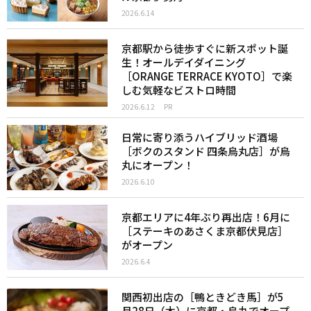
2026.6.14
京都駅から徒歩すぐに新スポット誕
生！オールデイダイニング
［ORANGE TERRACE KYOTO］で楽
しむ気軽なビストロ時間
2026.6.12
PR
日常に寄り添うハイブリッド酒場
［ボクのスタンド 四条烏丸店］が烏
丸にオープン！
2026.6.10
京都エリアに4年ぶり再出店！6月に
［ステーキのあさくま京都伏見店］
がオープン
2026.6.4
関西初出店の［鴨ときどき馬］が5
月28日（木）に京都・烏丸でオープ