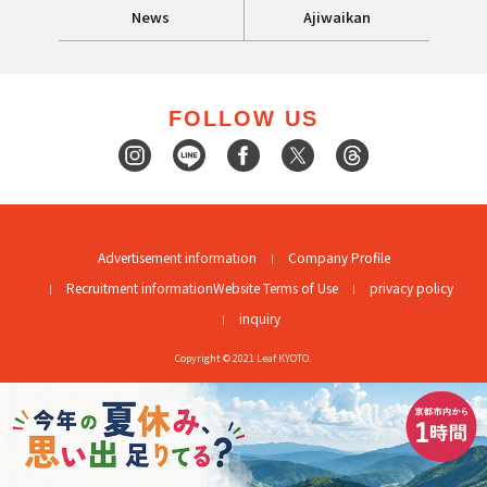
News
Ajiwaikan
FOLLOW US
Advertisement information
Company Profile
Recruitment information
Website Terms of Use
privacy policy
inquiry
Copyright © 2021 Leaf KYOTO.