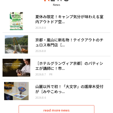
News
夏休み限定！キャンプ気分が味わえる室
内アウトドア空...
2026.8.8
京都・嵐山に新名物！テイクアウトのチ
ュロス専門店［...
2026.8.8
［ホテルグランヴィア京都］のパティシ
エが講師に！市...
2026.8.7
PR
山麓以外で初！「大文字」の護摩木受付
が［みやこめっ...
2026.8.6
read more news