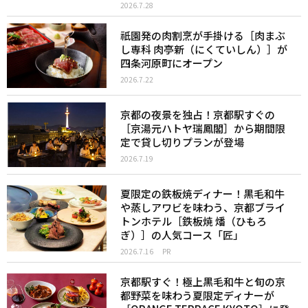
2026.7.28
祇園発の肉割烹が手掛ける［肉まぶ
し専科 肉亭新（にくていしん）］が
四条河原町にオープン
2026.7.22
京都の夜景を独占！京都駅すぐの
［京湯元ハトヤ瑞鳳閣］から期間限
定で貸し切りプランが登場
2026.7.19
夏限定の鉄板焼ディナー！黒毛和牛
や蒸しアワビを味わう、京都ブライ
トンホテル［鉄板焼 燔（ひもろ
ぎ）］の人気コース「匠」
2026.7.16
PR
京都駅すぐ！極上黒毛和牛と旬の京
都野菜を味わう夏限定ディナーが