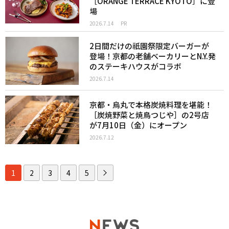
［ORANGE TERRACE KYOTO］に登
場
2026.7.14
PR
2日間だけの祇園祭限定バーガーが
登場！京都の老舗ベーカリーとN.Y.発
のステーキハウスがコラボ
2026.7.14
京都・烏丸で本格炭焼料理を堪能！
［炭焼野菜と焼鳥つじや］の2号店
が7月10日（金）にオープン
2026.7.12
1
2
3
4
5