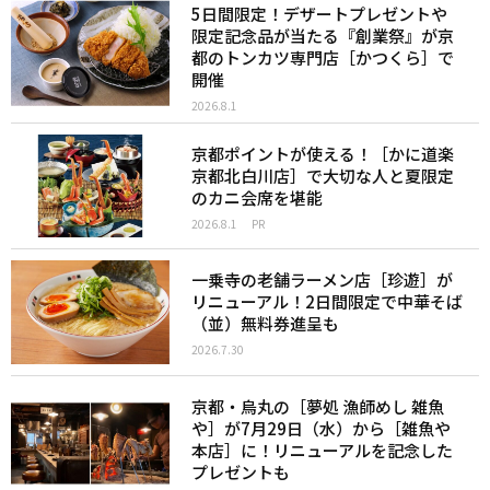
5日間限定！デザートプレゼントや
限定記念品が当たる『創業祭』が京
都のトンカツ専門店［かつくら］で
開催
2026.8.1
京都ポイントが使える！［かに道楽
京都北白川店］で大切な人と夏限定
のカニ会席を堪能
2026.8.1
PR
一乗寺の老舗ラーメン店［珍遊］が
リニューアル！2日間限定で中華そば
（並）無料券進呈も
2026.7.30
京都・烏丸の［夢処 漁師めし 雑魚
や］が7月29日（水）から［雑魚や
本店］に！リニューアルを記念した
プレゼントも