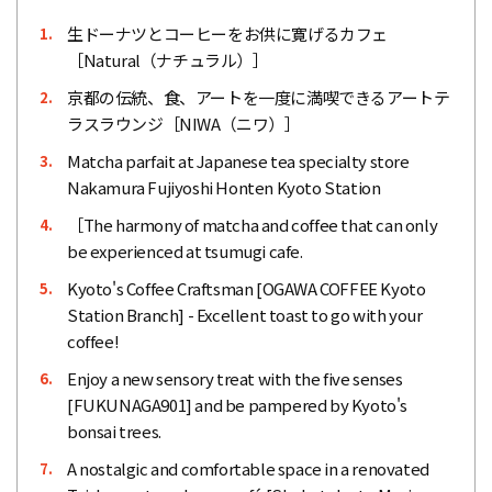
生ドーナツとコーヒーをお供に寛げるカフェ
1.
［Natural（ナチュラル）］
京都の伝統、食、アートを一度に満喫できるアートテ
2.
ラスラウンジ［NIWA（ニワ）］
Matcha parfait at Japanese tea specialty store
3.
Nakamura Fujiyoshi Honten Kyoto Station
［The harmony of matcha and coffee that can only
4.
be experienced at tsumugi cafe.
Kyoto's Coffee Craftsman [OGAWA COFFEE Kyoto
5.
Station Branch] - Excellent toast to go with your
coffee!
Enjoy a new sensory treat with the five senses
6.
[FUKUNAGA901] and be pampered by Kyoto's
bonsai trees.
A nostalgic and comfortable space in a renovated
7.