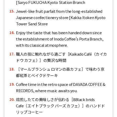
[Saryo FUKUCHA Kyoto Station Branch
Jewel-like fruit parfait from the long-established
15.
Japanese confectionery store [Kakka Itoken Kyoto
Tower Sand Store
Enjoy the taste that has been handed down since
16.
the establishment of Inoda Coffee's Porta Branch,
with its classical atmosphere.
職人の技に触れながら過ごす［Kaikado Café（カイカ
17.
ドウ カフェ）］の贅沢な時間
［マールブランシュ ロマンの森カフェ］で味わう京
18.
都紅茶とベイクドケーキ
Coffee time in the retro space of DAVADA COFFEE &
19.
RECORDS, where music awaits you.
焙煎したての美味しさが伝わる［8Black brids
20.
Cafe（エイトブラック バーズ カフェ）］のハンドド
リップコーヒー