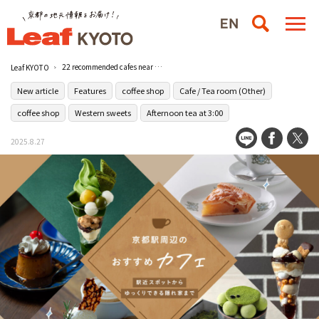
22 recommended cafes near Kyoto Station! From a spot near the station to a relaxing hideaway!
Leaf KYOTO
New article
Features
coffee shop
Cafe / Tea room (Other)
coffee shop
Western sweets
Afternoon tea at 3:00
2025.8.27