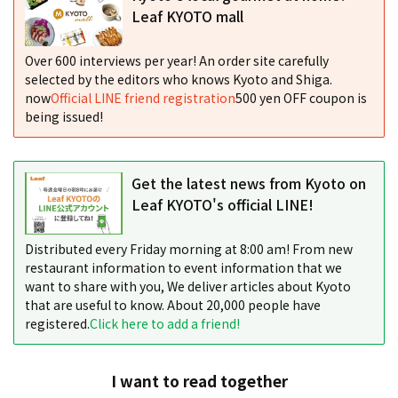
Leaf KYOTO mall
Over 600 interviews per year! An order site carefully
selected by the editors who knows Kyoto and Shiga.
now
Official LINE friend registration
500 yen OFF coupon is
being issued!
Get the latest news from Kyoto on
Leaf KYOTO's official LINE!
Distributed every Friday morning at 8:00 am! From new
restaurant information to event information that we
want to share with you, We deliver articles about Kyoto
that are useful to know. About 20,000 people have
registered.
Click here to add a friend!
I want to read together