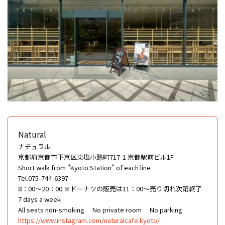
Natural
ナチュラル
京都府京都市下京区東塩小路町717-1 京都駅前ビル1F
Short walk from "Kyoto Station" of each line
Tel.075-744-6397
8：00〜20：00 ※ドーナツの販売は11：00〜売り切れ次第終了
7 days a week
All seats non-smoking
No private room
No parking
https://www.instagram.com/naturalcafe.kyoto/