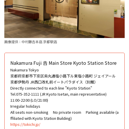
画像提供：中村藤𠮷本店 京都駅店
Nakamura Fuji 𠮷 Main Store Kyoto Station Store
Nakamura Tokyo
京都府京都市下京区烏丸通塩小路下ル東塩小路町 ジェイアール
京都伊勢丹 JR西口改札前イートパラダイス（別館）
Directly connected to each line "Kyoto Station"
Tel.075-352-1111 (JR Kyoto Isetan, main representative)
11:00-22:00 (LO/21:00)
Irregular holidays
All seats non-smoking
No private room
Parking available (a
ffiliated with Kyoto Station Building)
https://tokichi.jp/