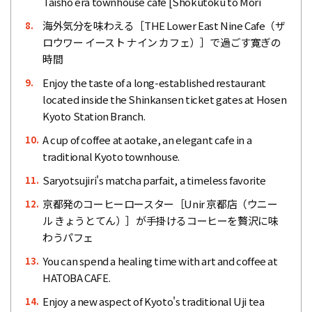
Taisho era townhouse café [Shokutoku to Mori
海外気分を味わえる［THE Lower East Nine Cafe（ザ
8.
ロウワー イースト ナイン カフェ）］で過ごす寛ぎの
時間
Enjoy the taste of a long-established restaurant
9.
located inside the Shinkansen ticket gates at Hosen
Kyoto Station Branch.
A cup of coffee at aotake, an elegant cafe in a
10.
traditional Kyoto townhouse.
Saryotsujiri's matcha parfait, a timeless favorite
11.
京都発のコーヒーロースター［Unir 京都店（ウニー
12.
ル きょうとてん）］が手掛けるコーヒーを贅沢に味
わうパフェ
You can spend a healing time with art and coffee at
13.
HATOBA CAFE.
Enjoy a new aspect of Kyoto's traditional Uji tea
14.