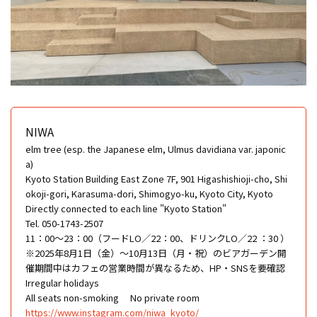
NIWA
elm tree (esp. the Japanese elm, Ulmus davidiana var. japonic
a)
Kyoto Station Building East Zone 7F, 901 Higashishioji-cho, Shi
okoji-gori, Karasuma-dori, Shimogyo-ku, Kyoto City, Kyoto
Directly connected to each line "Kyoto Station"
Tel. 050-1743-2507
11：00〜23：00（フードLO／22：00、ドリンクLO／22 ：30 ）
※2025年8月1日（金）～10月13日（月・祝）のビアガーデン開
催期間中はカフェの営業時間が異なるため、HP・SNSを要確認
Irregular holidays
All seats non-smoking
No private room
https://www.instagram.com/niwa_kyoto/