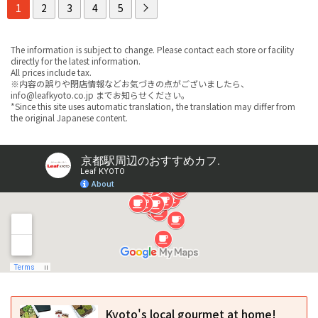
1
2
3
4
5
The information is subject to change. Please contact each store or facility
directly for the latest information.
All prices include tax.
※内容の誤りや閉店情報などお気づきの点がございましたら、
info@leafkyoto.co.jp までお知らせください。
*Since this site uses automatic translation, the translation may differ from
the original Japanese content.
Kyoto's local gourmet at home!