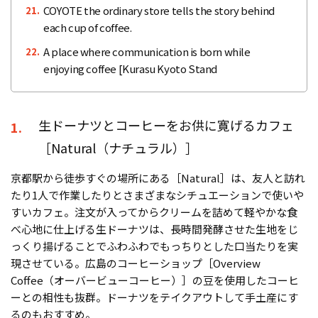
COYOTE the ordinary store tells the story behind
21.
each cup of coffee.
A place where communication is born while
22.
enjoying coffee [Kurasu Kyoto Stand
生ドーナツとコーヒーをお供に寛げるカフェ
1.
［Natural（ナチュラル）］
京都駅から徒歩すぐの場所にある［Natural］は、友人と訪れ
たり1人で作業したりとさまざまなシチュエーションで使いや
すいカフェ。注文が入ってからクリームを詰めて軽やかな食
べ心地に仕上げる生ドーナツは、長時間発酵させた生地をじ
っくり揚げることでふわふわでもっちりとした口当たりを実
現させている。広島のコーヒーショップ［Overview
Coffee（オーバービューコーヒー）］の豆を使用したコーヒ
ーとの相性も抜群。ドーナツをテイクアウトして手土産にす
るのもおすすめ。