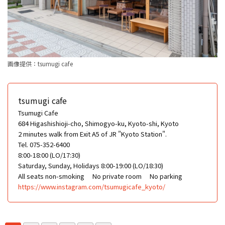
画像提供：tsumugi cafe
tsumugi cafe
Tsumugi Cafe
684 Higashishioji-cho, Shimogyo-ku, Kyoto-shi, Kyoto
2 minutes walk from Exit A5 of JR "Kyoto Station".
Tel. 075-352-6400
8:00-18:00 (LO/17:30)
Saturday, Sunday, Holidays 8:00-19:00 (LO/18:30)
All seats non-smoking
No private room
No parking
https://www.instagram.com/tsumugicafe_kyoto/