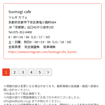
tsumugi cafe
ツムギ カフェ
京都府京都市下京区東塩小路町684
JR「京都駅」出口A5から徒歩2分
Tel.075-352-6400
8：00～18：00（LO／17：30）
土・日曜、祝日8：00～19：00（LO／18：30）
全席禁煙
完全個室無
駐車場無
https://www.instagram.com/tsumugicafe_kyoto/
1
2
3
4
5
※掲載内容は変更となる場合があります。最新情報は各店舗・施設へ直接お
問い合わせください。
※料金はすべて税込価格です。
※内容の誤りや閉店情報などお気づきの点がございましたら、
info@leafkyoto.co.jp までお知らせください。
※本サイトは自動翻訳を導入しているため、翻訳文によって本来の日本語の