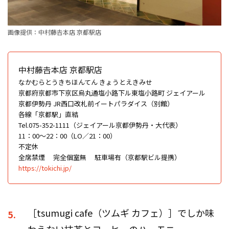
画像提供：中村藤𠮷本店 京都駅店
中村藤𠮷本店 京都駅店
なかむらとうきちほんてん きょうとえきみせ
京都府京都市下京区烏丸通塩小路下ル東塩小路町 ジェイアール
京都伊勢丹 JR西口改札前イートパラダイス（別館）
各線「京都駅」直結
Tel.075-352-1111（ジェイアール京都伊勢丹・大代表）
11：00〜22：00（LO／21：00）
不定休
全席禁煙
完全個室無
駐車場有（京都駅ビル提携）
https://tokichi.jp/
［tsumugi cafe（ツムギ カフェ）］でしか味
5.
わえない抹茶とコーヒーのハーモニー