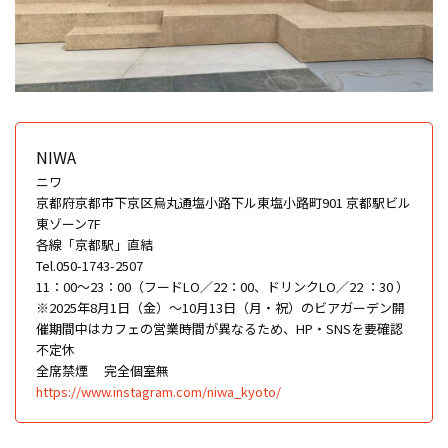
NIWA
ニワ
京都府京都市下京区烏丸通塩小路下ル東塩小路町901 京都駅ビル
東ゾーン7F
各線「京都駅」直結
Tel.050-1743-2507
11：00〜23：00（フードLO／22：00、ドリンクLO／22 ：30 ）
※2025年8月1日（金）～10月13日（月・祝）のビアガーデン開
催期間中はカフェの営業時間が異なるため、HP・SNSを要確認
不定休
全席禁煙
完全個室無
https://www.instagram.com/niwa_kyoto/