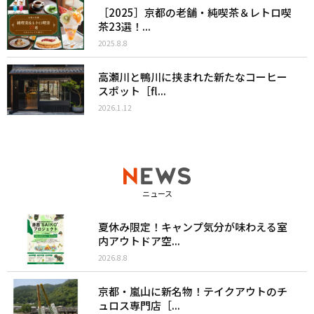
［2025］京都の老舗・純喫茶＆レトロ喫
茶23選！...
2025.8.8
高瀬川と鴨川に挟まれた新たなコーヒー
スポット［fl...
2026.1.12
ニュース
夏休み限定！キャンプ気分が味わえる室
内アウトドア空...
2026.8.8
京都・嵐山に新名物！テイクアウトのチ
ュロス専門店［...