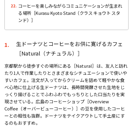
コーヒーを楽しみながらコミュニケーションが生まれ
22.
る場所［Kurasu Kyoto Stand（クラス キョウト スタ
ンド）］
生ドーナツとコーヒーをお供に寛げるカフェ
1.
［Natural（ナチュラル）］
京都駅から徒歩すぐの場所にある［Natural］は、友人と訪れ
たり1人で作業したりとさまざまなシチュエーションで使いや
すいカフェ。注文が入ってからクリームを詰めて軽やかな食
べ心地に仕上げる生ドーナツは、長時間発酵させた生地をじ
っくり揚げることでふわふわでもっちりとした口当たりを実
現させている。広島のコーヒーショップ［Overview
Coffee（オーバービューコーヒー）］の豆を使用したコーヒ
ーとの相性も抜群。ドーナツをテイクアウトして手土産にす
るのもおすすめ。