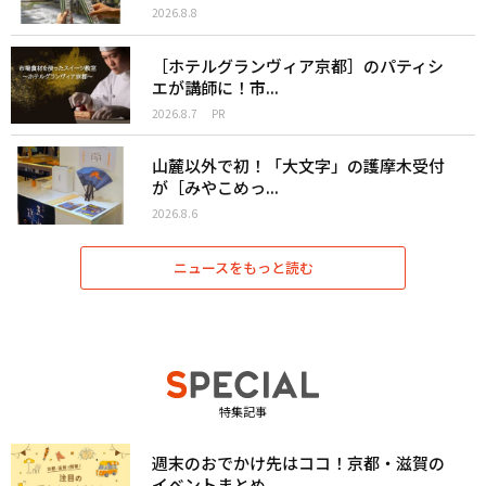
2026.8.8
［ホテルグランヴィア京都］のパティシ
エが講師に！市...
2026.8.7
PR
山麓以外で初！「大文字」の護摩木受付
が［みやこめっ...
2026.8.6
ニュースをもっと読む
特集記事
週末のおでかけ先はココ！京都・滋賀の
イベントまとめ...