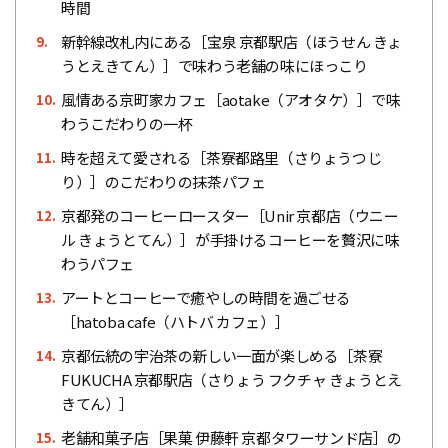
時間
新幹線改札内にある［宝泉 京都駅店（ほうせん きょ
9.
うとえきてん）］で味わう老舗の味にほっこり
風情ある京町家カフェ［aotake（アオタケ）］で味
10.
わうこだわりの一杯
時を超えて愛される［茶寮都路里（さりょうつじ
11.
り）］のこだわりの抹茶パフェ
京都発のコーヒーロースター［Unir 京都店（ウニー
12.
ル きょうとてん）］が手掛けるコーヒーを贅沢に味
わうパフェ
アートとコーヒーで癒やしの時間を過ごせる
13.
［hatoba cafe（ハトバ カフェ）］
京都伝統の宇治茶の新しい一面が楽しめる［茶寮
14.
FUKUCHA 京都駅店（さりょう フクチャ きょうとえ
きてん）］
老舗和菓子店［果菓 伊藤軒 京都タワーサンド店］の
15.