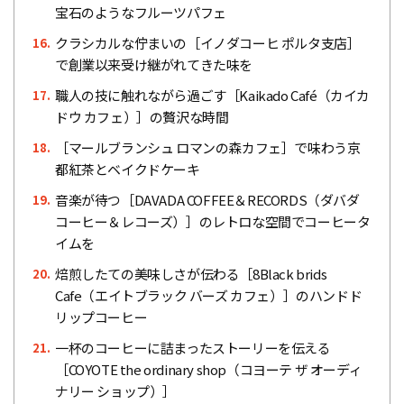
宝石のようなフルーツパフェ
クラシカルな佇まいの［イノダコーヒ ポルタ支店］
16.
で創業以来受け継がれてきた味を
職人の技に触れながら過ごす［Kaikado Café（カイカ
17.
ドウ カフェ）］の贅沢な時間
［マールブランシュ ロマンの森カフェ］で味わう京
18.
都紅茶とベイクドケーキ
音楽が待つ［DAVADA COFFEE＆RECORDS（ダバダ
19.
コーヒー＆レコーズ）］のレトロな空間でコーヒータ
イムを
焙煎したての美味しさが伝わる［8Black brids
20.
Cafe（エイトブラック バーズ カフェ）］のハンドド
リップコーヒー
一杯のコーヒーに詰まったストーリーを伝える
21.
［COYOTE the ordinary shop（コヨーテ ザ オーディ
ナリー ショップ）］