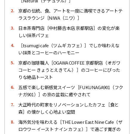
［Natural（ナチュラル）］
京都の伝統、食、アートを一度に満喫できるアートテ
2.
ラスラウンジ［NIWA（ニワ）］
日本茶専門店［中村藤𠮷本店 京都駅店］の変化が楽
3.
しい抹茶パフェ
［tsumugi cafe（ツムギ カフェ）］でしか味わえな
4.
い抹茶とコーヒーのハーモニー
京都の珈琲職人［OGAWA COFFEE 京都駅店（オガワ
5.
コーヒー きょうとえきてん） ］のコーヒーにぴった
りな絶品トースト
五感で楽しむ新感覚スイーツ［FUKUNAGA901（フク
6.
ナガ901）］の京の盆栽に癒やされて
大正時代の町家をリノベーションしたカフェ［食と
7.
森］の懐かしく心地よい空間
海外気分を味わえる［THE Lower East Nine Cafe（ザ
8.
ロウワー イースト ナイン カフェ）］で過ごす寛ぎの