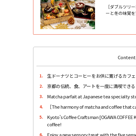
［ダブルツリー
ーと冬の味覚を
Contents
生ドーナツとコーヒーをお供に寛げるカフェ［N
1.
京都の伝統、食、アートを一度に満喫できる
2.
Matcha parfait at Japanese tea specialty s
3.
［The harmony of matcha and coffee that ca
4.
Kyoto's Coffee Craftsman [OGAWA COFFEE Kyo
5.
coffee!
Enjoy a new sensory treat with the five s
6.