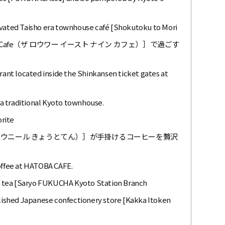
ovated Taisho era townhouse café [Shokutoku to Mori
ne Cafe（ザ ロウワー イースト ナイン カフェ）］で過ごす
urant located inside the Shinkansen ticket gates at
n a traditional Kyoto townhouse.
orite
店（ウニール きょうとてん）］が手掛けるコーヒーを贅沢
coffee at HATOBA CAFE.
Uji tea [Saryo FUKUCHA Kyoto Station Branch
blished Japanese confectionery store [Kakka Itoken