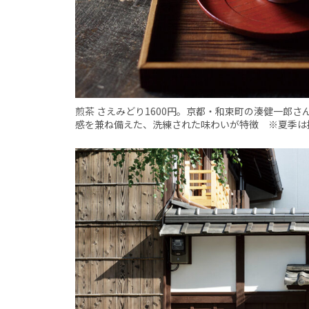
煎茶 さえみどり1600円。京都・和束町の湊健一郎
感を兼ね備えた、洗練された味わいが特徴 ※夏季は