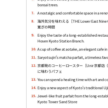
bonsai trees.
A nostalgic and comfortable space in a ren
7.
海外気分を味わえる［THE Lower East Ni
8.
寛ぎの時間
Enjoy the taste of a long-established resta
9.
Hosen Kyoto Station Branch.
A cup of coffee at aotake, an elegant cafe i
10.
Saryotsujiri's matcha parfait, a timeless fav
11.
京都発のコーヒーロースター［Unir 京都
12.
に味わうパフェ
You can spend a healing time with art and 
13.
Enjoy a new aspect of Kyoto's traditional 
14.
Jewel-like fruit parfait from the long-esta
15.
Kyoto Tower Sand Store