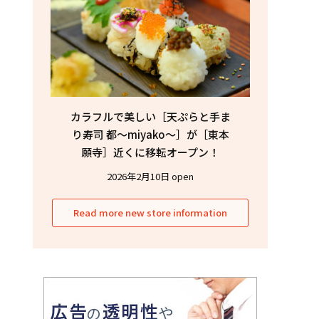
カラフルで美しい［天ぷらと手ま
り寿司 都〜miyako〜］が［東本
願寺］近くに移転オープン！
2026年2月10日 open
Read more new store information