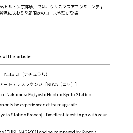
byヒルトン京都駅］では、クリスマスアフタヌーンティ
贅沢に味わう季節限定のコース料理が登場！
 of this article
atural（ナチュラル）］
アートテラスラウンジ［NIWA（ニワ）］
tore Nakamura Fujiyoshi Honten Kyoto Station
n only be experienced at tsumugi cafe.
to Station Branch] - Excellent toast to go with your
enses [FUKUNAGA901] and be pampered by Kyoto's