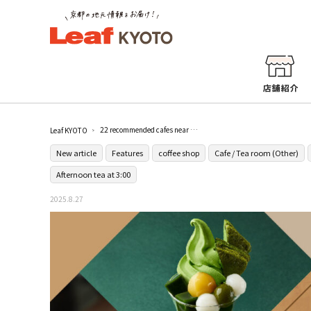
22 recommended cafes near Kyoto Station! From a spot near the station to a relaxing hideaway!
Leaf KYOTO
New article
Features
coffee shop
Cafe / Tea room (Other)
Afternoon tea at 3:00
2025.8.27