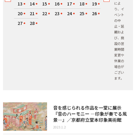
13
14
15
16
17
18
19
によ
り、イ
20
21
22
23
24
25
26
ベント
の中
27
28
止・延
期およ
び、施
設の営
業時間
変更や
休業の
場合が
ござい
ます。
音を感じられる作品を一堂に展示
『音のハーモニー ―印象が奏でる風
景―』／京都府立堂本印象美術館
2023.1.2