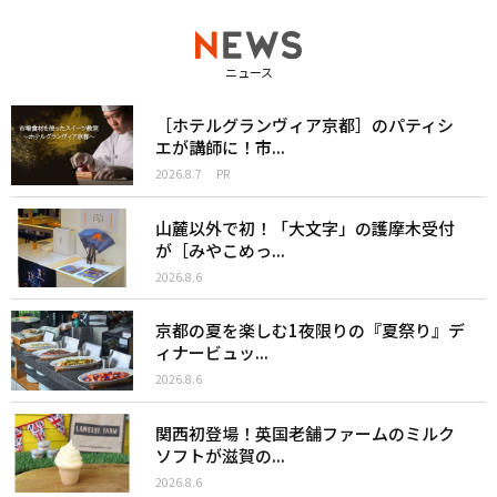
ニュース
［ホテルグランヴィア京都］のパティシ
エが講師に！市...
2026.8.7
PR
山麓以外で初！「大文字」の護摩木受付
が［みやこめっ...
2026.8.6
京都の夏を楽しむ1夜限りの『夏祭り』デ
ィナービュッ...
2026.8.6
関西初登場！英国老舗ファームのミルク
ソフトが滋賀の...
2026.8.6