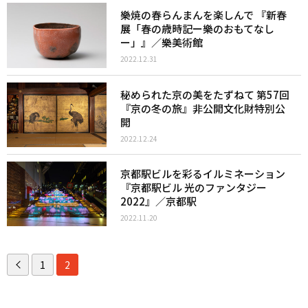
樂焼の春らんまんを楽しんで 『新春
展「春の歳時記ー樂のおもてなし
ー」』／樂美術館
2022.12.31
秘められた京の美をたずねて 第57回
『京の冬の旅』非公開文化財特別公
開
2022.12.24
京都駅ビルを彩るイルミネーション
『京都駅ビル 光のファンタジー
2022』／京都駅
2022.11.20
1
2