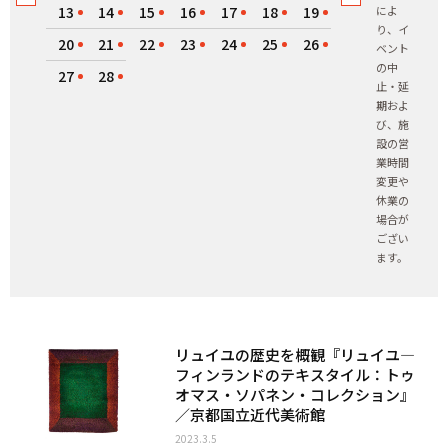
13
14
15
16
17
18
19
によ
り、イ
20
21
22
23
24
25
26
ベント
の中
27
28
止・延
期およ
び、施
設の営
業時間
変更や
休業の
場合が
ござい
ます。
リュイユの歴史を概観『リュイユ―
フィンランドのテキスタイル：トゥ
オマス・ソパネン・コレクション』
／京都国立近代美術館
2023.3.5