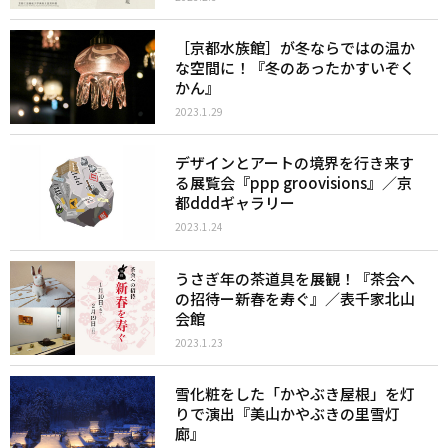
［京都水族館］が冬ならではの温か
な空間に！『冬のあったかすいぞく
かん』
2023.1.29
デザインとアートの境界を行き来す
る展覧会『ppp groovisions』／京
都dddギャラリー
2023.1.24
うさぎ年の茶道具を展観！『茶会へ
の招待ー新春を寿ぐ』／表千家北山
会館
2023.1.23
雪化粧をした「かやぶき屋根」を灯
りで演出『美山かやぶきの里雪灯
廊』