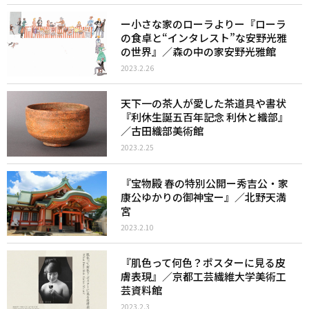
ー小さな家のローラよりー『ローラ
の食卓と“インタレスト”な安野光雅
の世界』／森の中の家安野光雅館
2023.2.26
天下一の茶人が愛した茶道具や書状
『利休生誕五百年記念 利休と織部』
／古田織部美術館
2023.2.25
『宝物殿 春の特別公開ー秀吉公・家
康公ゆかりの御神宝ー』／北野天満
宮
2023.2.10
『肌色って何色？ポスターに見る皮
膚表現』／京都工芸繊維大学美術工
芸資料館
2023.2.3