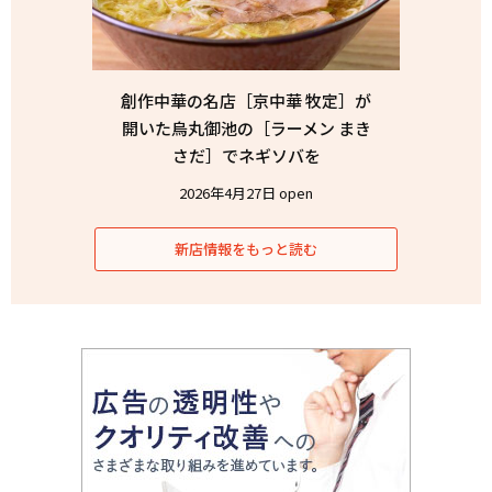
創作中華の名店［京中華 牧定］が
開いた烏丸御池の［ラーメン まき
さだ］でネギソバを
2026年4月27日 open
新店情報をもっと読む