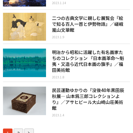
2023.1.14
二つの古典文学に親しむ展覧会『絵
で知る百人一首と伊勢物語』／嵯峨
嵐山文華館
2023.1.9
明治から昭和に活躍した有名画家た
ちのコレクション 『日本画革命～魁
夷・又造ら近代日本画の旗手』／福
田美術館
2023.1.8
民芸運動ゆかりの『没後40年黒田辰
秋展― 山本爲三郎コレクションよ
り』／アサヒビール大山崎山荘美術
館
2023.1.4