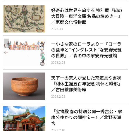
好奇心は世界を旅する 特別展『知の
大冒険ー東洋文庫 名品の煌めきー』
／京都文化博物館
2023.3.4
ー小さな家のローラよりー『ローラ
の食卓と“インタレスト”な安野光雅
の世界』／森の中の家安野光雅館
2023.2.26
天下一の茶人が愛した茶道具や書状
『利休生誕五百年記念 利休と織部』
／古田織部美術館
2023.2.25
『宝物殿 春の特別公開ー秀吉公・家
康公ゆかりの御神宝ー』／北野天満
宮
2023.2.10