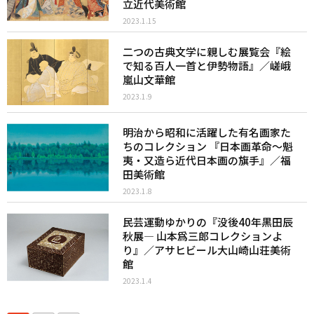
立近代美術館
2023.1.15
二つの古典文学に親しむ展覧会『絵
で知る百人一首と伊勢物語』／嵯峨
嵐山文華館
2023.1.9
明治から昭和に活躍した有名画家た
ちのコレクション 『日本画革命～魁
夷・又造ら近代日本画の旗手』／福
田美術館
2023.1.8
民芸運動ゆかりの『没後40年黒田辰
秋展― 山本爲三郎コレクションよ
り』／アサヒビール大山崎山荘美術
館
2023.1.4