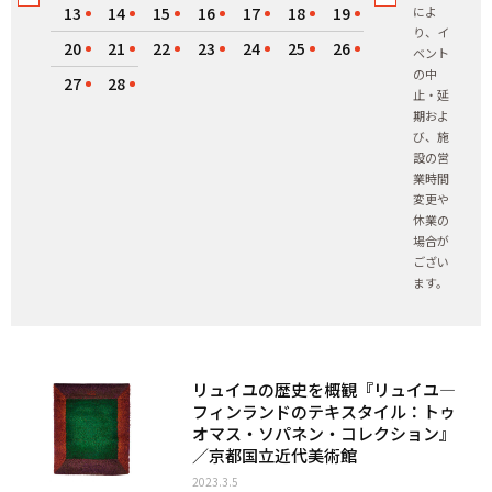
13
14
15
16
17
18
19
によ
り、イ
20
21
22
23
24
25
26
ベント
の中
27
28
止・延
期およ
び、施
設の営
業時間
変更や
休業の
場合が
ござい
ます。
リュイユの歴史を概観『リュイユ―
フィンランドのテキスタイル：トゥ
オマス・ソパネン・コレクション』
／京都国立近代美術館
2023.3.5