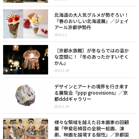
北海道の大人気グルメが勢ぞろい！
『春のおいしい北海道展』／ジェイ
アール京都伊勢丹
2023.2.1
［京都水族館］が冬ならではの温か
な空間に！『冬のあったかすいぞく
かん』
2023.1.29
デザインとアートの境界を行き来す
る展覧会『ppp groovisions』／京
都dddギャラリー
2023.1.24
様々な領域を越えた日本画家の回顧
展『甲斐荘楠音の全貌ー絵画、演
劇、映画を越境する個性』／京都国