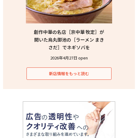
創作中華の名店［京中華 牧定］が
開いた烏丸御池の［ラーメン まき
さだ］でネギソバを
2026年4月27日 open
新店情報をもっと読む