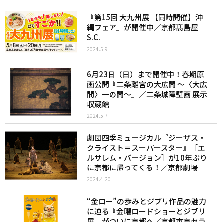
『第15回 大九州展 【同時開催】沖
縄フェア』が開催中／京都髙島屋
S.C.
2024.5.9
6月23日（日）まで開催中！春期原
画公開『二条離宮の大広間 〜〈大広
間〉一の間〜』／二条城障壁画 展示
収蔵館
2024.5.7
劇団四季ミュージカル『ジーザス・
クライスト＝スーパースター』［エ
ルサレム・バージョン］が10年ぶり
に京都に帰ってくる！／京都劇場
2024.4.20
“金ロー”の歩みとジブリ作品の魅力
に迫る『金曜ロードショーとジブリ
展』がついに京都へ／京都市京セラ