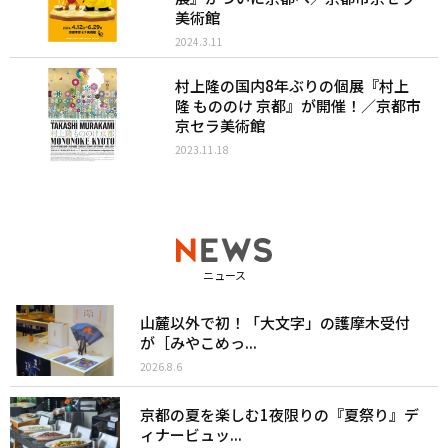
美術館
2024.3.11
村上隆の国内8年ぶりの個展『村上
隆 もののけ 京都』が開催！／京都市
京セラ美術館
2023.11.18
ニュース
山麓以外で初！「大文字」の護摩木受付
が［みやこめっ...
2026.8.6
京都の夏を楽しむ1夜限りの『夏祭り』デ
ィナービュッ...