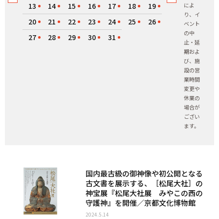
13
14
15
16
17
18
19
によ
り、イ
20
21
22
23
24
25
26
ベント
の中
27
28
29
30
31
止・延
期およ
び、施
設の営
業時間
変更や
休業の
場合が
ござい
ます。
国内最古級の御神像や初公開となる
古文書を展示する、［松尾大社］の
神宝展『松尾大社展 みやこの西の
守護神』を開催／京都文化博物館
2024.5.14