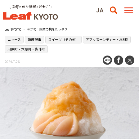
今が旬！国産の桃をたっぷり使用したかき氷が［Hyssop（ヒソップ）］から登場
Leaf KYOTO
ニュース
新着記事
スイーツ（その他）
アフタヌーンティー・お3時
河原町・木屋町・先斗町
2024.7.26