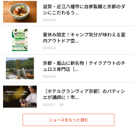
滋賀・近江八幡市に自家製麺と京都のダ
シにこだわるう...
2026.8.9
夏休み限定！キャンプ気分が味わえる室
内アウトドア空...
2026.8.8
京都・嵐山に新名物！テイクアウトのチ
ュロス専門店［...
2026.8.8
［ホテルグランヴィア京都］のパティシ
エが講師に！市...
2026.8.7
PR
ニュースをもっと読む