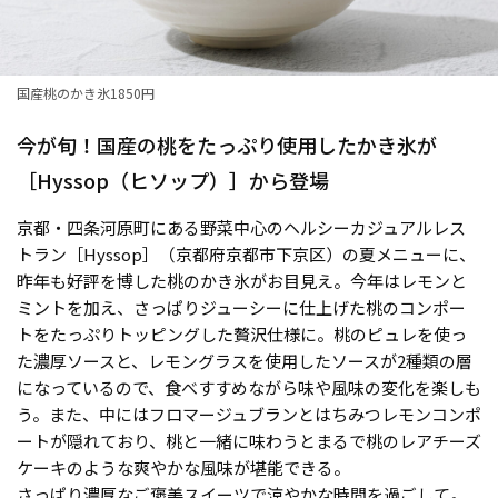
国産桃のかき氷1850円
今が旬！国産の桃をたっぷり使用したかき氷が
［Hyssop（ヒソップ）］から登場
京都・四条河原町にある野菜中心のヘルシーカジュアルレス
トラン［Hyssop］（京都府京都市下京区）の夏メニューに、
昨年も好評を博した桃のかき氷がお目見え。今年はレモンと
ミントを加え、さっぱりジューシーに仕上げた桃のコンポー
トをたっぷりトッピングした贅沢仕様に。桃のピュレを使っ
た濃厚ソースと、レモングラスを使用したソースが2種類の層
になっているので、食べすすめながら味や風味の変化を楽しも
う。また、中にはフロマージュブランとはちみつレモンコンポ
ートが隠れており、桃と一緒に味わうとまるで桃のレアチーズ
ケーキのような爽やかな風味が堪能できる。
さっぱり濃厚なご褒美スイーツで涼やかな時間を過ごして。