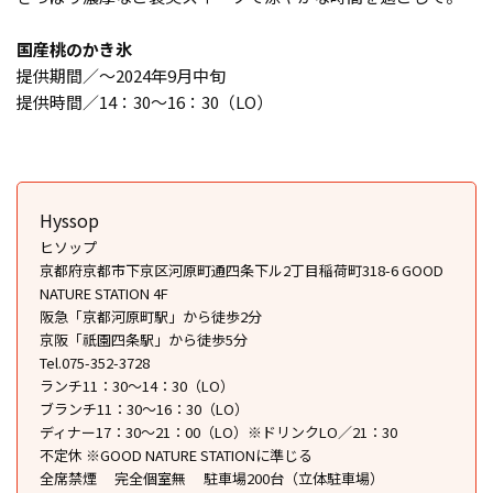
国産桃のかき氷
提供期間／〜2024年9月中旬
提供時間／14：30〜16：30（LO）
Hyssop
ヒソップ
京都府京都市下京区河原町通四条下ル2丁目稲荷町318-6 GOOD
NATURE STATION 4F
阪急「京都河原町駅」から徒歩2分
京阪「祇園四条駅」から徒歩5分
Tel.075-352-3728
ランチ11：30〜14：30（LO）
ブランチ11：30〜16：30（LO）
ディナー17：30〜21：00（LO）※ドリンクLO／21：30
不定休 ※GOOD NATURE STATIONに準じる
全席禁煙
完全個室無
駐車場200台（立体駐車場）