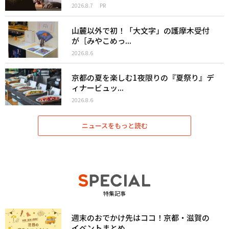
2026.8.7
PR
山麓以外で初！「大文字」の護摩木受付
が［みやこめっ...
2026.8.6
京都の夏を楽しむ1夜限りの『夏祭り』デ
ィナービュッ...
2026.8.6
ニュースをもっと読む
特集記事
週末のおでかけ先はココ！京都・滋賀の
イベントまとめ...