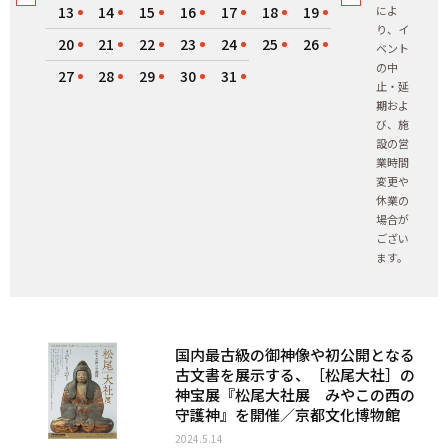
13
14
15
16
17
18
19
によ
り、イ
20
21
22
23
24
25
26
ベント
の中
27
28
29
30
31
止・延
期およ
び、施
設の営
業時間
変更や
休業の
場合が
ござい
ます。
国内最古級の御神像や初公開となる
古文書を展示する、［松尾大社］の
神宝展『松尾大社展 みやこの西の
守護神』を開催／京都文化博物館
2024.5.14