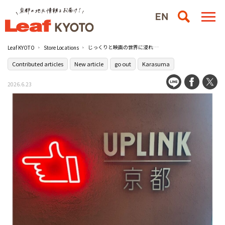
じっくりと映画の世界に浸れる魅力的な空間。館内にあるカフェもおすすめ！［アップリンク京都］【寄稿記事】
Leaf KYOTO
Store Locations
Contributed articles
New article
go out
Karasuma
2026.6.23