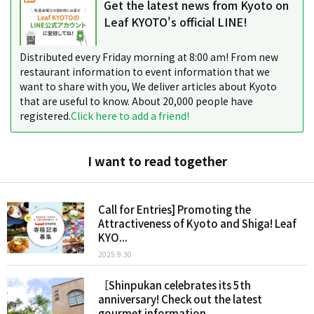
Get the latest news from Kyoto on
Leaf KYOTO's official LINE!
Distributed every Friday morning at 8:00 am! From new
restaurant information to event information that we
want to share with you, We deliver articles about Kyoto
that are useful to know. About 20,000 people have
registered.
Click here to add a friend!
I want to read together
Call for Entries] Promoting the
Attractiveness of Kyoto and Shiga! Leaf
KYO...
2025.9.30
［Shinpukan celebrates its 5th
anniversary! Check out the latest
gourmet information...