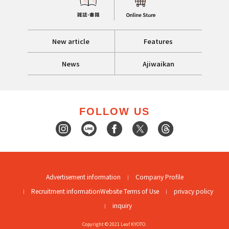
New article
Features
News
Ajiwaikan
FOLLOW US
Advertisement information
Company Profile
Recruitment information
Website Terms of Use
privacy policy
inquiry
Copyright © 2021 Leaf KYOTO.