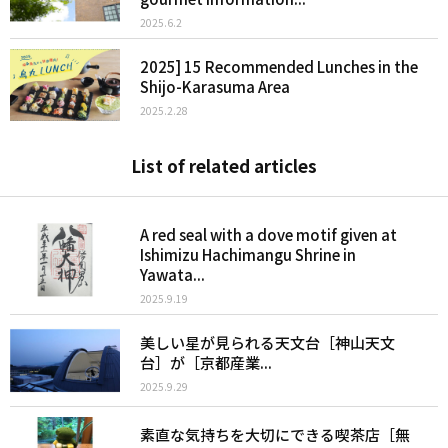
2025.6.2
2025] 15 Recommended Lunches in the
Shijo-Karasuma Area
2025.2.28
List of related articles
A red seal with a dove motif given at
Ishimizu Hachimangu Shrine in
Yawata...
2025.9.19
美しい星が見られる天文台［神山天文
台］が［京都産業...
2025.9.29
素直な気持ちを大切にできる喫茶店［無