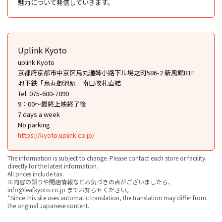
魅力について発信していきます。
Uplink Kyoto
uplink Kyoto
京都府京都市中京区烏丸通姉小路下ル場之町586-2 新風館B1F
地下鉄「烏丸御池駅」南口改札直結
Tel. 075-600-7890
9：00〜最終上映終了後
7 days a week
No parking
https://kyoto.uplink.co.jp/
The information is subject to change. Please contact each store or facility
directly for the latest information.
All prices include tax.
※内容の誤りや閉店情報などお気づきの点がございましたら、
info@leafkyoto.co.jp までお知らせください。
*Since this site uses automatic translation, the translation may differ from
the original Japanese content.