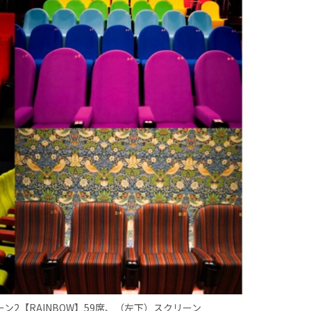
ン2【RAINBOW】59席、（左下）スクリーン