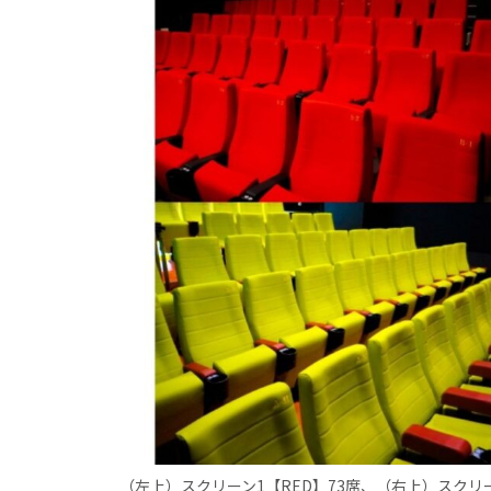
（左上）スクリーン1【RED】73席、（右上）スクリー