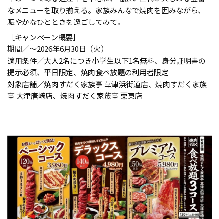
なメニューを取り揃える。家族みんなで焼肉を囲みながら、
賑やかなひとときを過ごしてみて。
［キャンペーン概要］
期間／〜2026年6月30日（火）
適用条件／大人2名につき小学生以下1名無料、身分証明書の
提示必須、平日限定、焼肉食べ放題の利用者限定
対象店舗／焼肉すだく家族亭 草津浜街道店、焼肉すだく家族
亭 大津唐崎店、焼肉すだく家族亭 栗東店