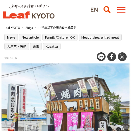
小学生以下の焼肉食べ放題が無料！滋賀の［焼肉すだく家族亭］で期間限定企画が開催中
Leaf KYOTO
Shiga
News
New article
Family/Children OK
Meat dishes, grilled meat
大津京・唐崎
栗東
Kusatsu
2026.6.6