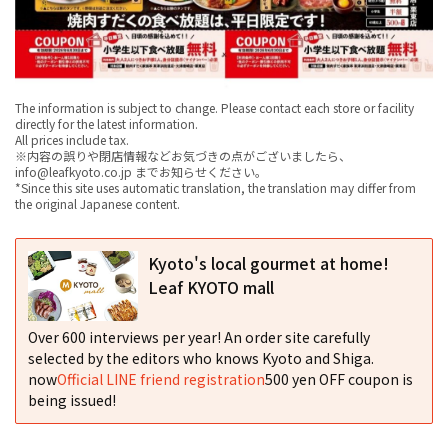
The information is subject to change. Please contact each store or facility
directly for the latest information.
All prices include tax.
※内容の誤りや閉店情報などお気づきの点がございましたら、
info@leafkyoto.co.jp までお知らせください。
*Since this site uses automatic translation, the translation may differ from
the original Japanese content.
Kyoto's local gourmet at home!
Leaf KYOTO mall
Over 600 interviews per year! An order site carefully
selected by the editors who knows Kyoto and Shiga.
now
Official LINE friend registration
500 yen OFF coupon is
being issued!