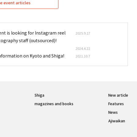
e event articles
nt is looking for Instagram reel
2025.9.17
tography staff (outsourced)!
2024.4.22
information on Kyoto and Shiga!
2021.10.7
Shiga
New article
magazines and books
Features
News
Ajiwaikan