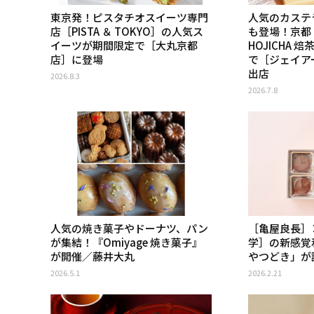
東京発！ピスタチオスイーツ専門
人気のカステ
店［PISTA ＆ TOKYO］の人気ス
も登場！京都
イーツが期間限定で［大丸京都
HOJICHA
店］に登場
で［ジェイア
出店
2026.8.3
2026.7.8
人気の焼き菓子やドーナツ、パン
［亀屋良長］
が集結！『Omiyage 焼き菓子』
学］の新感覚
が開催／藤井大丸
やつどき」が
2026.5.1
2026.2.21