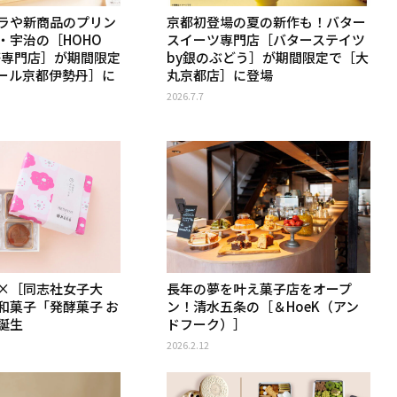
ラや新商品のプリン
京都初登場の夏の新作も！バター
・宇治の［HOHO
スイーツ専門店［バターステイツ
 焙茶専門店］が期間限定
by銀のぶどう］が期間限定で［大
ール京都伊勢丹］に
丸京都店］に登場
2026.7.7
×［同志社女子大
長年の夢を叶え菓子店をオープ
和菓子「発酵菓子 お
ン！清水五条の［＆HoeK（アン
誕生
ドフーク）］
2026.2.12