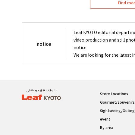
Find mor
Leaf KYOTO editorial departme
video production and still pho
notice
notice
We are looking for the latest 
Store Locations
Gourmet/Souvenirs
Sightseeing/Outing
event
By area