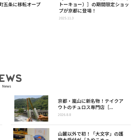
町五条に移転オープ
トーキョー）］の期間限定ショッ
プが京都に登場！
2025.11.3
News
京都・嵐山に新名物！テイクア
ウトのチュロス専門店［...
2026.8.8
山麓以外で初！「大文字」の護
摩木受付が［みやこめっ...