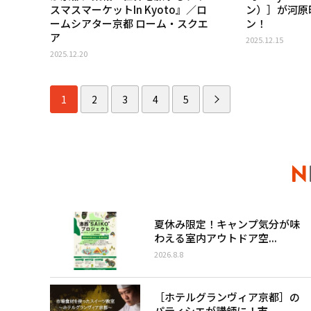
スマスマーケットIn Kyoto』／ロ
ン）］が河原
ームシアター京都 ローム・スクエ
ン！
ア
2025.12.15
2025.12.20
1
2
3
4
5
夏休み限定！キャンプ気分が味
わえる室内アウトドア空...
2026.8.8
［ホテルグランヴィア京都］の
パティシエが講師に！市...