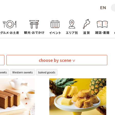
choose by scene
weets
Western sweets
baked goods