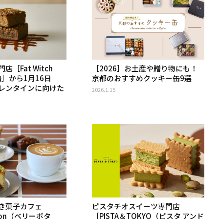
［Fat Witch
［2026］お土産や贈り物にも！
 下鴨］から1月16日
京都のおすすめクッキー缶9選
レンタインに向けた
2026.1.15
き菓子カフェ
ピスタチオスイーツ専門店
tton（ベリーボタ
［PISTA＆TOKYO（ピスタ アンド