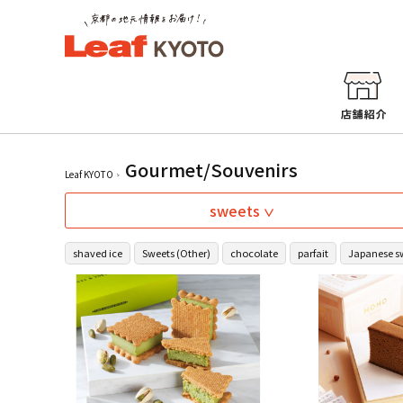
Gourmet/Souvenirs
Leaf KYOTO
sweets
shaved ice
Sweets (Other)
chocolate
parfait
Japanese s