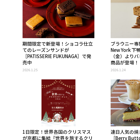
期間限定で新登場！ショコラ仕立
ブラウニー専門店
てのレーズンサンドが
New York
［PATISSERIE FUKUNAGA］で発
（金）よりバ
売中
商品が登場！
2026.1.25
2026.1.24
1日限定！世界各国のクリスマス
連日人気の焼
が京都に集結『世界を旅するクリ
［Berry Bu