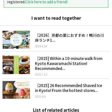
registered.
Click here to add a friend!
I want to read together
［2026］京都の夏におすすめ！鴨川の川
床ランチ1...
2026.5.10
［2025] Within a 10-minute walk from
Kyoto Kawaramachi Station!
Recommended...
2025.7.12
［2025] 26 Recommended Shaved Ice
in Kyoto! From the hottest stores...
2025.6.6
List of related articles