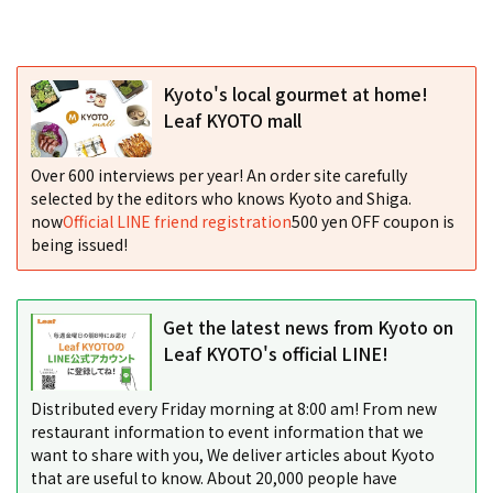
Kyoto's local gourmet at home!
Leaf KYOTO mall
Over 600 interviews per year! An order site carefully
selected by the editors who knows Kyoto and Shiga.
now
Official LINE friend registration
500 yen OFF coupon is
being issued!
Get the latest news from Kyoto on
Leaf KYOTO's official LINE!
Distributed every Friday morning at 8:00 am! From new
restaurant information to event information that we
want to share with you, We deliver articles about Kyoto
that are useful to know. About 20,000 people have