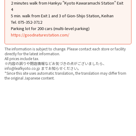
2 minutes walk from Hankyu "Kyoto Kawaramachi Station" Exit
4
5 min. walk from Exit 1 and 3 of Gion-Shijo Station, Keihan
Tel. 075-352-3712
Parking lot for 200 cars (multi-level parking)
https://goodnaturestation.com/
The information is subject to change. Please contact each store or facility
directly for the latest information.
All prices include tax.
※内容の誤りや閉店情報などお気づきの点がございましたら、
info@leafkyoto.co.jp までお知らせください。
*Since this site uses automatic translation, the translation may differ from
the original Japanese content.