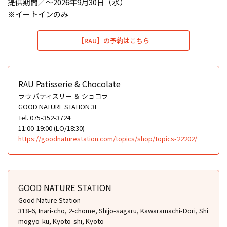
提供期間／〜2026年9月30日（水）
※イートインのみ
［RAU］の予約はこちら
RAU Patisserie & Chocolate
ラウ パティスリー ＆ ショコラ
GOOD NATURE STATION 3F
Tel. 075-352-3724
11:00-19:00 (LO/18:30)
https://goodnaturestation.com/topics/shop/topics-22202/
GOOD NATURE STATION
Good Nature Station
318-6, Inari-cho, 2-chome, Shijo-sagaru, Kawaramachi-Dori, Shi
mogyo-ku, Kyoto-shi, Kyoto