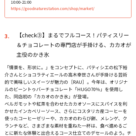
10:00-21:00
https://goodnaturestation.com/shop/market/
【check③】まるでフルコース！パティスリー
3.
＆チョコレートの専門店が手掛ける、カカオが
主役のかき氷
「情景を、形状に。」をコンセプトに、パティシエの松下裕
介さんとショコラティエールの高木幸世さんが手掛ける芸術
的で美味しいスイーツが魅力の［RAU］。今年は、オリジナ
ルのビーントゥバーチョコレート「HUGO70％」を使用し
た、同店初の「カカオのかき氷」が登場。
ベルガモットや紅茶を合わせたカカオソースにスパイスを利
かせたインカベリーソース、さらにコスタリカ産コーヒーを
使ったコーヒーゼリーや、カカオのわらび餅、メレンゲ、ク
ランチなど、さまざまな素材を重ねた一杯は、食べ進めるご
とに新たな体験と出合えるコース仕立てのデセールのよう。チ