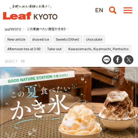
この夏食べたい限定かき氷5選！京都・河原町［GOOD NATURE STATION］で味わう個性豊かな一杯
Leaf KYOTO
New article
shaved ice
Sweets (Other)
chocolate
Afternoon tea at 3:00
Take-out
Kawaramachi, Kiyamachi, Pontocho
2026.7.7
PR