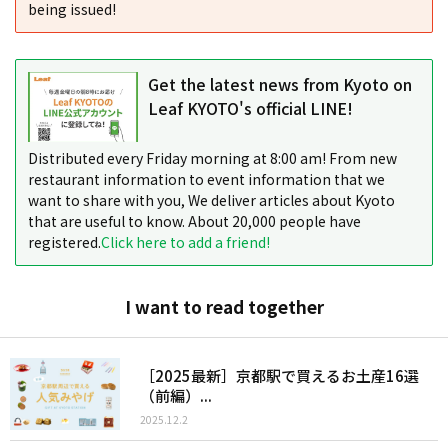
being issued!
Get the latest news from Kyoto on
Leaf KYOTO's official LINE!
Distributed every Friday morning at 8:00 am! From new
restaurant information to event information that we
want to share with you, We deliver articles about Kyoto
that are useful to know. About 20,000 people have
registered.
Click here to add a friend!
I want to read together
［2025最新］京都駅で買えるお土産16選
（前編）...
2025.12.2