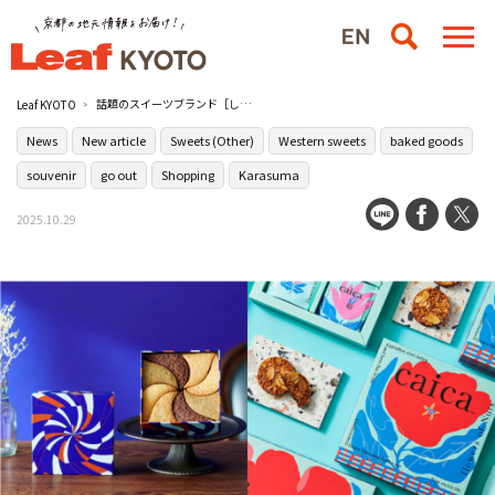
話題のスイーツブランド［しろいし洋菓子店］と［caica（カイカ）］が［大丸京都店］に期間限定で初登場！
Leaf KYOTO
News
New article
Sweets (Other)
Western sweets
baked goods
souvenir
go out
Shopping
Karasuma
2025.10.29