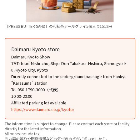
［PRESS BUTTER SAND］の和紅茶アールグレイ5個入り1512円
Daimaru Kyoto store
Daimaru Kyoto Show
79 Tateuri-Nishi-cho, Shijo-Dori Takakura-Nishiiru, Shimogyo-k
u, Kyoto City, Kyoto
Directly connected to the underground passage from Hankyu
"Karasuma" station
Tel.050-1790-3000（代表）
10:00-20:00
Affiliated parking lot available
https://www.daimaru.co.jp/kyoto/
The information is subject to change. Please contact each store or facility
directly for the latest information.
All prices include tax.
※内容の誤りや閉店情報などお気づきの点がございましたら、