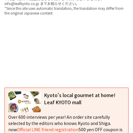
info@leafkyoto.co.jp までお知らせください。
*Since this site uses automatic translation, the translation may differ from
the original Japanese content.
Kyoto's local gourmet at home!
Leaf KYOTO mall
Over 600 interviews per year! An order site carefully
selected by the editors who knows Kyoto and Shiga.
now
Official LINE friend registration
500 yen OFF coupon is