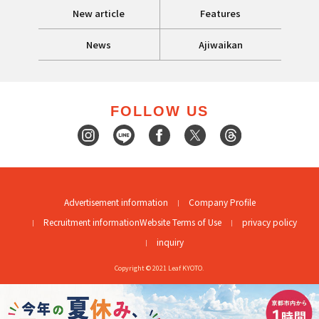
New article
Features
News
Ajiwaikan
FOLLOW US
Advertisement information
Company Profile
Recruitment information
Website Terms of Use
privacy policy
inquiry
Copyright © 2021 Leaf KYOTO.