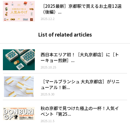
［2025最新］京都駅で買えるお土産12選
（後編）...
2025.12.2
List of related articles
西日本エリア初！［大丸京都店］に［ト
ーキョー煎餅］...
2025.10.25
［マールブランシュ 大丸京都店］がリニ
ューアル！新...
2025.9.30
秋の京都で見つけた極上の一杯！人気イ
ベント『第25...
2025.11.5