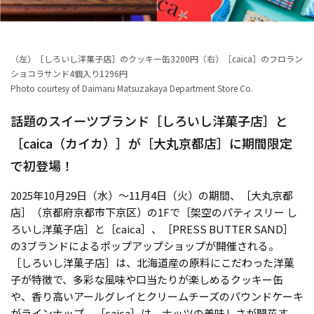
（左）［しろいし洋菓子店］のクッキー缶3200円（右）［caica］のフロラン
ショコラサンド4個入り1296円
Photo courtesy of Daimaru Matsuzakaya Department Store Co.
話題のスイーツブランド［しろいし洋菓子店］と
［caica（カイカ）］が［大丸京都店］に期間限定
で初登場！
2025年10月29日（水）〜11月4日（火）の期間、［大丸京都
店］（京都府京都市下京区）の1Fで［架空のパティスリー し
ろいし洋菓子店］と［caica］、［PRESS BUTTER SAND］
の3ブランドによるポップアップショップが開催される。
［しろいし洋菓子店］は、北海道産の原料にこだわった洋菓
子が特徴で、多彩な風味や口当たりが楽しめるクッキー缶
や、香り高いアールグレイとクリームチーズのパウンドケーキ
がラインナップ。［caica］は、ナッツの美味しさが開花す