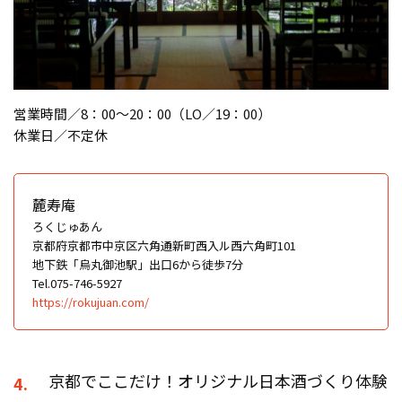
営業時間／8：00〜20：00（LO／19：00）
休業日／不定休
麓寿庵
ろくじゅあん
京都府京都市中京区六角通新町西入ル西六角町101
地下鉄「烏丸御池駅」出口6から徒歩7分
Tel.075-746-5927
https://rokujuan.com/
京都でここだけ！オリジナル日本酒づくり体験
4.