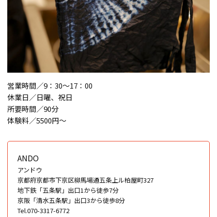
営業時間／9：30～17：00
休業日／日曜、祝日
所要時間／90分
体験料／5500円〜
ANDO
アンドウ
京都府京都市下京区柳馬場通五条上ル柏屋町327
地下鉄「五条駅」出口1から徒歩7分
京阪「清水五条駅」出口3から徒歩8分
Tel.070-3317-6772