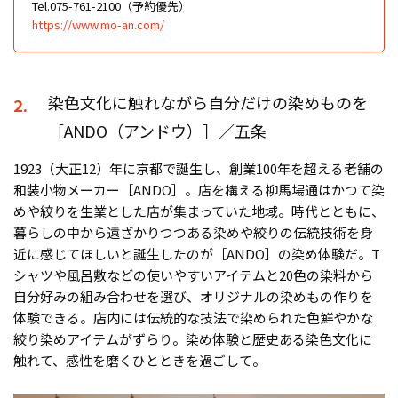
Tel.075-761-2100（予約優先）
https://www.mo-an.com/
染色文化に触れながら自分だけの染めものを
2.
［ANDO（アンドウ）］／五条
1923（大正12）年に京都で誕生し、創業100年を超える老舗の
和装小物メーカー［ANDO］。店を構える柳馬場通はかつて染
めや絞りを生業とした店が集まっていた地域。時代とともに、
暮らしの中から遠ざかりつつある染めや絞りの伝統技術を身
近に感じてほしいと誕生したのが［ANDO］の染め体験だ。T
シャツや風呂敷などの使いやすいアイテムと20色の染料から
自分好みの組み合わせを選び、オリジナルの染めもの作りを
体験できる。店内には伝統的な技法で染められた色鮮やかな
絞り染めアイテムがずらり。染め体験と歴史ある染色文化に
触れて、感性を磨くひとときを過ごして。