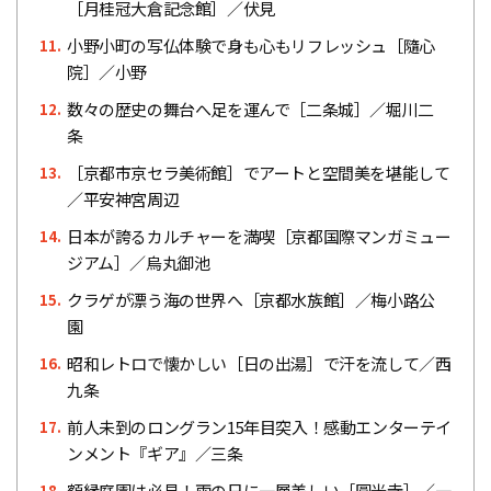
［月桂冠大倉記念館］／伏見
小野小町の写仏体験で身も心もリフレッシュ［隨心
11.
院］／小野
数々の歴史の舞台へ足を運んで［二条城］／堀川二
12.
条
［京都市京セラ美術館］でアートと空間美を堪能して
13.
／平安神宮周辺
日本が誇るカルチャーを満喫［京都国際マンガミュー
14.
ジアム］／烏丸御池
クラゲが漂う海の世界へ［京都水族館］／梅小路公
15.
園
昭和レトロで懐かしい［日の出湯］で汗を流して／西
16.
九条
前人未到のロングラン15年目突入！感動エンターテイ
17.
ンメント『ギア』／三条
額縁庭園は必見！雨の日に一層美しい［圓光寺］／一
18.