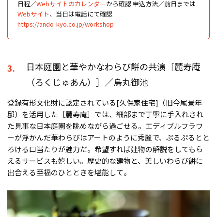
日程／
Webサイトのカレンダー
から確認 申込方法／前日までは
Webサイト
、当日は電話にて確認
https://ando-kyo.co.jp/workshop
日本庭園と華やかなわらび餅の共演［麓寿庵
3.
（ろくじゅあん）］／烏丸御池
登録有形文化財に認定されている[久保家住宅]（旧今尾景年
邸）を活用した［麓寿庵］では、細部まで丁寧に手入れされ
た見事な日本庭園を眺めながら過ごせる。エディブルフラワ
ーが浮かんだ華わらびはアートのように秀麗で、ぷるぷるとと
ろける口当たりが魅力だ。希望すれば建物の解説をしてもら
えるサービスも嬉しい。歴史的な建物と、美しいわらび餅に
出合える至福のひとときを堪能して。