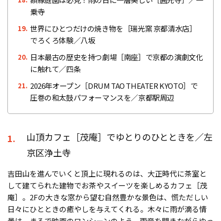
乗寺
世界にひとつだけの焼き物を［瑞光窯 京都清水店］
19.
でろくろ体験／八坂
日本最古の歴史を持つ劇場［南座］で京都の演劇文化
20.
に触れて／四条
2026年オープン［DRUM TAO THEATER KYOTO］で
21.
圧巻の和太鼓パフォーマンスを／京都駅周辺
山頂カフェ［茂庵］でゆとりのひとときを／左
1.
京区浄土寺
吉田山を進んでいくと頂上に現れるのは、大正時代に茶室と
して建てられた建物でお茶やスイーツを楽しめるカフェ［茂
庵］。2Fの大きな窓から望む自然豊かな景色は、慌ただしい
日々にひとときの癒やしを与えてくれる。木々に雨が滴る情
景は、まるで映画のワンシーンのよう。雨音を聞きながらゆっ