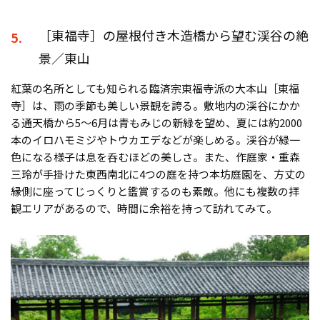
［東福寺］の屋根付き木造橋から望む渓谷の絶
5.
景／東山
紅葉の名所としても知られる臨済宗東福寺派の大本山［東福
寺］は、雨の季節も美しい景観を誇る。敷地内の渓谷にかか
る通天橋から5〜6月は青もみじの新緑を望め、夏には約2000
本のイロハモミジやトウカエデなどが楽しめる。渓谷が緑一
色になる様子は息を呑むほどの美しさ。また、作庭家・重森
三玲が手掛けた東西南北に4つの庭を持つ本坊庭園を、方丈の
縁側に座ってじっくりと鑑賞するのも素敵。他にも複数の拝
観エリアがあるので、時間に余裕を持って訪れてみて。