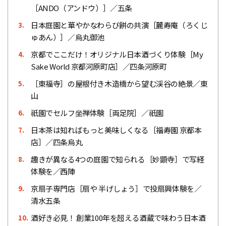
［ANDO（アンドウ）］／五条
日本庭園と華やかなわらび餅の共演［麓寿庵（ろくじ
3.
ゅあん）］／烏丸御池
京都でここだけ！オリジナル日本酒づくり体験［My
4.
Sake World 京都河原町店］／四条河原町
［東福寺］の屋根付き木造橋から望む渓谷の絶景／東
5.
山
祇園でセルフ坐禅体験［両足院］／祇園
6.
日本茶は知ればもっと美味しくなる［福寿園 京都本
7.
店］／四条烏丸
趣きが異なる4つの庭園で知られる［妙顕寺］で写経
8.
体験を／西陣
京扇子専門店［扇や 半げしょう］で投扇興体験を／
9.
清水五条
酒好き必見！ 創業100年を超える酒蔵で味わう日本酒
10.