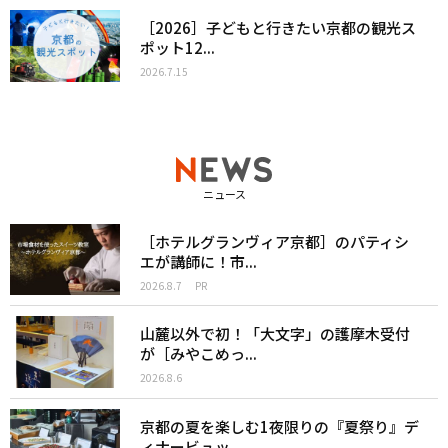
［2026］子どもと行きたい京都の観光ス
ポット12...
2026.7.15
ニュース
［ホテルグランヴィア京都］のパティシ
エが講師に！市...
2026.8.7
PR
山麓以外で初！「大文字」の護摩木受付
が［みやこめっ...
2026.8.6
京都の夏を楽しむ1夜限りの『夏祭り』デ
ィナービュッ...