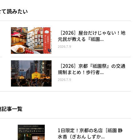
せて読みたい
［2026］屋台だけじゃない！地
元民が教える『祇園...
2026.7.9
［2026］京都『祇園祭』の交通
規制まとめ！歩行者...
2026.7.9
連記事一覧
1日限定！京都の名店［祇園 静
水香（ぎおん しずか...