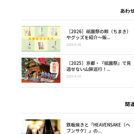
あわ
［2026］祇園祭の粽（ちまき）
やグッズを紹介〜販...
2026.6.18
［2025］京都・『祇園祭』で見
逃せない山鉾巡行！...
2025.6.20
関
鉄板焼きと「HEAVENSAKE（ヘ
ブンサケ）」の...