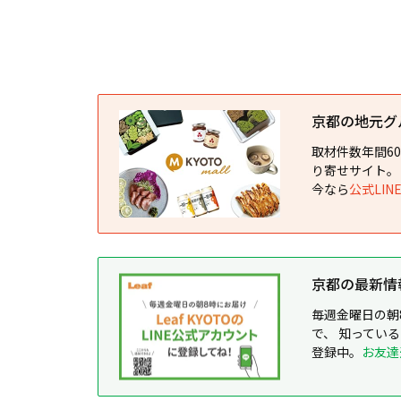
京都の地元グルメ
取材件数年間6
り寄せサイト。
今なら
公式LI
京都の最新情報が
毎週金曜日の朝
で、 知ってい
登録中。
お友達