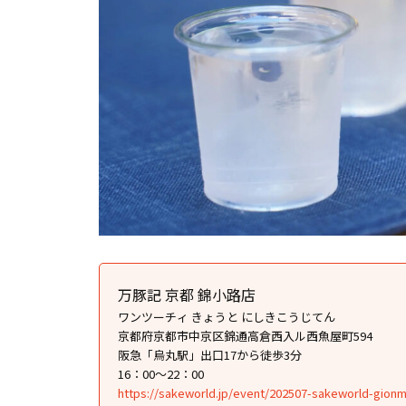
万豚記 京都 錦小路店
ワンツーチィ きょうと にしきこうじてん
京都府京都市中京区錦通高倉西入ル西魚屋町594
阪急「烏丸駅」出口17から徒歩3分
16：00〜22：00
https://sakeworld.jp/event/202507-sakeworld-gionm