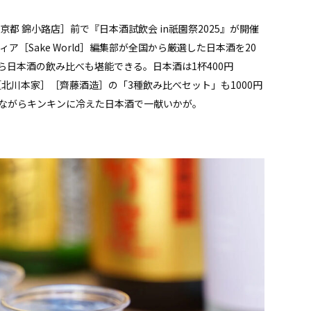
京都 錦小路店］前で『日本酒試飲会 in祇園祭2025』が開催
［Sake World］編集部が全国から厳選した日本酒を20
日本酒の飲み比べも堪能できる。日本酒は1杯400円
北川本家］［齊藤酒造］の「3種飲み比べセット」も1000円
ながらキンキンに冷えた日本酒で一献いかが。