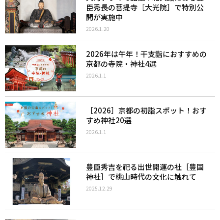
臣秀長の菩提寺［大光院］で特別公
開が実施中
2026.1.20
2026年は午年！干支詣におすすめの
京都の寺院・神社4選
2026.1.1
［2026］京都の初詣スポット！おす
すめ神社20選
2026.1.1
豊臣秀吉を祀る出世開運の社［豊国
神社］で桃山時代の文化に触れて
2025.12.29