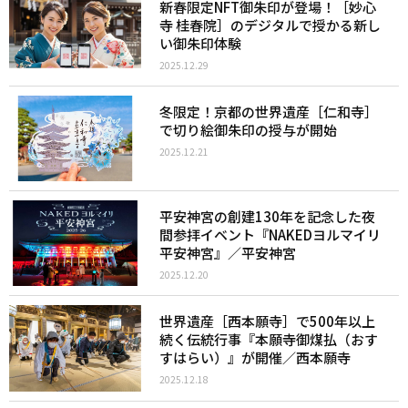
新春限定NFT御朱印が登場！［妙心
寺 桂春院］のデジタルで授かる新し
い御朱印体験
2025.12.29
冬限定！京都の世界遺産［仁和寺］
で切り絵御朱印の授与が開始
2025.12.21
平安神宮の創建130年を記念した夜
間参拝イベント『NAKEDヨルマイリ
平安神宮』／平安神宮
2025.12.20
世界遺産［西本願寺］で500年以上
続く伝統行事『本願寺御煤払（おす
すはらい）』が開催／西本願寺
2025.12.18