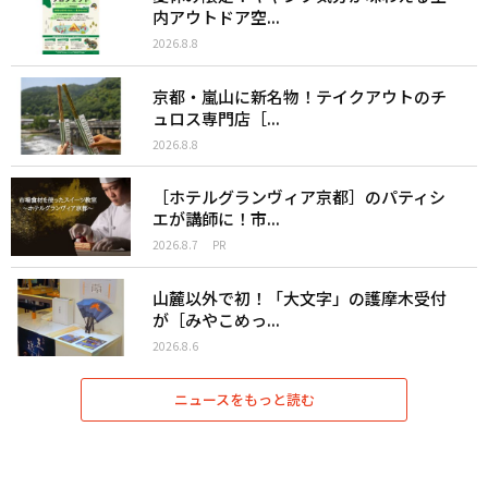
内アウトドア空...
2026.8.8
京都・嵐山に新名物！テイクアウトのチ
ュロス専門店［...
2026.8.8
［ホテルグランヴィア京都］のパティシ
エが講師に！市...
2026.8.7
PR
山麓以外で初！「大文字」の護摩木受付
が［みやこめっ...
2026.8.6
ニュースをもっと読む