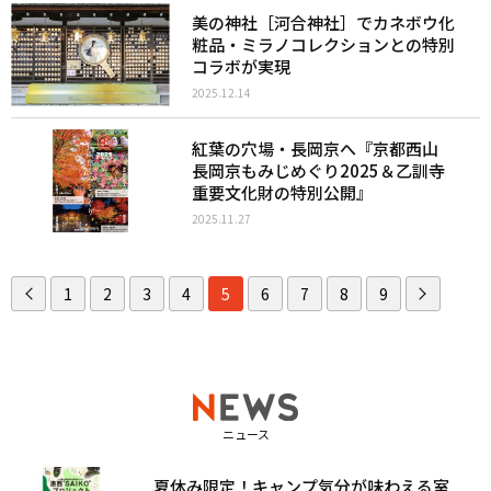
美の神社［河合神社］でカネボウ化
粧品・ミラノコレクションとの特別
コラボが実現
2025.12.14
紅葉の穴場・長岡京へ『京都西山
長岡京もみじめぐり2025＆乙訓寺
重要文化財の特別公開』
2025.11.27
1
2
3
4
5
6
7
8
9
ニュース
夏休み限定！キャンプ気分が味わえる室