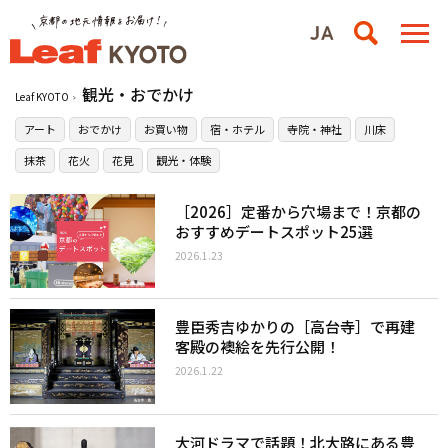
観光・おでかけ
Leaf KYOTO
アート
おでかけ
お買い物
宿・ホテル
寺院・神社
川床
抹茶
花火
花見
観光・体験
［2026］定番から穴場まで！京都の
おすすめデートスポット25選
2026.1.23
豊臣秀吉ゆかりの［高台寺］で再建
客殿の襖絵を先行公開！
2026.1.22
大河ドラマで話題！北大路にある豊