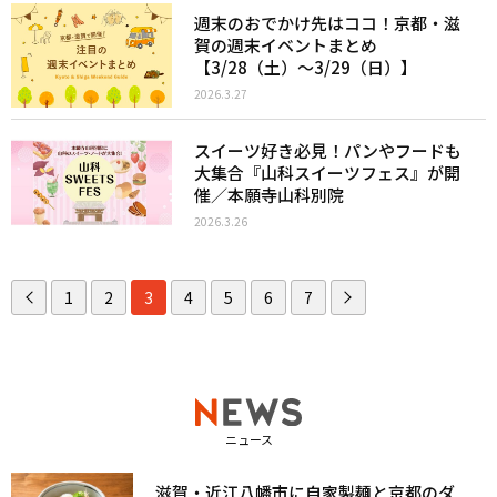
週末のおでかけ先はココ！京都・滋
賀の週末イベントまとめ
【3/28（土）〜3/29（日）】
2026.3.27
スイーツ好き必見！パンやフードも
大集合『山科スイーツフェス』が開
催／本願寺山科別院
2026.3.26
1
2
3
4
5
6
7
ニュース
滋賀・近江八幡市に自家製麺と京都のダ