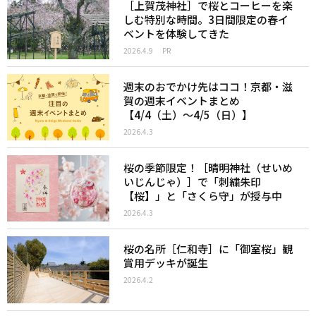
［上賀茂神社］で桜とコーヒーを楽
しむ特別な時間。3日間限定の春イ
ベントを体験してきた
2026.4.9
PR
週末のおでかけ先はココ！京都・滋
賀の週末イベントまとめ
【4/4（土）〜4/5（日）】
2026.4.3
桜の季節限定！［晴明神社（せいめ
いじんじゃ）］で「刺繍朱印
【桜】」と「さくら守」が授与中
2026.4.3
桜の名所［仁和寺］に「御室桜」観
賞用デッキが誕生
2026.4.2