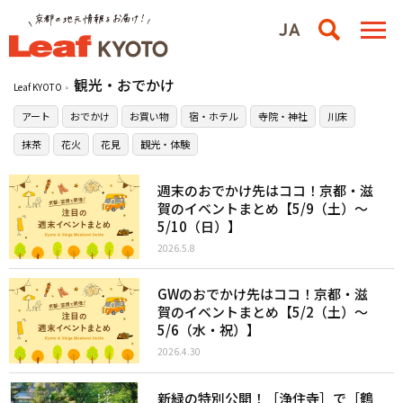
観光・おでかけ
Leaf KYOTO
アート
おでかけ
お買い物
宿・ホテル
寺院・神社
川床
抹茶
花火
花見
観光・体験
週末のおでかけ先はココ！京都・滋
賀のイベントまとめ【5/9（土）〜
5/10（日）】
2026.5.8
GWのおでかけ先はココ！京都・滋
賀のイベントまとめ【5/2（土）〜
5/6（水・祝）】
2026.4.30
新緑の特別公開！［浄住寺］で［鶴