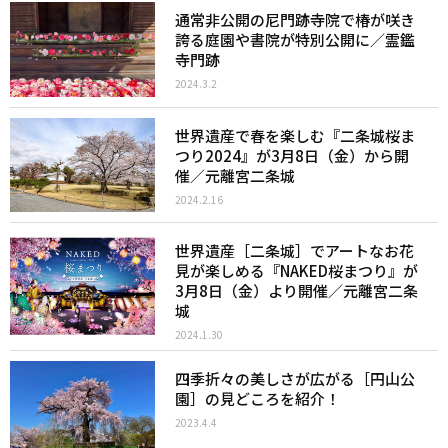
通常非公開の尼門跡寺院で椿が咲き
誇る庭園や書院が特別公開に／霊鑑
寺門跡
2024.3.2
世界遺産で春を楽しむ『二条城桜ま
つり2024』が3月8日（金）から開
催／元離宮二条城
2024.2.16
世界遺産［二条城］でアートなお花
見が楽しめる『NAKED桜まつり』が
3月8日（金）より開催／元離宮二条
城
2024.1.30
四季折々の美しさが広がる［円山公
園］の見どころを紹介！
2023.4.4