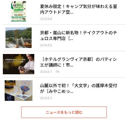
夏休み限定！キャンプ気分が味わえる室
内アウトドア空...
2026.8.8
京都・嵐山に新名物！テイクアウトのチ
ュロス専門店［...
2026.8.8
［ホテルグランヴィア京都］のパティシ
エが講師に！市...
2026.8.7
PR
山麓以外で初！「大文字」の護摩木受付
が［みやこめっ...
2026.8.6
ニュースをもっと読む