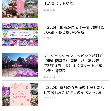
すめスポット31選
2025.2.27
［2024］梅雨が見頃！一度は訪れた
い京都・あじさいの名所
2024.5.13
プロジェクションマッピングが彩る
『春の夜間特別拝観』が［高台寺］
で3月15日（金）よりスタート／高
台寺・圓徳院
2024.3.15
PR
【2024】京都の春を満喫！桜とあわ
せて楽しみたい注目のイベント6選
2024.3.13