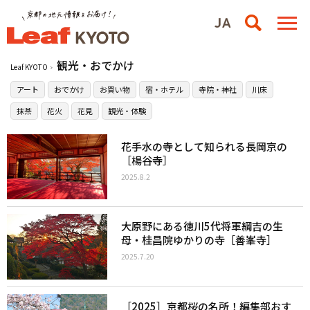
観光・おでかけ
Leaf KYOTO
アート
おでかけ
お買い物
宿・ホテル
寺院・神社
川床
抹茶
花火
花見
観光・体験
花手水の寺として知られる長岡京の
［楊谷寺］
2025.8.2
大原野にある徳川5代将軍綱吉の生
母・桂昌院ゆかりの寺［善峯寺］
2025.7.20
［2025］京都桜の名所！編集部おす