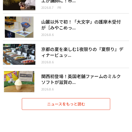
エが講師に！市...
2026.8.7
PR
山麓以外で初！「大文字」の護摩木受付
が［みやこめっ...
2026.8.6
京都の夏を楽しむ1夜限りの『夏祭り』デ
ィナービュッ...
2026.8.6
関西初登場！英国老舗ファームのミルク
ソフトが滋賀の...
2026.8.6
ニュースをもっと読む