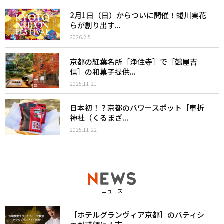
2月1日（日）からついに開催！蜷川実花
らが創り出す...
2026.2.5
京都の紅葉名所［浄住寺］で［鶴屋吉
信］の和菓子提供...
2025.11.21
日本初！？京都のパワースポット［車折
神社（くるまざ...
2025.11.22
ニュース
［ホテルグランヴィア京都］のパティシ