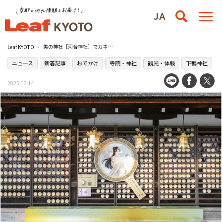
美の神社［河合神社］でカネボウ化粧品・ミラノコレクションとの特別コラボが実現
Leaf KYOTO
ニュース
新着記事
おでかけ
寺院・神社
観光・体験
下鴨神社
2025.12.14