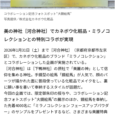
コラボレーション記念フォトスポット“大鏡絵馬”
写真提供／株式会社カネボウ化粧品
美の神社［河合神社］でカネボウ化粧品・ミラノコ
レクションとの特別コラボが実現
2026年1月31日（土）まで［河合神社］（京都府京都市左京
区）で、カネボウ化粧品のブランド「ミラノコレクション」
とコラボレーションした企画が実施されている。
［河合神社］は［下鴨神社］の摂社で「美麗の神」として信
仰を集める神社。手鏡型の絵馬「鏡絵馬」が人気で、顔のパ
ーツが描かれた面に普段使っている化粧品でメイクをし、裏
に願い事を書いて奉納するスタイルが話題だ。
今回の企画では、限定御朱印の授与や、コラボレーション記
念フォトスポット“大鏡絵馬”の展示のほか、鏡絵馬を奉納し
た先着4000名に「ミラノコレクション フェースアップパウダ
ー」のサンプルをプレゼントするなど、さまざまな美麗特典