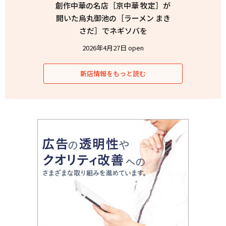
創作中華の名店［京中華 牧定］が
開いた烏丸御池の［ラーメン まき
さだ］でネギソバを
2026年4月27日 open
新店情報をもっと読む