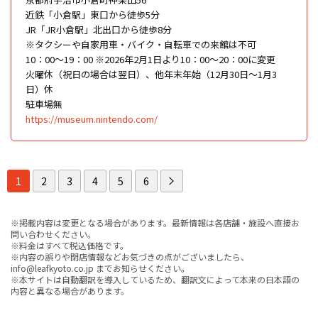
近鉄「小倉駅」東口から徒歩5分
JR「JR小倉駅」北出口から徒歩8分
※タクシーや自家用車・バイク・自転車での来館は不可
10：00～19：00 ※2026年2月1日より10：00〜20：00に変更
火曜休（祝日の場合は翌日）、他年末年始（12月30日〜1月3
日）休
駐車場無
https://museum.nintendo.com/
1
2
3
4
5
6
※掲載内容は変更となる場合があります。最新情報は各店舗・施設へ直接お
問い合わせください。
※料金はすべて税込価格です。
※内容の誤りや閉店情報などお気づきの点がございましたら、
info@leafkyoto.co.jp までお知らせください。
※本サイトは自動翻訳を導入しているため、翻訳文によって本来の日本語の
内容と異なる場合があります。