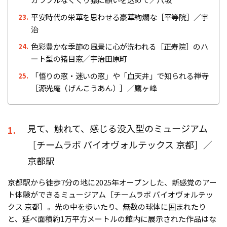
平安時代の栄華を思わせる豪華絢爛な［平等院］／宇
23.
治
色彩豊かな季節の風景に心が洗われる［正寿院］のハ
24.
ート型の猪目窓／宇治田原町
「悟りの窓・迷いの窓」や「血天井」で知られる禅寺
25.
［源光庵（げんこうあん）］／鷹ヶ峰
見て、触れて、感じる没入型のミュージアム
1.
［チームラボ バイオヴォルテックス 京都］／
京都駅
京都駅から徒歩7分の地に2025年オープンした、新感覚のアー
ト体験ができるミュージアム［チームラボ バイオヴォルテッ
クス 京都］。光の中を歩いたり、無数の球体に囲まれたり
と、延べ面積約1万平方メートルの館内に展示された作品はな