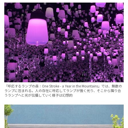
「呼応するランプの森：One Stroke - a Year in the Mountains」では、無数の
ランプに包まれる。人の存在に呼応してランプが強く光り、そこから隣り合
うランプへと光が伝播していく様子は幻想的