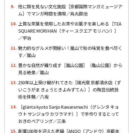
他に類を見ない文化施設［京都国際マンガミュージア
9.
ム］でマンガ時間を満喫／烏丸御池
上質な茶葉を使用したお茶やお菓子を楽しめる［TEA
10.
SQUARE MORIHAN（ティー スクエア モリハン）］
／宇治
魅力的なグルメが勢揃い！嵐山で秋の味覚を食べ尽く
11.
す／嵐山
豊かな自然が織り成す［嵐山公園］（亀山公園）から
12.
見る絶景／嵐山
250年以上受け継がれてきた［瑞光窯 京都清水店（ず
13.
いこうがま きょうときよみずてん）］の陶芸伝統技
術を体験／八坂
［glänta kyoto Sanjo Kawaramachi（グレンタ キョ
14.
ウト サンジョウ カワラマチ）］で手作りするとって
おきのペアリング／三条
創業100年を迎えた老舗［ANDO（アンドウ）京都本
15.