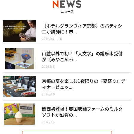
ニュース
［ホテルグランヴィア京都］のパティシ
エが講師に！市...
2026.8.7
PR
山麓以外で初！「大文字」の護摩木受付
が［みやこめっ...
2026.8.6
京都の夏を楽しむ1夜限りの『夏祭り』デ
ィナービュッ...
2026.8.6
関西初登場！英国老舗ファームのミルク
ソフトが滋賀の...
2026.8.6