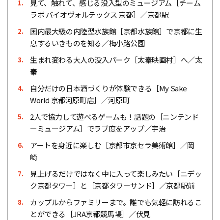
見て、触れて、感じる没入型のミュージアム［チーム
1.
ラボ バイオヴォルテックス 京都］／京都駅
国内最大級の内陸型水族館［京都水族館］で京都に生
2.
息するいきものを知る／梅小路公園
生まれ変わる大人の没入パーク［太秦映画村］へ／太
3.
秦
自分だけの日本酒づくりが体験できる［My Sake
4.
World 京都河原町店］／河原町
2人で協力して遊べるゲームも！話題の［ニンテンド
5.
ーミュージアム］でラブ度をアップ／宇治
アートを身近に楽しむ［京都市京セラ美術館］／岡
6.
崎
見上げるだけではなく中に入って楽しみたい［ニデッ
7.
ク京都タワー］と［京都タワーサンド］／京都駅前
カップルからファミリーまで。誰でも気軽に訪れるこ
8.
とができる［JRA京都競馬場］／伏見