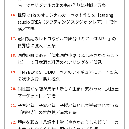
店］でオリジナルの染めもの作りに挑戦／五条
世界で1枚のオリジナルカーペット作りを［tufting
16.
studio CREA（タフティング スタジオ クレア）］で体
験／下鴨
昭和初期のレトロなビルで舞台『ギア‐GEAR‐』の
17.
世界感に没入／三条
酒蔵の町にある［伏水酒蔵小路（ふしみさかぐらこう
18.
じ）］で日本酒と料理のペアリングを／伏見
［MYBEAR STUDIO］ベアのフィギュアにアートの息
19.
を吹き込む／烏丸松原
個性豊かな店が集結！新しく生まれ変わった［大阪屋
20.
マーケット］／宇治
子育地蔵、子安地蔵、子授地蔵として崇敬されている
21.
［西福寺］の地蔵尊／清水五条
境内を彩る［八坂庚申堂（やさかこうしんどう）］の
22.
カラフルなくくり猿に願いを込めて／八坂