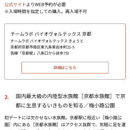
公式サイト
よりWEB予約が必要
※入場時間を指定しての購入。再入場不可
チームラボ バイオヴォルテックス 京都
チームラボ バイオヴォルテックス きょうと
京都府京都市南区東九条東岩本町21-5
各線「京都駅」八条口から徒歩7分
詳細はこちら
国内最大級の内陸型水族館［京都水族館］で京
2.
都に生息するいきものを知る／梅小路公園
初デートには欠かせない水族館。京都駅に程近い［梅小路公
園］内にある［京都水族館］はアクセス抜群で、気軽に足を運