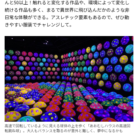
んと50以上！触れると変化する作品や、環境によって変化し
続ける作品も多く、まるで異世界に飛び込んだかのような非
日常な体験ができる。アスレチック要素もあるので、ぜひ動
きやすい服装でチャレンジして。
高速で回転しているように見える球体の上を歩く「あおむしハウスの高速回
転跳ね球」。大人もバランスを取るのが意外と難しく、夢中になるかも