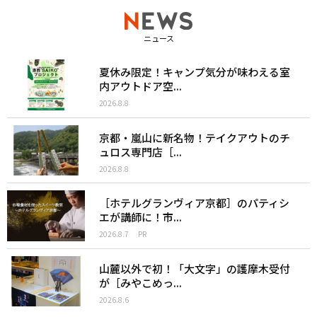
ニュース
夏休み限定！キャンプ気分が味わえる室
内アウトドア空...
2026.8.8
京都・嵐山に新名物！テイクアウトのチ
ュロス専門店［...
2026.8.8
［ホテルグランヴィア京都］のパティシ
エが講師に！市...
2026.8.7
PR
山麓以外で初！「大文字」の護摩木受付
が［みやこめっ...
2026.8.6